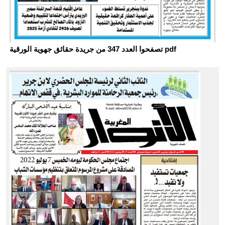
تصفحوا العدد 347 من جريدة حقائق جهوية الورقية pdf