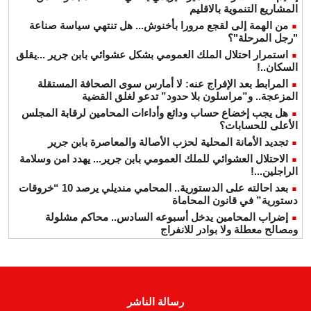
المشاريع التنموية بالاقليم
من الهمة إلى لقجع مرورا بأخنوش... هل تنتهي سياسة صناعة
"رجل المرحلة"؟
استمرار احتلال الملك العمومي بشكل عشوائي بابن جرير ...يقلق
السكان..!
المرابط بعد الإفراج عنه: لا أمارس سوى الصحافة المستقلة
المزعجة.. و”مراسلون بلا حدود” تدعو لغلق القضية
هل يجب إخضاع حساب ودائع وأداءات المحامين لرقابة المجلس
الأعلى للحسابات؟
تجديد الأمانة المحلية لحزب الأصالة والمعاصرة بابن جرير
الاحتلال العشوائي للملك العمومي بابن جرير... يهدد امن وسلامة
الراجلين...!
بعد احالته على الدستورية.. المحامي منديلي يرصد 10 “خروقات
دستورية” في قانون المحاماة
إضراب المحامين يدخل أسبوعه السادس.. محاكم مشلولة
ومصالح معطلة ولا بوادر للانفراج
رسالة الناشر