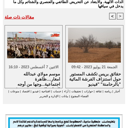
الذات الالهية. والابتعاد عن التحريض الطائفي والعنصري والشتائم وكل ما
يدخل في سياقها
<
>
مقالات ذات صلة
الجمعة 21 يوليو 2023 - 09:42
الاثنين 7 أغسطس 2023 - 16:10
حقائق بريس تكشف المستور
موسم مولاي عبدالله
حول استنزاف الفرشة المائية
امغار....ظاهرة
بالرحامنة" "فيديو"
اجتماعية...وجها من أوجه
الثقافة الشعبية... (فيديو )
أخبار
|
رياضة
|
ثقافة
|
حوارات
|
تحقيقات
|
آراء
|
خدمات
|
افتتاحية
|
فيديو
|
اقتصاد
|
منوعات
|
الفضاء المفتوح
|
بيانات
|
الإدارة و التحرير