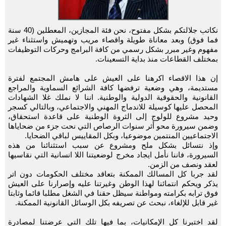
نكاتب جلالتكم بشكل مفتوح، نحن فئة المجازين، المعطلين (40 سنة
فما فوق) وبعد معاناة طويلة واقصاء مريب وتهميش واستثناء غير
مفهوم وغير مبرر بشكل رسمي من كافة البرامج وحركات التوظيفات
بمختلف القطاعات منذ بداية التسعينات.
إن هذا الاقصاء اكرهنا على العيش على هامش المجتمع لفترة
مستديمة، وهي وضعية ترفضها كافة الشرائع السماوية والمراجع
القانونية والحقوقية الدولية والوطنية. اننا لا نملك غلا الشهادات
المحصل عليها كوسيلة للاندماج المهني والاجتماعي، وبالتالي كسجر
وحيد مشروع للولوج إلى الثروة الوطنية على قاعدة استحقاق،
وضمن سيرورة محو أثر سنوات الرصاص التي نحت جزء من ضحاياها
الاجتماعيين المنتمين موضوعيا، وبكل المقاييس لباقي الضحايا.
وإذ نتسائل بشكل ملح ومشروع عن سبب استثنائنا من هذه
السيرورة، فاننا نأمل ايجاد مخرج لوضعيتنا اللا انسانية التي نقاسيها
لعقد ونصف من الزمن.
لقد جربا كل المسالك الممكنة بتعاقد مختلف الحكومات دون اتر
يذكر ويحكم انتمائنا لهذا الوطن وغيرتنا عليه وإصرارنا على العيش
فوق ترابه بكرامته ومواطنة سيظل حقنا في الشغل مطلبا قائما وثابتا
غير قابل للإلغاء، نبحث عن تصريفه بكل الوسائل القانونية الممكنة.
لقد اختبرنا كل الإمكانيات، بما فيها تلك التي عرضتنا لمصادرة