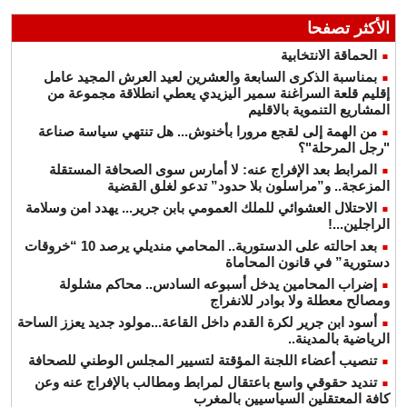
الأكثر تصفحا
الحماقة الانتخابية
بمناسبة الذكرى السابعة والعشرين لعيد العرش المجيد عامل
إقليم قلعة السراغنة سمير اليزيدي يعطي انطلاقة مجموعة من
المشاريع التنموية بالاقليم
من الهمة إلى لقجع مرورا بأخنوش... هل تنتهي سياسة صناعة
"رجل المرحلة"؟
المرابط بعد الإفراج عنه: لا أمارس سوى الصحافة المستقلة
المزعجة.. و”مراسلون بلا حدود” تدعو لغلق القضية
الاحتلال العشوائي للملك العمومي بابن جرير... يهدد امن وسلامة
الراجلين...!
بعد احالته على الدستورية.. المحامي منديلي يرصد 10 “خروقات
دستورية” في قانون المحاماة
إضراب المحامين يدخل أسبوعه السادس.. محاكم مشلولة
ومصالح معطلة ولا بوادر للانفراج
أسود ابن جرير لكرة القدم داخل القاعة...مولود جديد يعزز الساحة
الرياضية بالمدينة..
تنصيب أعضاء اللجنة المؤقتة لتسيير المجلس الوطني للصحافة
تنديد حقوقي واسع باعتقال لمرابط ومطالب بالإفراج عنه وعن
كافة المعتقلين السياسيين بالمغرب