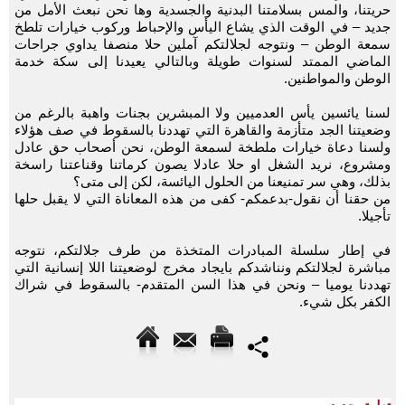
حريتنا، والمس بسلامتنا البدنية والجسدية وها نحن نبعث الأمل من
جديد – في الوقت الذي يشاع اليأس والإحباط وركوب خيارات تلطخ
سمعة الوطن – ونتوجه لجلالتكم آملين حلا منصفا يداوي جراحات
الماضي الممتد لسنوات طويلة وبالتالي يعيدنا إلى سكة خدمة
الوطن والمواطنين.
لسنا يائسين يأس العدميين ولا المبشرين بجنات واهبة بالرغم من
وضعيتنا الجد متأزمة والقاهرة التي تهددنا بالسقوط في صف هؤلاء
ولسنا دعاة خيارات ملطخة لسمعة الوطن، نحن أصحاب حق عادل
ومشروع، نريد الشغل او حلا عادلا يصون كرماتنا وقناعتنا راسخة
بذلك، وهي سر تمنيعنا من الحلول اليائسة، لكن إلى متى؟
من حقنا أن نقول-بدعمكم- كفى من هذه المعاناة التي لا يقبل حلها
تأجيلا.
في إطار سلسلة المبادرات المتخذة من طرف جلالتكم، نتوجه
مباشرة لجلالتكم ونناشدكم بايجاد مخرج لوضعيتنا اللا إنسانية التي
تهددنا يوميا – ونحن في هذا السن المتقدم- بالسقوط في شراك
الكفر بكل شيء.