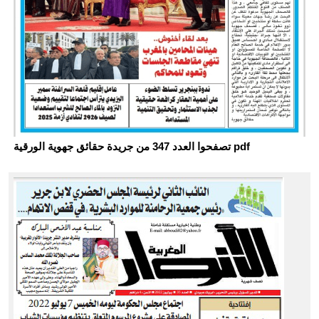
تصفحوا العدد 347 من جريدة حقائق جهوية الورقية pdf