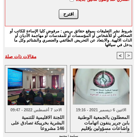
شروط نشر التعليقات بموقع حقائق بريس : مرفوض كليا الإساءة للكاتب أو
الصحافي أو للأشخاص أو المؤسسات أو للمقدسات أو مهاجمة الأديان أو
الذات الالهية. والابتعاد عن التحريض الطائفي والعنصري والشتائم وكل ما
يدخل في سياقها
<
>
مقالات ذات صلة
الاثنين 6 ديسمبر 2021 - 19:16
الاحد 7 أغسطس 2022 - 09:47
المعطلون بالجمعية الوطنية
اللجنة الاقليمية للتنمية
بابن جرير ينفون اتهامات
البشرية بخريبكة تصادق على
واشاعات مسؤولين بإقليم
146 مشروعا
الرحامنة حولهم
سياسة
|
مجتمع