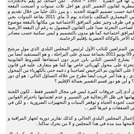
فالتجزئة السكنية موضوع النازلة سبق الترخيص لها في الفترة " 1997 – 2003 " لكن المالك لم يقم بالانجازات
سطرية لقانون التعمير الذي هو اجل ثلاث سنوات و أصبحت البقعة
ية حسب تصميم التهيئة الجديد ، و يبرز ذلك جليا من خلال تقديم و
عرض مشروع تصميم التهيئة الذي قدمه المهندس المعماري المكلف بإعداده يوم 3 ماي 2011 بقاعة الندوات بحي
 و في ظرف وجيز تطير المرافق الاجتماعية من مكانها بالبقعة موضوع
لصاحب التجزئة ضدا على القانون المعمول به رغم أن البقعة الأرضية
 لمرافق اجتماعية كما هو مدون بالتصميم و ليس سكنية حسب مصادر
الأخر بالوكالة الحضرية بإقليم الرحامنة.
ن المتزلفين للنائب الأول لرئيس المجلس البلدي الذي مول مرشح
حزب البام في حملته خلال الانتخابات الجزئية ليوم 09 يونيو 2011 بجماعة سيدي على البراحلة ، و هو المستفيد أيضا من
 بشارع الحسن الثاني بابن جرير دون استفاءها للشروط القانونية
لتجزئة على محول كهربائي خاص بها كما هو متعارف عليه في قانون
ا على القانون تم الترخيص لصاحبنا و دعمه حتى بالكهرباء من المحول
 ، و هذا أمر غريب أيضا نطرح من خلاله التساؤل التالي : هو أي دور
 و أين هو دور قسم التعمير بعمالة الإقليم ؟
ي أدى إلى خروقات كثيرة ليس في مجال التعمير فقط ، لكون اللجنة
امها في ظل الارتجالية في التسيير و عدم اهتمامها باحترام القوانين
يب لجودة الحياة و توقفر البنيات و التجهيزات الضرورية ، و لكن في
الصفقات و غيرها كثير ...
عمال المجلس البلدي الحالي و كذلك تقارير دورية لجهاز المراقبة و
حها منذ مدة في هذا المجلس و لا من يحرك ساكنا .
 ما وصفته عدة مصادر سوء التسيير و التدبير يبقى انه لا يمكن إدراك