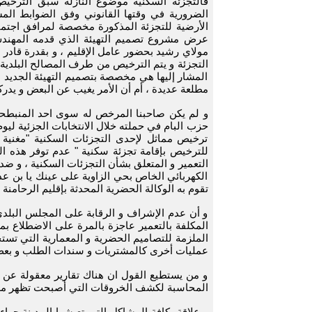
الضرورية في وقتها القانوني وفق الضوابط الم
الأرضية للتجزئة المذكورة مخصصة لمرافق اجتماع
مولاي رشيد بحضور عامل الإقليم ، و بقدرة قادر
التجزئة و يتم الترخيص من طرف المصالح البلدية 
المشار إليها هي مخصصة بتصميم التهيئة الجديد
مطلعة عديدة ، أم أن الأمر يغيب عن البعض و يدركه 
و لم يكن صاحبنا المرخص له سوى احد المنبطحي
ترخيص مماثل لإحدى التجزئات السكنية "مغنية "
للترخيص بإقامة تجزئة سكنية " عدم توفر هذه ا
التعمير و المتعلق بشأن التجزئات السكنية ، و ضد
الكهربائي الخاص بحي الزاوية على عينك يا بن عدي
تقوم به الوكالة الحضرية المحدثة بإقليم الرحامنة ؟
و أن عدم الإشراف و الرقابة على المجلس البلد
المكلفة بالتعمير عاجزة بالمرة على الاضطلاع بمه
الملزمة للتصاميم الحضرية و المعمارية التي تستج
عمليات أخرى كالمشتريات و سندات الطلب و بعض 
و من يستطيع القول ان هناك تقارير معقولة عن إ
المحاسبة لكشف الخروقات التي أصبحت تظهر ملام
و علاقة بكافة المشاكل التي تعيشها المدينة جراء