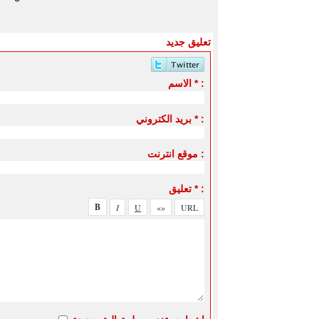
تعليق جديد
الاسم * :
بريد الكتروني * :
موقع انترنت :
تعليق * :