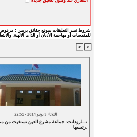
اشعاري عند وصول تعاليق جديدة
شروط نشر التعليقات بموقع حقائق بريس : مرفوض كل
للمقدسات أو مهاجمة الأديان أو الذات الالهية. والا
<
>
الثلاثاء 3 يونيو 2014 - 22:51
تـــارودانت: جماعة مشرع العين تستغيث من م
رئيسها.