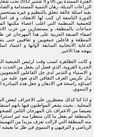
الفترة الممتدة بين 05 و
الزراعات البديلة، رهان التنمية المستدامة و الشام
بقية اسئلة عالقة تتعلق بالتنظيم و غيره يستحسن 
الدورة التاسعة ان كتب لها الانعقاد، و قد اختا
للجمعية المنظمة التي اغلب اعضاء مكتبها ال
جماعات بالمنطقة، و مستشارين من حزب الاصا
اضفاء الصبغة الحزبية على هذا المهرجان عن طر
المنطقة و فاعلين جمعويين و ثقافيين حتى ي
الدعاية الانتخابية السابقة لأوانها و اعتماد اس
ينهجه هذا الاخير.
و كانت التظاهرة انسب وقت لرئيس الجمعية الج
الحدرة القروية، الذي فضل ان يجعل من الحدث مح
و الاستياء و التذمر لدى جل الفاعلين الجمعويي
بذل تكريس العرف الثقافي الذي تعود عليه من كا
اصداؤه راسخة في الادهان و جعل هذه المبادرة اح
و التنموي.
و اذا كنا كذلك مضطرين على الاعتراف لبعض المه
المحلية ، بحيث يشعر المواطنون فيها بانهم استفا
بصيصا من الاعتراف بان المهرجان الثامن للصخو
منه المنطقة التي لازالت تعرف مزيدا من التهميش 
الرياضي و الترفيهي و التنموي في ظل ما يعيشه 