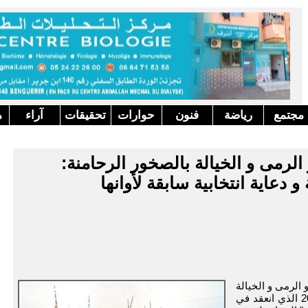
مجتمع
رياضة
فنون
حوارات
تحقيقات
آراء
م
الرمى و الخيالة بالصخور الرحامنة:
و دعاية انتخابية سابقة لأوانها
 الرمى و الخيالة
بالصخور الرحامنة مساء يوم الاحد 09 شتنبر 2012 الذي انعقد في