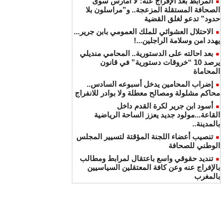
المرابط بعد الإفراج عنه: لا أمارس سوى
الصحافة المستقلة المزعجة.. و”مراسلون بلا
حدود” تدعو لغلق القضية
الاحتلال العشوائي للملك العمومي بابن جرير...
يهدد امن وسلامة الراجلين...!
بعد احالته على الدستورية.. المحامي منديلي
يرصد 10 “خروقات دستورية” في قانون
المحاماة
إضراب المحامين يدخل أسبوعه السادس..
محاكم مشلولة ومصالح معطلة ولا بوادر للانفراج
أسود ابن جرير لكرة القدم داخل
القاعة...مولود جديد يعزز الساحة الرياضية
بالمدينة..
تنصيب أعضاء اللجنة المؤقتة لتسيير المجلس
الوطني للصحافة
تنديد حقوقي واسع باعتقال لمرابط ومطالب
بالإفراج عنه وعن كافة المعتقلين السياسيين
بالمغرب