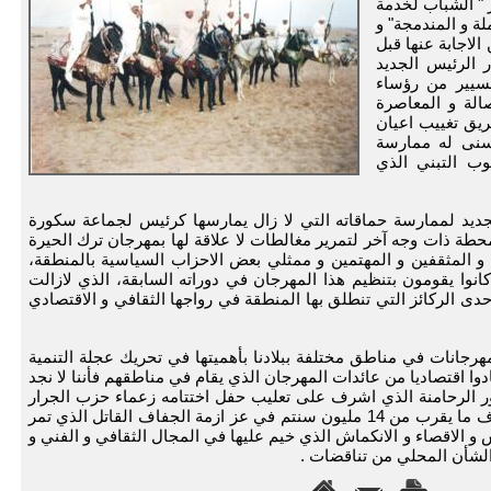
 9 شتنبر 2012 تحت شعار " الشباب لخدمة
لة و المندمجة" و
الاجابة عنها قبل
ر الرئيس الجديد
مسيير من رؤساء
لة و المعاصرة
يق تغييب اعيان
تسنى له ممارسة
لوب التبني الذي
ديد لممارسة حماقاته التي لا زال يمارسها كرئيس لجماعة سكورة
طة ذات وجه آخر لتمرير مغالطات لا علاقة لها بمهرجان ترك الحيرة
ن و المثقفين و المهتمين و ممثلي بعض الاحزاب السياسية بالمنطقة،
نوا يقومون بتنظيم هذا المهرجان في دوراته السابقة، الذي لازالت
دى الركائز التي تنطلق بها المنطقة في رواجها الثقافي و الاقتصادي
رجانات في مناطق مختلفة ببلادنا بأهميتها في تحريك عجلة التنمية
دوا اقتصاديا من عائدات المهرجان الذي يقام في مناطقهم فأننا لا نجد
ر الرحامنة الذي اشرف على تعليب حفل اختتامه زعماء حزب الجرار
بالمنطقة لم يفعل ما كان منتظرا منه غير استنزاف ما يقرب من 14 مليون سنتم في عز ازمة الجفاف القاتل الذي تمر
و الاقصاء و الانكماش الذي خيم عليها في المجال الثقافي و الفني و
الشأن المحلي من تناقضات .