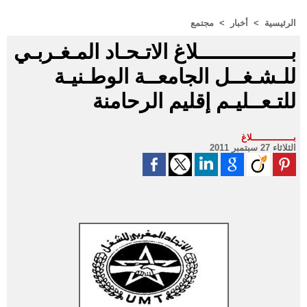
الرئيسية
>
أخبار
>
مجتمع
بـــــــــــــــلاغ الاتـحـاد المـغـربـي
للـشـغــل الجامعــة الوطـنيـة
للتـعــليـم إقليم الرحامنة
بـــــــــــــــلاغ
الثلاثاء 27 سبتمبر 2011