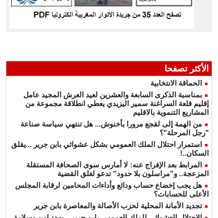
الأكثر تصفحا
الحماقة الانتخابية
بمناسبة الذكرى السابعة والعشرين لعيد العرش المجيد عامل
إقليم قلعة السراغنة سمير اليزيدي يعطي انطلاقة مجموعة من
المشاريع التنموية بالاقليم
من الهمة إلى لقجع مرورا بأخنوش... هل تنتهي سياسة صناعة
"رجل المرحلة"؟
استمرار احتلال الملك العمومي بشكل عشوائي بابن جرير ...يقلق
السكان..!
المرابط بعد الإفراج عنه: لا أمارس سوى الصحافة المستقلة
المزعجة.. و”مراسلون بلا حدود” تدعو لغلق القضية
هل يجب إخضاع حساب ودائع وأداءات المحامين لرقابة المجلس
الأعلى للحسابات؟
تجديد الأمانة المحلية لحزب الأصالة والمعاصرة بابن جرير
الاحتلال العشوائي للملك العمومي بابن جرير... يهدد امن وسلامة