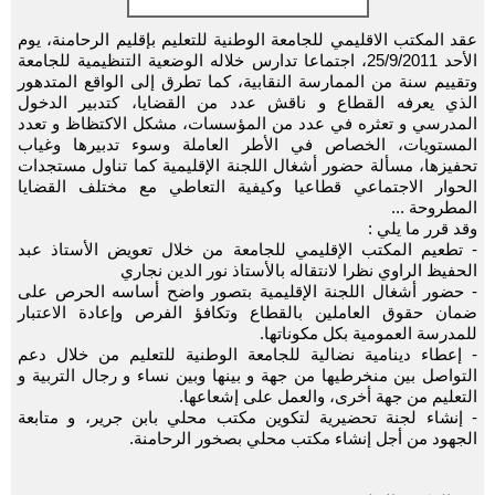
عقد المكتب الاقليمي للجامعة الوطنية للتعليم بإقليم الرحامنة، يوم
الأحد 25/9/2011، اجتماعا تدارس خلاله الوضعية التنظيمية للجامعة
وتقييم سنة من الممارسة النقابية، كما تطرق إلى الواقع المتدهور
الذي يعرفه القطاع و ناقش عدد من القضايا، كتدبير الدخول
المدرسي و تعثره في عدد من المؤسسات، مشكل الاكتظاظ و تعدد
المستويات، الخصاص في الأطر العاملة وسوء تدبيرها وغياب
تحفيزها، مسألة حضور أشغال اللجنة الإقليمية كما تناول مستجدات
الحوار الاجتماعي قطاعيا وكيفية التعاطي مع مختلف القضايا
المطروحة ...
وقد قرر ما يلي :
- تطعيم المكتب الإقليمي للجامعة من خلال تعويض الأستاذ عبد
الحفيظ الراوي نظرا لانتقاله بالأستاذ نور الدين نجاري
- حضور أشغال اللجنة الإقليمية بتصور واضح أساسه الحرص على
ضمان حقوق العاملين بالقطاع وتكافؤ الفرص وإعادة الاعتبار
للمدرسة العمومية بكل مكوناتها.
- إعطاء دينامية نضالية للجامعة الوطنية للتعليم من خلال دعم
التواصل بين منخرطيها من جهة و بينها وبين نساء و رجال التربية و
التعليم من جهة أخرى، والعمل على إشعاعها.
- إنشاء لجنة تحضيرية لتكوين مكتب محلي بابن جرير، و متابعة
الجهود من أجل إنشاء مكتب محلي بصخور الرحامنة.