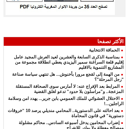
الأكثر تصفحا
الحماقة الانتخابية
بمناسبة الذكرى السابعة والعشرين لعيد العرش المجيد عامل
إقليم قلعة السراغنة سمير اليزيدي يعطي انطلاقة مجموعة من
المشاريع التنموية بالاقليم
من الهمة إلى لقجع مرورا بأخنوش... هل تنتهي سياسة صناعة
"رجل المرحلة"؟
المرابط بعد الإفراج عنه: لا أمارس سوى الصحافة المستقلة
المزعجة.. و”مراسلون بلا حدود” تدعو لغلق القضية
الاحتلال العشوائي للملك العمومي بابن جرير... يهدد امن وسلامة
الراجلين...!
بعد احالته على الدستورية.. المحامي منديلي يرصد 10 “خروقات
دستورية” في قانون المحاماة
إضراب المحامين يدخل أسبوعه السادس.. محاكم مشلولة
ومصالح معطلة ولا بوادر للانفراج