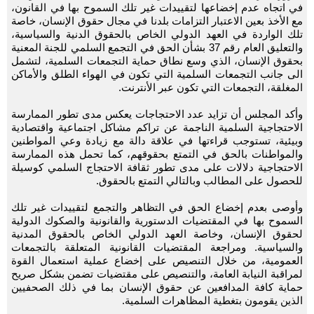
في اتجاه عدم إخضاعها لتقييدات غير تلك السموح بها في القانون،
مع الأخذ بعين الاعتبار التزامات بلدنا في مجال حقوق الإنسان، خاصة
تلك الواردة في العهد الدولي الخاص بالحقوق الدنية والسياسية،
والتعليق العام رقم 37 بشأن الحق في التجمع السلمي للجنة المعنية
بحقوق الإنسان، الذي وسع نطاق حماية التجمعات السلمية، لتشمل
الى جانب التجمعات السلمية التي تكون في الهواء الطلق والأماكن
المغلقة، التجمعات التي تكون عبر الأنترنت.
وأكد المجلس أن تزايد عدد الاحتجاجات يعكس مدى تطور الممارسة
الاحتجاجية السلمية الناجمة عن تراكم مشاكل اجتماعية واقتصادية
وبيئية، تستوجب قراءتها في علاقة دالة مع زيادة وعي المواطنين
والمواطنات بالحق في التمتع بحقوقهم، كما تحمل هذه الممارسة
الاحتجاجية دلالات على مدى تطور ثقافة الاحتجاج السلمي كوسيلة
للحصول على المطالب وبالتالي التمتع بالحقوق.
وأوصى بعدم إخضاع الحق في التظاهر والتجمع لتقييدات غير تلك
السموح بها في المقتضيات الدستورية والقانونية والصكوك الدولية
لحقوق الإنسان، وخاصة العهد الدولي الخاص بالحقوق المدنية
والسياسية. ومراجعة المقتضيات القانونية المتعلقة بالتجمعات
العمومية، من خلال التنصيص على إخضاع عملية استعمال القوة
لمراقبة النيابة العامة، والتنصيص على مقتضيات تضمن بشكل صريح
حماية كافة المدافعين عن حقوق الإنسان بما في ذلك الصحفيين
الذين يقومون بتغطية المظاهرات السلمية.