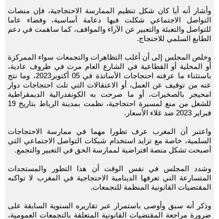
وأشار أنه أيا كان شكل تنظيم الممارسة الاحتجاجية، فإن منصات
التواصل الاجتماعي شكلت فيها دعامة أساسية، وفضاء عاما
للتواصل والتعبئة والتعبير عن الآراء والمواقف، كما ساهمت في دعم
الطابع السلمي للاحتجاج.
وخلص المجلس إلى أن أغلب التظاهرات والتجمعات سواء الممركزة
أو المحلية أو القطاعية في الشارع العام مرت في ظروف عادية،
باستثناء ما عرفته احتجاجات الأساتذة في 05 أكتوبر2023، وما نتج
عنه من توقيف عن العمل، أو الاعتقالات التي تلت احتجاجات دوار
امحيجر بالصخيرات، أو ما صرحت به الكونفدرالية الديمقراطية
للشغل من منع لمسيرة احتجاجية، نظمت بمدينة الرباط بتاريخ 19
فبراير 2023 ضد غلاء الأسعار.
واعتبر أن المغرب عرف تطورا مهما في ممارسة الاحتجاجات
السلمية، خاصة مع تزايد استخدام شبكات التواصل الاجتماعي التي
أصبحت تشكل منصة افتراضية لممارسة الحق في التعبير والتجمع.
وشدد المجلس في نفس الوقت أن هذا التطور والمستجدات
المتسارعة التي تعرفها الدينامية الاحتجاجية في المغرب لا تواكبه
المقتضيات القانونية المنظمة للتجمعات.
وذكر أنه سبق وأوصى باستمرار عبر تقاريره السنوية السابقة على
ضرورة مراجعة المقتضيات القانونية المتعلقة بالتجمعات العمومية،