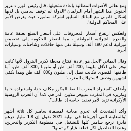
ومع تعالي الأصوات المطالبة بإعادة تشغيلها، قال رئيس الوزراء عزيز
أخنوش هذا الشهر أمام البرلمان “الدولة لم توقف سامير، بل لديها
إشكال قانوني مع المالك السابق لشركة سامير، حيث يعرض الأمر
على المحاكم الدولية”.
وانعكس ارتفاع أسعار المحروقات على أسعار السلع بصفة عامة
والقدرة الشرائية للمواطنين، مما اضطر الحكومة إلى تخصيص
ميزانية لدعم 180 ألف وسيلة نقل منها حافلات وشاحنات وسيارات
أجرة.
وقال اليماني “الحل هو إعادة افتتاح محطة تكرير البترول لأنها كانت
توفر على الأقل مليونا و200 ألف طن أو مليونا و300 ألف طن، أما
طاقتها القصوى فكانت تصل إلى مليون و800 ألف طن وهذا يكفي
لشهرين ونصف لاستهلاك المغرب”.
وأضاف “استيراد المغرب للنفط المكرر مكلف جدا، واستيراده خاما
وتكريره في المغرب سيوفر ملايين الدراهم، كما أن الحرب الروسية
الأوكرانية تزيد الأمر تعقيدا خاصة إذا طالت”.
وأكد المتحدث أنه تجري معاينة لمصفاة سامير كل ثلاثة أشهر
“والمعاينة التي أجريناها في نهاية 2021 تقول إن 1.8 مليار درهم
قادرة ترجع سامير كلها للتشغيل في منظومة التكرير والتخزين،
وعندنا التفاصيل لكل قطعة غيار كم ثمنها”.