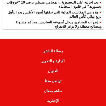
بعد احالته على الدستورية.. المحامي منديلي يرصد 10 “خروقات
دستورية” في قانون المحاماة
هذه هي المكاسب المالية التي حققها أسود الأطلس بعد التأهل
لربع نهائي كأس العالم
إضراب المحامين يدخل أسبوعه السادس.. محاكم مشلولة
ومصالح معطلة ولا بوادر للانفراج
رسالة الناشر
الإدارة و التحرير
العنوان
تواصل معنا
ساهم بمقال
الإخبارية