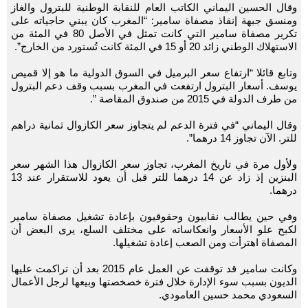
وقال الحسين اليماني الكاتب العام للنقابة الوطنية للبترول والغاز
ومنسق جبهة إنقاذ مصفاة سامير: “المغرب كان يبني حاجياته على
تكرير مصفاة سامير التي كانت تمثل في الأصل 80 في المئة من
الاستهلاك الوطني زائد 20 أو 15 في المئة كانت تُستورد من الخارج”.
وتابع قائلا “ارتفاع سعر البرميل في السوق الدولية ما هو إلا قميص
يوسف. أسعار البترول ارتفعت في المغرب بسبب وقف دعم البترول
من طرف الدولة في 2015 من صندوق المقاصة ”.
وقال اليماني “في فترة الدعم لم يتجاوز سعر الكازوال ثمانية دراهم
للتر. الآن تجاوز 14 درهما”.
ولأول مرة في تاريخ المغرب، تجاوز سعر الكازوال هذا الشهر سعر
البنزين إذ زاد عن 14 درهما للتر قبل أن يعود للاستقرار عند 13
درهما.
وفي حين يطالب نقابيون وحقوقيون بإعادة تشغيل مصفاة سامير
لكبح علو الأسعار وانعكاساته على مختلف السلع، يرى البعض أن
المصفاة اهترأت ومن الصعب إعادة تشغيلها.
وكانت سامير قد توقفت عن العمل عام 2015 بعد أن تراكمت عليها
الديون بسبب سوء الإدارة خلال فترة خصخصتها وبيعها لرجل الأعمال
السعودي محمد حسين العامودي.