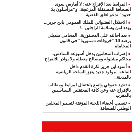
المرابط بعد الإفراج عنه: لا أمارس سوى
الصحافة المستقلة المزعجة.. و”مراسلون بلا
حدود” تدعو لغلق القضية
الاحتلال العشوائي للملك العمومي بابن جرير...
يهدد امن وسلامة الراجلين...!
بعد احالته على الدستورية.. المحامي منديلي
يرصد 10 “خروقات دستورية” في قانون
المحاماة
إضراب المحامين يدخل أسبوعه السادس..
محاكم مشلولة ومصالح معطلة ولا بوادر للانفراج
أسود ابن جرير لكرة القدم داخل
القاعة...مولود جديد يعزز الساحة الرياضية
بالمدينة..
تنديد حقوقي واسع باعتقال لمرابط ومطالب
بالإفراج عنه وعن كافة المعتقلين السياسيين
بالمغرب
تنصيب أعضاء اللجنة المؤقتة لتسيير المجلس
الوطني للصحافة