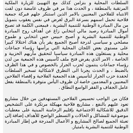
السلطات المحلية و بتزامن كذلك مع التهييئ للزيارة الملكية
المرتقبة بالمنطقة ، و الحدث هذا مر في ظروف غامضة دون لفت
الانتباه للفلاحين المعنيين بالامر الذين استنكر جلهم فبركة جمعية
فلاحية تحمل اسمهم بسرعة البرق لغرض في نفس يعقوب بتمويل
من مال المبادرة الوطنية للتنمية البشرية ، فبمعنى الكلمة قد تصبح
أموال المبادرة رصيد مالي انتخابي زاغ عن أهداف روح المبادرة
الوطنية للتنمية البشرية و أصبح حبيس حس انتخابي و طموح
مصلحي و سياسي لدرجة أصبح الجميع يقر بأن هناك اختلالا كبيرا
على مستوى بعض اللجان المحلية التي يرأسها رؤساء جماعات
محلية و يستغلون هذه المبادرة سياسيا لتحقيق مآربهم الحزبية و
الخاصة ، الامر الذي يفرض فتح ملف تّأسيس هذه الجمعية من لدن
رؤساء جماعات ينتمون لحزب الجرار بالخصوص و في هذا الظرف
بالضبط ، و الحدث يجرنا الى التطرق لاشكالية تسخير السلطات
لحفدة حزب الجرار لتأسيس هذه الجمعية الفلاحية و إقصاء الفلاحين
المعنيين و المعدمين خاصة أن ظروف اليأس متوفرة بالمنطقة بفعل
عامل الجفاف و الفقر الواسع النطاق .
فكان من الواجب تحسيس الفلاحين المستهدفين من خلال مشاريع
تعود عليهم بالنفع ، مشاريع فلاحية مهيكلة مرتكزة على التشخيص
الدقيق للاشكالية الاجتماعية بإقليم الرحامنة المبنية على معطيات
موضوعية للمشاكل و الحالات و التسطير الواضح للأهداف إضافة إلى
تعبئة الجميع لصالح المشاريع و الأعمال المدرجة في إطار المبادرة
الوطنية للتنمية البشرية بامتياز.