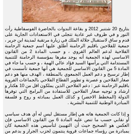
بتاريخ 20 شتنبر 2012 و بقاعة الندوات بالحاضرة الفوسفاطية رأت
النور و في ظروف غير عادية تتجلى في الاستعدادات الجارية على
قدم و ساق لاستقبال جلالة الملك في زيارة مرتقبة لمدينة ابن جرير ،
جمعية للفلاحين باقليم الرحامنة أطلق عليها اسم جمعية الرحامنة
الفلاحية لدعم العالم القروي ، و حسب المادة 2 من القانون
الاساسي لهذه الجمعية أنه يوجد مقرها بمؤسسة الرحامنة للتنمية
المستدامة التي يرأسها السيد فؤاد عالي الهمة ، و حسب ما جاء في
المادة 5 من القانون الاساسي للجمعية هي أنها جمعية تأسست في
إطار ترسيخ و دعم العمل الجمعوي بالمنطقة ، الهدف منها هو دعم
صغار الفلاحين و عصرنة و تطوير القطاع الفلاحي بالجماعات القروية
باقليم الرحامنة عبر : دعم الفلاحين الذين يملكون اقل من 10 هكتار و
ارشاد و توجيه صغار الفلاحين للاستفادة من البرامج التي توفرها
الدولة (المخطط الاخضر) و كذلك العمل بمبادئه و روح و فلسفة
المبادرة الوطنية للثنمية البشرية .
و إذا كانت الجمعية هاته هي إطار مستقل ليس له أي هدف سياسي
أو نقابي حسب ما تنص عليه المادة 6 من القانون الاساسي فإن
العكس هو الصحيح حيث أن التهييئ لتأسيس هذه الجمعية كان
بمبادرة من رؤساء جماعات قروية ينتمون لحزب الجرار و بدعم من