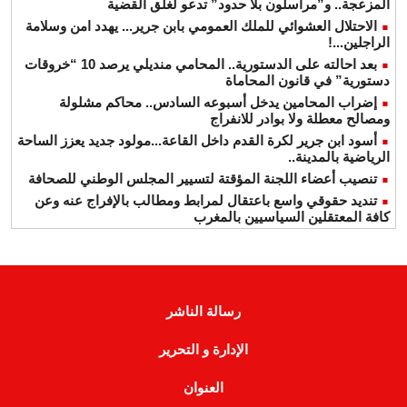
المزعجة.. و”مراسلون بلا حدود” تدعو لغلق القضية
الاحتلال العشوائي للملك العمومي بابن جرير... يهدد امن وسلامة
الراجلين...!
بعد احالته على الدستورية.. المحامي منديلي يرصد 10 “خروقات
دستورية” في قانون المحاماة
إضراب المحامين يدخل أسبوعه السادس.. محاكم مشلولة
ومصالح معطلة ولا بوادر للانفراج
أسود ابن جرير لكرة القدم داخل القاعة...مولود جديد يعزز الساحة
الرياضية بالمدينة..
تنصيب أعضاء اللجنة المؤقتة لتسيير المجلس الوطني للصحافة
تنديد حقوقي واسع باعتقال لمرابط ومطالب بالإفراج عنه وعن
كافة المعتقلين السياسيين بالمغرب
رسالة الناشر
الإدارة و التحرير
العنوان