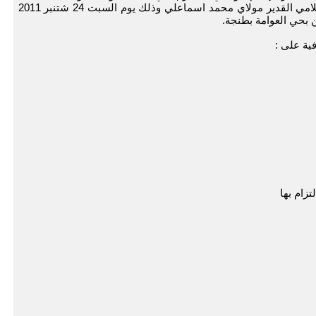
من تأطير صحفيين و إعلاميين كبار من بينهم الإعلامي القدير مولاي محمد اسماعلي وذلك يوم السبت 24 شتنبر 2011
ية على :
زام بها