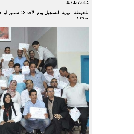
0673372319
استثناء .