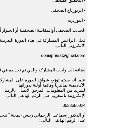
- التحقيق الصحفي
- الربورتاج الصحفي
- البورتريه
الحديث الصحفي أوالمقابلـة الصحفيـة أو الحـوار 
فعلى الراغبين المشاركة في هذه الدورة التدريبي
الالكتروني التالي:
doniapress@gmail.com
إضافة إلى واجب المشاركة والذي تم تحديده في 200 درهم .
علما أنه سيتم توزيع شواهد الدورة على المشاركي
الأكاديمية بماليزيا وقائمة أولية بدوراتها.
للمزيد من المعلومات المرجو الاتصال بالزميل ا
الإلكترونية بالمغرب على الرقم الهاتفي التالي :
0633585924
أو الدكتور إسماعيل الرحماني رئيس جمعية " تنجيط
على الرقم الهاتفي التالي :