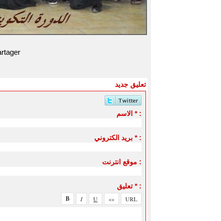
rtager
تعليق جديد
الاسم * :
بريد الكتروني * :
موقع انترنت :
تعليق * :