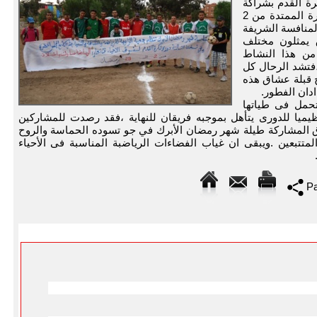
رة القدم بشراكة
مع المجلس الحضري لابن جرير وذلك خلال الفترة الممتدة من 2
ة والمنافسة الشريفة
 يمثلون مختلف
 من هذا النشاط
الأحياء،فتشد الرحال كل
ح قبلة عشاق هذه
دان الفطور.
تحمل فى طياتها
ظيميا للدورى يتأهل بموجبه فريقان للنهاية ،فقد رصدت للمشاركين
رق المشاركة طيلة شهر رمضان الأبرك في جو تسوده الحماسة والروح
تتبعين .ويبقى ان غياب الفضاءات الرياضبة المناسبة فى الأحياء
Pa