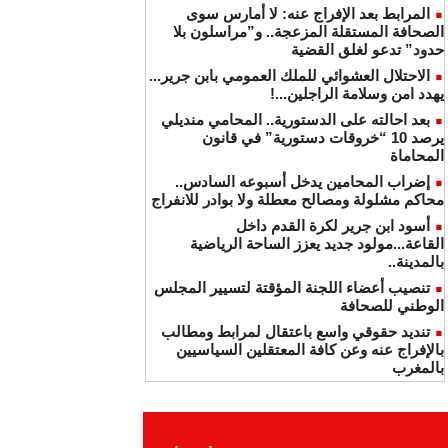
المرابط بعد الإفراج عنه: لا أمارس سوى
الصحافة المستقلة المزعجة.. و”مراسلون بلا
حدود” تدعو لغلق القضية
الاحتلال العشوائي للملك العمومي بابن جرير...
يهدد امن وسلامة الراجلين...!
بعد احالته على الدستورية.. المحامي منديلي
يرصد 10 “خروقات دستورية” في قانون
المحاماة
إضراب المحامين يدخل أسبوعه السادس..
محاكم مشلولة ومصالح معطلة ولا بوادر للانفراج
أسود ابن جرير لكرة القدم داخل
القاعة...مولود جديد يعزز الساحة الرياضية
بالمدينة..
تنصيب أعضاء اللجنة المؤقتة لتسيير المجلس
الوطني للصحافة
تنديد حقوقي واسع باعتقال لمرابط ومطالب
بالإفراج عنه وعن كافة المعتقلين السياسيين
بالمغرب