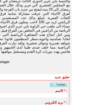
والتنمية بابن جرير الدورى الثالث لرمضان في ك
رمضان الى 29 منه،ليفتح من جديد باب الفرج
لفرق الأحياء التي عرفت مشاركة ثمانية فرق
الفئات العمرية ،ليبلغ بذلك عدد المستفيدين
الرياضي ازيد من 100 لاعب يمثلون فرق 
مساء الى ملعب حي الزاوية بابن جرير الذي اصب
الرياضة من الراغبين في التخلص من الفراغ قبيل ا
ومن اجل انجاح هذه التضاهرة الرياضية التى 
ابعادا تضامنية واخوية،سطر المنظمون قانونا تن
شواهد تقديرية وجوائز تحفيزية ،ولقد تبارت الف
الرياضية .مما خلف صدى طيبا لدى الجمهور والم
هاجس يهدد دوريات كرة القدم ومستقبل مواهبها .
rtager
تعليق جديد
الاسم * :
بريد الكتروني * :