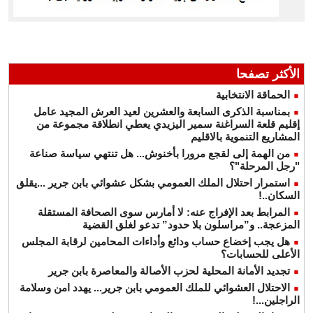
الأكثر تصفحا
الحماقة الانتخابية
بمناسبة الذكرى السابعة والعشرين لعيد العرش المجيد عامل
إقليم قلعة السراغنة سمير اليزيدي يعطي انطلاقة مجموعة من
المشاريع التنموية بالاقليم
من الهمة إلى لقجع مرورا بأخنوش... هل تنتهي سياسة صناعة
"رجل المرحلة"؟
استمرار احتلال الملك العمومي بشكل عشوائي بابن جرير ...يقلق
السكان..!
المرابط بعد الإفراج عنه: لا أمارس سوى الصحافة المستقلة
المزعجة.. و”مراسلون بلا حدود” تدعو لغلق القضية
هل يجب إخضاع حساب ودائع وأداءات المحامين لرقابة المجلس
الأعلى للحسابات؟
تجديد الأمانة المحلية لحزب الأصالة والمعاصرة بابن جرير
الاحتلال العشوائي للملك العمومي بابن جرير... يهدد امن وسلامة
الراجلين...!