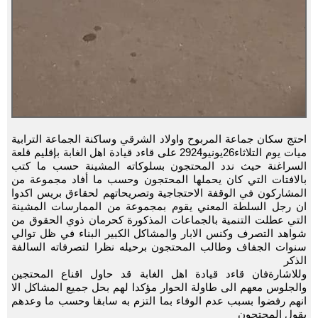
احتج سكان جماعة المربوح واولاد الشرقي وساكنة الجماعة الترابية
ميات يوم التلاثاء26يونيو2924 على قاءد قيادة اهل الغابة بإقليم قلعة
السراغنة حيث ندد المحتجون بسلوكاته المشينة حسب ما كتب
بالافتات التي كان يحملها المحتجون وحسب ما أفاد مجموعة من
المشاركون في الوقفة الاحتجاجية وتصريحاتهم لحقاءق بريس اكدوا
ان رجل السلطة المعني يقوم بمجموعة من الممارسات المشينة
التي عطلت التنمية بالجماعات المذكورة كحرمان ذوي الحقوق من
شواهد التصرف وكنس الابار والمشاكل الكبير البناء في ظل توالي
سنوات الجفاف وطالب المحتجون برحيله نظرا لتصرفاته السالفة
الذكر
وللاشارةفان قاءد قيادة اهل الغابة قد حاول اقناع المحتجين
والجلوس معهم الى طاولة الحوار مؤكدا لهم بحل جميع المشاكل الا
انهم رفضوا بسبب عدم الوفاء بما التزم به سابقا وحسب ما وعدهم
يقول المحتجون