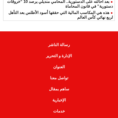
بعد احالته على الدستورية.. المحامي منديلي يرصد 10 “خروقات
دستورية” في قانون المحاماة
هذه هي المكاسب المالية التي حققها أسود الأطلس بعد التأهل
لربع نهائي كأس العالم
رسالة الناشر
الإدارة و التحرير
العنوان
تواصل معنا
ساهم بمقال
الإخبارية
خدمات