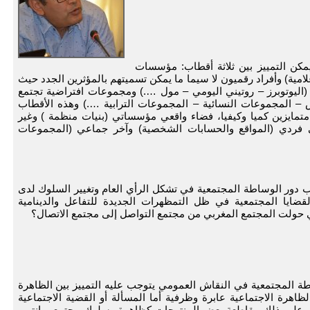
مكن التمييز بين ثلاثة أقطاب: مؤسسات
امية) وأفراد رقميون لا سيما ما يمكن تسميتهم بالمؤثرين الجدد حيث
تها (اليوتوبرز – روتيني اليومي – مول ….) ومجموعات افتراضية تجتمع
 – المجموعات النسائية – المجموعات الترابية ….) وهذه الأقطاب
متمايزين كميا وكيفيا، فضاء واقعي مؤسساتي (بنيات منظمة ) وغير
 فردي (المواقع والحسابات الشخصية) وآخر جماعي (المجموعات
عب دور الوساطة المجتمعية في تشكل الرأي العام وتغيير السلوك لدى
قضايا المجتمعية في ظل التمظهرات الجديدة للتفاعل والدينامية
تي حولت المجتمع المغربي من مجتمع التواصل إلى مجتمع الاتصال؟
ة المجتمعية في النقاش العمومي يتوجب عليه التمييز بين الظاهرة
الظاهرة الاجتماعية عابرة وظرفية أما المسألة أو القضية الاجتماعية
ال على ذلك مقاطعة بعض المنتوجات كظاهرة وسلوك مجتمعي انتهى