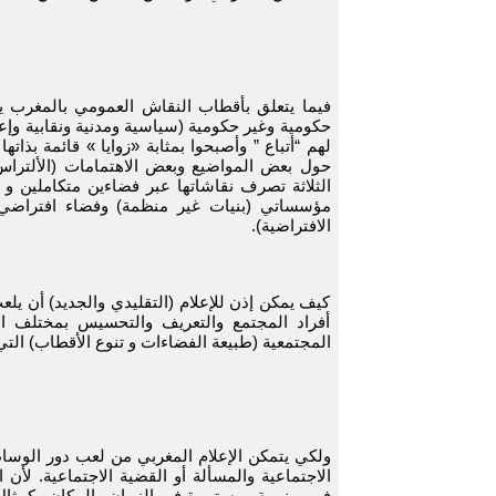
فيما يتعلق بأقطاب النقاش العمومي بالمغرب ي
حكومية وغير حكومية (سياسية ومدنية ونقابية وإعل
لهم “أتباع ” وأصبحوا بمثابة «زوايا » قائمة بذا
حول بعض المواضيع وبعض الاهتمامات (الألتراس
الثلاثة تصرف نقاشاتها عبر فضاءين متكاملين و 
مؤسساتي (بنيات غير منظمة) وفضاء افتراضي
الافتراضية).
كيف يمكن إذن للإعلام (التقليدي والجديد) أن يل
أفراد المجتمع والتعريف والتحسيس بمختلف ال
المجتمعية (طبيعة الفضاءات و تنوع الأقطاب) ال
ولكي يتمكن الإعلام المغربي من لعب دور الوساط
الاجتماعية والمسألة أو القضية الاجتماعية. لأن 
فهي بنيوية ومستمرة في الزمان والمكان وكمث