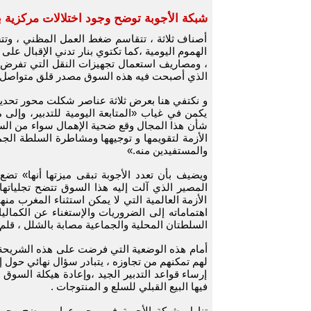
شبكة الأجوبة توضح وجود اختلالات مركزية 
أصناف ثلاثة ، تتقاسم ضغط العمل المظني ، وت
الهموم اليومية ،كما تكتوي بنار تدني الإقبال ع
، ومصاريف استعمال تجهيزات النقل التي تفرض أح
الذي أصبحت فيه هذه السوق مصدر قلق متواصل لك
و نكتفي هنا بعرض ثلاثة عناصر شكلت محور تحديد
يكمن في غياب «المتابعة اليومية للتدبير، وإلى م
شأن هذا المجال وقع ضحية الإهمال سواء من السل
الأزمة لتقويمها و توجيهها ومشاطرة السلطة الجم
والمستفيدين منه.»
ويضيف بأن تعدد الأجوبة تبقى ميزتها أنها» ت
المصير الذي آلت إليه هذا السوق تتضح تجلياته
الأزمة العالمية التي لا يمكن استثناء المغرب من
اهتماماته إلى الضروريات والإستغناء عن الكمال
السلطتان المحلية والجماعية مصابة بالشلل ، قل
أمام هذه الوضعية التي فرضت على هذه الشريحة م
لهم تمكنهم من تجاوزه ، يتبادر سؤال نهائي حول إم
إرساء قواعد التدبير الجيد ،وإعادة هيكلة السوق 
فيها البيع القبلي للسلع و المنتوجات .
تناول شبكة الأجوبة في مجموعها ، يوضح وجود ا