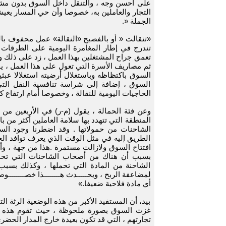
على أحسن وجه ، والتنقل داخل السوق بدون مشاك
التجار والعاملين به، خصوصا وأن حي المسار يعي
الجملة «.
«تنقالت « أو بالفصيح «النقالة» عمل محفوف بالم
تندرج في إطار المغامرة اليومية على الطرقات 
تعمق جراح المشتغلين بهذا العمل ، زد على ذلك وزر
ثم مصاريف الأسرة التي تعول على هذا العمل ، يقو
السوق باكتظاظه وباستغلال أرضيته استغلالا عبث
السوق ، إضافة إلى شراسة تنافسية النقل التي
الحاجيات اليومية للنقالة ، وخصوصا أمام ارتفاع كل
وعن فئة الحمالة ، يقول (م-ر) في الأربعين من
المنطقة التي تتهدد بها سلامة العاملين أكثر من با
الشاحنات من حمولاتها . وقد اضطرنا وجود ال
الطريق إليه في مثل الوقت الذي يعرف توافد الح
افتتاح السوق ولازالت مستمرة .هذا من جهة ، وأ
بسبب أن هناك من أصحاب الشاحنات التي تحمل 
الشاحنة من المادة التي تحملها ، وكذلك بسبب 
لمضاعفة الربح ، ويحـــــدث هــــــــذا خصــــــــوصا كلمـ
أي مادة فلاحية ضعيفا.»
بيد، أن المستفيد الأكبر من هذه الوضعية الرثة 
غزت السوق بصورة ملحوظة ، حيث تقوم هذه الأ
تجارتهم ، التي قد تكون بعيدة خارج المدار الحضر