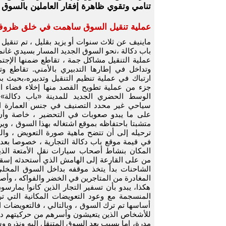
تنامي وتقوي ظاهرة إفقار العاملين بالسوق ؟
عملية تنقيل السوق ساهمت في خلق ظروف
ماينيف عن ثلاث سنوات أو يزيد بقليل ، تم تنقي
باب دكالة ،نحو السوق الجديد المسار بسيدي غان
عملية التنقيل مشاكل جمة ، تقاطع ضمنها الإجتم
وتداخل في إطارها التدبيري بالأمني. تقاطع وت
ارتباك في عملية تنظيم التنقيل وتدبيره،بحيث بد
جزء من عملية تطويح القصد منها إخلاء فضاء 
الوسط الحضري الجديد للمدينة «باب دكالة» ل
سياحي غير محدد التصنيف في جنس العمارة الس
على ما يبدو صعوبات في التحضير ، خاصة وأ
متشبتا باحتفاظه بموقع اشتغاله بهذا السوق ، وي
ترحيله إلى أن تتضح ماهية صورة التعويض ، وال
في قيمة موقع باب دكالة التجارية ، خصوصا بعد
المكان بنشاط أصحاب سيارات نقل الأمتعة الذي
من على القارعة إلى الهامش الذي أستحدثه إسقاط
الشاحنات بدأ يتخذ موقفه بداخل السوق المخل
المغادرة من المتاجرين في الخضر والفواكه ، وأصح
هكذا، يبدو بأن تسفير التجار الذين كانوا يمار
المنسجمة مع وعود التعويضات المكانية التي ترا
أساسها تم ترك السوق ، وبالتالي ، فالتعويضات 
للأشخاص الذين يتعيشون وأسرهم من حركيتهم 
مدرة، إما بسبب بعد السوق المتنقل إليه ونذره وس