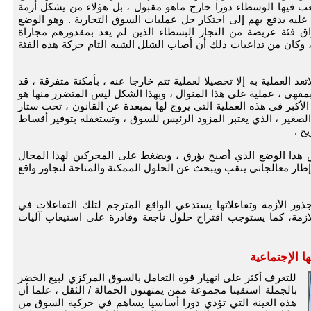
عب فيها الوسطاء دورا خارج ماهو مقبول ، بل هؤلاء من يشكل أزمة
ليه يدفع بهم إلى احتكار جل عمليات السوق التجارية . وهو الوضع
زاق فئة عريضة من التجار البسطاء الذين لم يعد بمقدورهم مجاراة
، وكان من تداعيات ذلك أن أصاب الشلل الشبه التام حركة هذه الفئة
 العملية به إلا تحصيلا لعملية تتم خارجا عنه ، بأمكنة متفرقة ، قد
بمقهى ، عملية على هذا المنوال ، وبهذا الشكل ليس المتضرر منها هو
لأكبر في هذه العملية التي يروج لها بمبعدة عن القانون ، تحت ستار
الصغير ، الذي يعتبر المزود الرئيس للسوق ، وتستغفله بتوفير أقساط
ح .
 هذا الوضع الذي أصبح يؤرق ، ويضغط على المحركين لهذا المجال
طار معالجاتي ينقب ويبحث عن الحلول الممكنة والمتاحة لتجاوز واقع
ور الأزمة وتفاعلاتها يستدعي الواقع المترجم لتلك التفاعلات في
ازمة، كما يستوجب اقتراح حلول ناجعة وقادرة على استيعاب آليات
ها الإجتماعية
للتعرف أكثر على انهيار قوة التعامل بالسوق المركزي لبيع الخضر
بالجملة استقينا مجموعة ممن يمتهنون الحمالة / الثقل ، علما أن
هذه العينة التي تؤدي دورا أساسيا يساهم في حركية السوق من