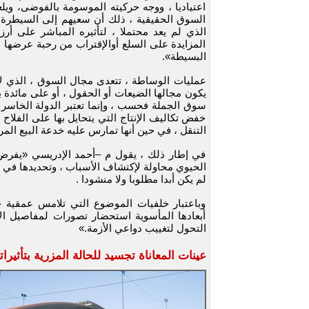
اعتياديا ، ووجه حركيته الموسومة بالفوضى، ويل
السوق الحقيقية ، ذلك أن سعيهم إلى السيطرة ع
الذي لم يعد محتملا ، لتأثيره المباشر على أر
المزايدة على السلع أوالإقتراب من رحبة عرضها 
البسيطة».
عمليات الوساطة ، تتعدى مجال السوق ، الذي لاتعد
يكون مجالها الضيعات أو الحقول ، أو على مائدة 
سوق الجملة فحسب ، وإنما تعتبر الدولة الخاسر ا
خفض تكاليف الإنتاج التي يتحايل بها على الفلاح 
التنقل ، في حين أنها تمارس عليه خدعة البيع المري
في إطار ذلك ، يقول م –أحمد الإدريسي «يفرض
الحيوي محاولة لإكتشاف الأسباب ، وتحديدها في إ
لم يكن أبدا مطلوبا ولا منشودا .
وباعتبار خلفيات الموضوع التي تلامس عمقية جذ
أبعادها المأسوية استحضار تصورات لمفاصيل ال
التحول لتغييب دواعي الأزمة.»
عينات المعاناة تجسيد للحالة المزرية بتأثيرات