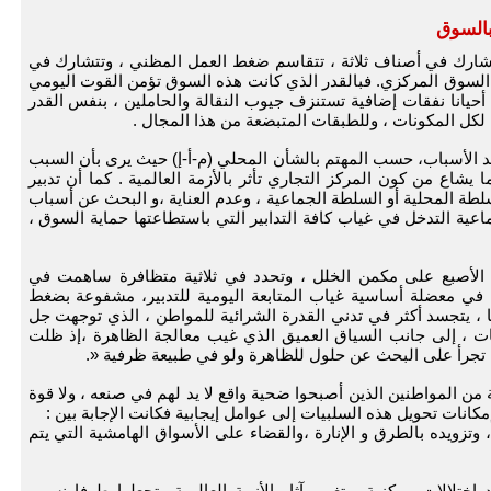
بالسوق
تشارك في أصناف ثلاثة ، تتقاسم ضغط العمل المظني ، وتتشارك في
لى السوق المركزي. فبالقدر الذي كانت هذه السوق تؤمن القوت اليومي
يانا نفقات إضافية تستنزف جيوب النقالة والحاملين ، بنفس القدر
ل المكونات ، وللطبقات المتبضعة من هذا المجال .
 الأسباب، حسب المهتم بالشأن المحلي (م-أ-إ) حيث يرى بأن السبب
ا يشاع من كون المركز التجاري تأثر بالأزمة العالمية . كما أن تدبير
طة المحلية أو السلطة الجماعية ، وعدم العناية ،و البحث عن أسباب
اعية التدخل في غياب كافة التدابير التي باستطاعتها حماية السوق ،
ضع الأصبع على مكمن الخلل ، وتحدد في ثلاثية متظافرة ساهمت في
ا في معضلة أساسية غياب المتابعة اليومية للتدبير، مشفوعة بضغط
ها ، يتجسد أكثر في تدني القدرة الشرائية للمواطن ، الذي توجهت جل
يات ، إلى جانب السياق العميق الذي غيب معالجة الظاهرة ،إذ ظلت
م تجرأ على البحث عن حلول للظاهرة ولو في طبيعة ظرفية «.
ن المواطنين الذين أصبحوا ضحية واقع لا يد لهم في صنعه ، ولا قوة
كانات تحويل هذه السلبيات إلى عوامل إيجابية فكانت الإجابة بين :
، وتزويده بالطرق و الإنارة ،والقضاء على الأسواق الهامشية التي يتم
ختلالات مركزية ، تغيب آثار الأزمة العالمية وتجعلها طرفا نسبي