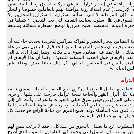
لة ونافذة في إصدار قرارات تراعي حركية السوق وحالة المتعيشين
 الإدريسي( عدم امتلاك رؤية مواطنة تهتم بالعاملين خصوصا والتجار
فإن المواطنة لاتلغي مسألة مسئولية المسئولين المحليين ولا
 السوق في ظل سلوك سياسة النعامة التي يحل للبعض أن يتبناها في
أجهزة الدولة المختصة أصبح ضروريا لوضع مسطرة مسائلة ومتتبعة
ة التضامن لتجار الخضر والفواكه بمراكش للجريدة بحديث جاء فيه أن
ة 2007 ميزته» أوضاع خاصة ، بحيث أن مجلس المدينة السابق اتخذ قرار الترحيل دون مراعاة
ذلك ، ..فأرغمنا على مغادرة سوق باب دكالة . وهذا القرار أدى بنا إلى
نا والإتفاق حول الحدود الممكنة للتنفيذ ، وكما أن هذا الإتفاق لم
هتماما من قبل المجلس الحالي . كل ذلك جعلنا نعيش أوضاعا غير
لس الحالي.»
لدراما
تتقاسمها داخل السوق المركزي لبيع الخضر بالجملة بسيدي غانم،
 لكل ألوان القهر والحاجة نتيجة عوامل خارجية على قلتها ، وأخرى
ت على الترزق من فيض سوق حبلى بالخيرات والحركة ، وآلت الآن إلى
ستعصية عن حصر تنامي الأسباب ، وخارجة عن طوق المعالجة إذا ما
 عمق هذه المأساة ،وقد أصبح التبرم من قتامة الواقع هو حديث كل
امل ، وانتهاء بالتاجر المقسط .
 المطلوب عن ما يعتمل بالسوق من مشاكل ، فقد لا يرغب ممن لهم
من بين مشاكل السوق التي يتخبط فيها العاملون التسيب الذي أصبح