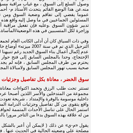
وصول السلع إلى السوق ، مع غياب مراقبة مسؤو
منه.عن هذا الوضع القائم يتحدث الأستاذ م- أحمد
عموما يفضي إلى تفاقم وضعية السوق ومن تم، 
المسئولين الجماعيين في ما وصل إليه واقع هذه
تدبير شؤون السوق .وعليه فإن تفعيل مراقبة 
وزاجرة لكل المتسببين في هذه الوضعية/المأساة.)
وفي ذات السياق كان أن أدلى الكاتب العام لجمعي
الترحيل الذي تم في سن
عدم إكمال أعمال بناء السوق الجديد رغم تنبيهنا ل
الإحتجاج، وحدا بالمجلس السابق إلى فتح حوار مع
يحترم من طرف المجلس السابق ، فإنه لم يجد ا
صحية بسبب تهور المجلس السابق ولامبالاة المج
سوق الخضر ، معاناة بكل تفاصيل وجزئيات ا
تستتر تحت طلب الرزق وتخمد اكتواءات معاناة 
مجموعة من المتدخلين والأسر اللذين أصبحا عرضة
داخلية موسومة بالوفرة والإمتداد ، شريحة تعود
واقع يتقوى من كل تفاصيل وجزئيات الدرامة الم
استمر الحال على تناسل الأحداث المتممة لحوافي
من له علاقة بهذه السوق بدءا من التاجر مرورا بالح
يقول «م-ي» عن ذلك ( لايمكن أن أعبر بالشكل
مصلحة على وضعيته الحالية في الحديث عنها . ف