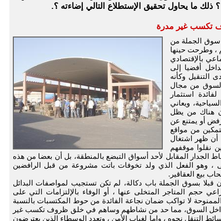
 ذلك ما يحاول تحقيق الإستطلاع التالي إضاءته ؟.
 تكسب غير مدرة
ل سوق الجملة من
م ، وطرحت حينها
اعي بالإقتصادي
داخل أفضيا إلى
ى التنقيل وكأنه
السوق من مجال
فائدة استثمار
ياحية، ويعاني
ن هناك من يظل
رفض أو يمتنع عن
تمكين من مواقع
 أن ظهر اشتغال
ن نقلوا موقفهم
 الجدار المقابل لأحد أسواق التبضع بالمنطقة، بل أن بعضا من هذه
ى ، وهو الفعل الذي ولد تخوفات باتت مشروعة من قبل الرافضين
اب بيع العقاقير.
سون قبلا بسوق الجملة باب دكالة، لم تكن تستجيب لمواصفات البدائل
عي حجم المتاجر المتخلى عنها ، أو الوفاء بالإلتزامات التي على
الممنوحة لا تواكب ضمان نجاعة الفائدة من حوط المكتسبات بالنسبة
داخل السوق، مما حد من نشاطهم وساهم في خلق ظروف تكسب غير
ائط التنقل نحوه ، وإما لغياب الأمن ، وتعدد الوسطاء الذين يعترضون