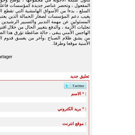
المفعول ، وتحصر عناصر جديدة كمؤسسات فاعلة في
السلع ، بدءا من الأسواق الهامشية التي تقطع ا
يغيب دعم المؤسسات لصغار الحمالة الذين يعتبر
المسئولين عن مهمة التدبير والتسيير الرشيدي
تجليات الأزمة ، والدفع بتغيير الحال من خلال اق
الهاجس الأمني يبقى ، حالة ضاغطة تؤرق هذا الصن
من يشق ظلام الصباح ،وآخر من يغسق قدوم ال
الأمنية موقعا وطرقا.
rtager
تعليق جديد
الاسم * :
بريد الكتروني * :
موقع انترنت :