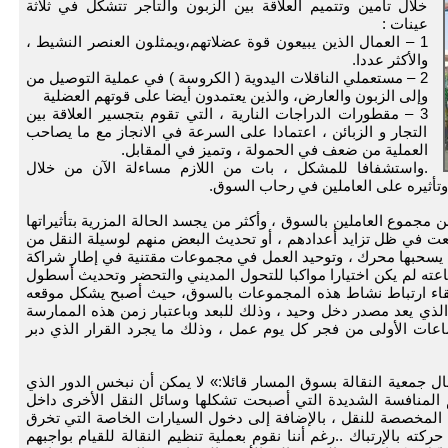
خلال تامين وتتميم العلاقة بين الزبون والتاجر تتشكل في ثلاثة
عينات :
1 – العمال الذين يبيعون قوة عضلاتهم،ويمثلون العنصر النشيط ،
والأكثر عددا.
2 – مستعملي الناقلات اليدوية ( الكروسة ) في عملية التوصيل من
وإلى الزبون والعارض، والذين يعتمدون أيضا على قوتهم العضلية
3 – مقطورات الدراجات النارية ، التي تقوم بتجسير العلاقة بين
التجار و الزبائن ، اعتمادا على السرعة في الانجاز مع ما يصاحب
العملية من ضعف في الحمولة ، وتميز في المقابل.
.واستشفافا للمشكل ، بات من اللازم مساءلة الآن من خلال
ع وتأثيره على العاملين في رحاب السوق.
ن مجموع العاملين بالسوق ، وأكثر من يجسد الحالة المزرية بتأثيراتها
ت في ظل تزايد أعدادهم ، أو تحديث البعض منهم لوسيلة النقل من
ت يسحبها محرك ، وتوحيد العمل في مجموعات مقتنية في إطار شراكة
جاعته لم يكن اختيارا مواكبا للتحول المديني والتحضر وتحديث أسطول
إ بقاء ارتباط نشاط هذه المجموعات بالسوق، حيث أصبح يشكل موقعه
لذي يعد مصدر دخل وحيد ، وذلك للبعد وباعتبار زمن هذه الممارسة
اعات الأولى من فجر كل يوم عمل ، وذلك ما يجرد القرار الذي دبر
ل جمعية النقالة بسوق المسار قائلا:» لا يمكن أن نبخس الدور الذي
م المنافسة الشديدة التي أصبحت تشكلها وسائل النقل الأخرى داخل
ة المخصصة للنقل ، بالإضافة إلى دخول السيارات الخاصة التي تخرق
ته بالإرتباك ..رغم أننا نقوم بعملية تنظيم النقالة للقيام بواجبهم