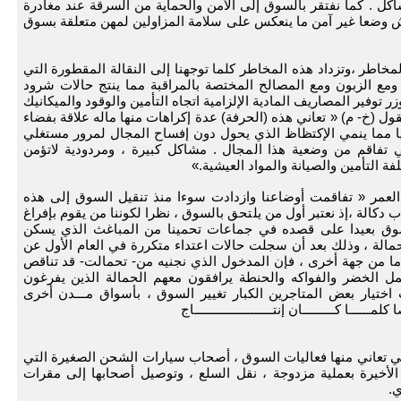
ل . كما نفتقر بالسوق إلى الأمن والحماية من السرقة عند مغادرة
ش وضعا غير آمن ما ينعكس على سلامة المزاولين لمهن متعلقة بسوق
خاطر ،وتزداد هذه المخاطر كلما توجهنا إلى النقالة المقطورة التي
ومع الزبون ومع المصالح المختصة بالمراقبة مما ينتج حالات شرود
 توفير المصاريف المادية الإلزامية اتجاه التأمين والوقود والميكانيك
ل (خ- م) « تعاني هذه (الحرفة) عدة إكراهات منها ماله علاقة بفضاء
يا مما ينمي الإكتظاظ الذي يحول دون إفساح المجال لمرور مستغلي
 تفاقم من وضعية هذا المجال . مشاكل كبيرة ، ومردودية لاتؤمن
فة التأمين والصيانة والمواد العيشية.»
 العمر « تفاقمت أوضاعنا وازدادت سوءا منذ تنقيل السوق إلى هذه
ب دكالة ،إذ نعتبر أول من يلتحق بالسوق ، نظرا لكوننا من يقوم بإفراغ
سوق بعيدا على قصده في جماعات تحمينا من المباغث الذي يسكن
مالة ، وذلك بعد أن سجلت حالات اعتداء متكررة في العام الأول عن
ما من جهة أخرى ، فإن المدخول الذي نجنيه من- تحمالت- قد تناقص
الخضر والفواكه والحنطة يرافقون معهم الحمالة الذين يفرغون
اختيار بعض المتاجرين الكبار تغيير السوق ، بأسواق مـــدن أخرى
ـــــا كـــــــــان إنتــــــــــــــــــــــاج
التي تعاني منها فعاليات السوق ، أصحاب سيارات الشحن الصغيرة التي
خيرة بعملية مزدوجة ، نقل السلع ، وتوصيل أصحابها إلى مقرات
ي.