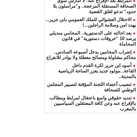
المرابط بعد الإفراج عنه: لا أمارس سوى
الصحافة المستقلة المزعجة.. و”مراسلون بلا
حدود” تدعو لغلق القضية
الاحتلال العشوائي للملك العمومي بابن جرير...
يهدد امن وسلامة الراجلين...!
بعد احالته على الدستورية.. المحامي منديلي
يرصد 10 “خروقات دستورية” في قانون
المحاماة
إضراب المحامين يدخل أسبوعه السادس..
محاكم مشلولة ومصالح معطلة ولا بوادر للانفراج
أسود ابن جرير لكرة القدم داخل
القاعة...مولود جديد يعزز الساحة الرياضية
بالمدينة..
تنصيب أعضاء اللجنة المؤقتة لتسيير المجلس
الوطني للصحافة
تنديد حقوقي واسع باعتقال لمرابط ومطالب
بالإفراج عنه وعن كافة المعتقلين السياسيين
بالمغرب