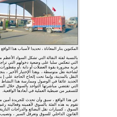
المكتوين بنار المعاناة ، تحديدا لأسباب هذا الواق
بالنسبة لفئة النقالة التي تشكل السواد الأعظم م
التي تنعكس سلبا على وضعية دخولهم التي تراجع
عربة مجرورة بقوة العضلات أو دابة ،أو مقطورا
لشاحنة نقل متوسطة ، .وهذا الإختيار الأخير ، بن
النقل بالمدينة، وإنما تحت إلحاح الحاجة على 
الجديد عائقا في الوصول وممارسة هذا النشاط ا
التي تقتضي مباشرتها التواجد بالسوق خلال الس
للتسفير من ضبطية العملية في أبعادها الواقعية.
عن هذا الواقع ، سبق وأن تحدث للجريدة أمين ما
تقوم به هذه الفئة بالسوق لأهميته وفعاليته رغ
السوق ، كسيارات نقل البضائع والدراجات الناري
القانون الداخلي للسوق وتعرقل السير ، وتصيب حرك