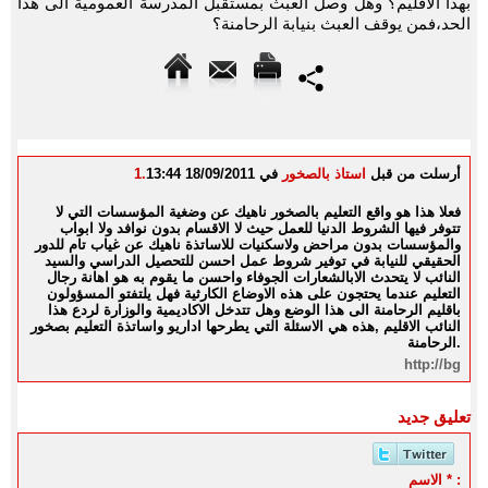
بهذا الاقليم؟ وهل وصل العبث بمستقبل المدرسة العمومية الى هذا
الحد،فمن يوقف العبث بنيابة الرحامنة؟
أرسلت من قبل
استاذ بالصخور
في 18/09/2011 13:44
1.
فعلا هذا هو واقع التعليم بالصخور ناهيك عن وضغية المؤسسات التي لا
تتوفر فيها الشروط الدنيا للعمل حيث لا الاقسام بدون نوافد ولا ابواب
والمؤسسات بدون مراحض ولاسكنيات للاساتذة ناهيك عن غياب تام للدور
الحقيقي للنيابة في توفير شروط عمل احسن للتحصيل الدراسي والسيد
النائب لا يتحدث الابالشعارات الجوفاء واحسن ما يقوم به هو اهانة رجال
التعليم عندما يحتجون على هذه الاوضاع الكارثية فهل يلتفتو المسؤولون
باقليم الرحامنة الى هذا الوضع وهل تتدخل الاكاديمية والوزارة لردع هذا
النائب الاقليم ,هذه هي الاسئلة التي يطرحها اداريو واساتذة التعليم بصخور
الرحامنة.
http://bg
تعليق جديد
الاسم * :