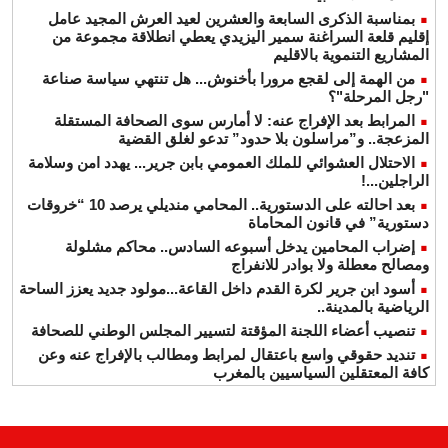
بمناسبة الذكرى السابعة والعشرين لعيد العرش المجيد عامل
إقليم قلعة السراغنة سمير اليزيدي يعطي انطلاقة مجموعة من
المشاريع التنموية بالاقليم
من الهمة إلى لقجع مرورا بأخنوش... هل تنتهي سياسة صناعة
"رجل المرحلة"؟
المرابط بعد الإفراج عنه: لا أمارس سوى الصحافة المستقلة
المزعجة.. و”مراسلون بلا حدود” تدعو لغلق القضية
الاحتلال العشوائي للملك العمومي بابن جرير... يهدد امن وسلامة
الراجلين...!
بعد احالته على الدستورية.. المحامي منديلي يرصد 10 “خروقات
دستورية” في قانون المحاماة
إضراب المحامين يدخل أسبوعه السادس.. محاكم مشلولة
ومصالح معطلة ولا بوادر للانفراج
أسود ابن جرير لكرة القدم داخل القاعة...مولود جديد يعزز الساحة
الرياضية بالمدينة..
تنصيب أعضاء اللجنة المؤقتة لتسيير المجلس الوطني للصحافة
تنديد حقوقي واسع باعتقال لمرابط ومطالب بالإفراج عنه وعن
كافة المعتقلين السياسيين بالمغرب