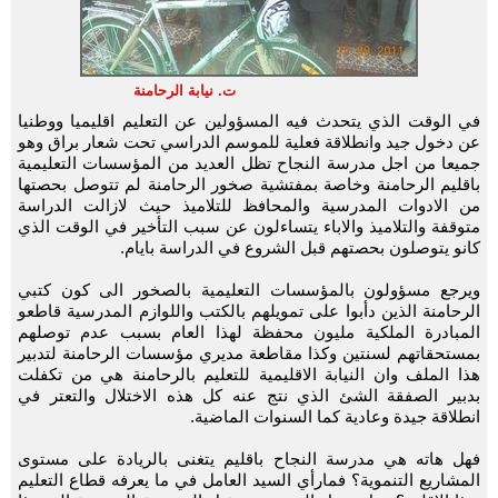
ت. نيابة الرحامنة
في الوقت الذي يتحدث فيه المسؤولين عن التعليم اقليميا ووطنيا
عن دخول جيد وانطلاقة فعلية للموسم الدراسي تحت شعار براق وهو
جميعا من اجل مدرسة النجاح تظل العديد من المؤسسات التعليمية
باقليم الرحامنة وخاصة بمفتشية صخور الرحامنة لم تتوصل بحصتها
من الادوات المدرسية والمحافظ للتلاميذ حيث لازالت الدراسة
متوقفة والتلاميذ والاباء يتساءلون عن سبب التأخير في الوقت الذي
كانو يتوصلون بحصتهم قبل الشروع في الدراسة بايام.
ويرجع مسؤولون بالمؤسسات التعليمية بالصخور الى كون كتبي
الرحامنة الذين دأبوا على تمويلهم بالكتب واللوازم المدرسية قاطعو
المبادرة الملكية مليون محفظة لهذا العام بسبب عدم توصلهم
بمستحقاتهم لسنتين وكذا مقاطعة مديري مؤسسات الرحامنة لتدبير
هذا الملف وان النيابة الاقليمية للتعليم بالرحامنة هي من تكفلت
بدبير الصفقة الشئ الذي نتج عنه كل هذه الاختلال والتعتر في
انطلاقة جيدة وعادية كما السنوات الماضية.
فهل هاته هي مدرسة النجاح باقليم يتغنى بالريادة على مستوى
المشاريع التنموية؟ فمارأي السيد العامل في ما يعرفه قطاع التعليم