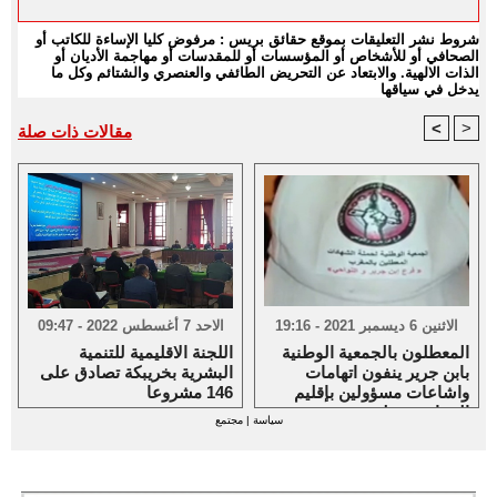
شروط نشر التعليقات بموقع حقائق بريس : مرفوض كليا الإساءة للكاتب أو
الصحافي أو للأشخاص أو المؤسسات أو للمقدسات أو مهاجمة الأديان أو
الذات الالهية. والابتعاد عن التحريض الطائفي والعنصري والشتائم وكل ما
يدخل في سياقها
<
>
مقالات ذات صلة
الاثنين 6 ديسمبر 2021 - 19:16
الاحد 7 أغسطس 2022 - 09:47
المعطلون بالجمعية الوطنية
اللجنة الاقليمية للتنمية
بابن جرير ينفون اتهامات
البشرية بخريبكة تصادق على
واشاعات مسؤولين بإقليم
146 مشروعا
الرحامنة حولهم
سياسة
|
مجتمع