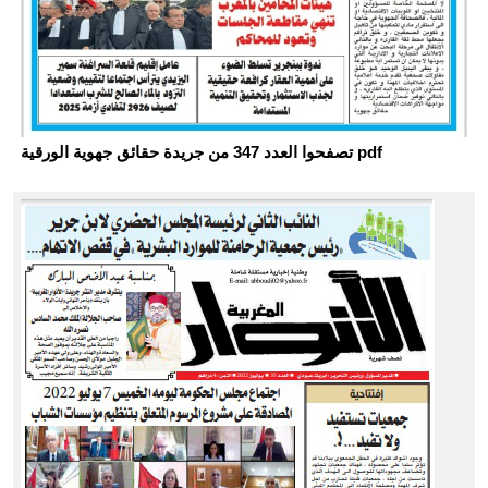
تصفحوا العدد 347 من جريدة حقائق جهوية الورقية pdf