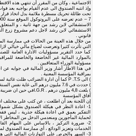
الاجتماعية ، وكان من المقرر أن تنتهي هذه الاقتطاعا
تحت طائلة تحريك مسطرة ملائمة بدل اتخاذ قرار لاق
الاستشفائي لابن رشد لاجل دعم مشروع زرع النخ
قانوني .
من خلال هذه العينة من الحالات في ممارسة المج
التي تأثرت كثيرا وتعرضت لضياع مالي خيالي لازال
كما حدد التقرير مسؤوليات الادارة العامة للصن
بالموارد المالية غير الخاضعة والخاضعة للمراق
مسؤولية الوزراء المتعاقبين .
في هذا الاطار أشار وزير المالية في جوابه عن ا
بمراقبة المؤسسة المعنية .
) الى P .T.S كما أن ادارة الضرائب ظلت غائبة لسنوات ، حيث ان المتبقي في ذمة الصندوق برسم الضريبة القديمة (
) حددت في 7.6 مليون درهم الى غاية نفس السنة ،P .S.Nحدود سنة 1990 وصل الى 109 مليون درهم ، بينما ضريبة (
) بلغت 4,8 مليون درهم . I.G.Rفي حين ان ضريبة الدخل (
آفاق المؤسسة
إن اللجنة بعد أن اطلعت ، عن كثب على مختلف انش
1- اعادة النظر في هيكلة الصندوق بشكل شمول
التفكير بعمق في اعادة هيكلة جذرية ، ليس ف
لحماية المأجورين ومنعدمي الدخل من المخاطر الاج
2- ضرورة التركيز ، بالاساس على المهام القا
الخدمات وتعزيز الودائع ، أي ممارسة الصندوق لمه
3- السهر والحرص على التوازنات المالية التي