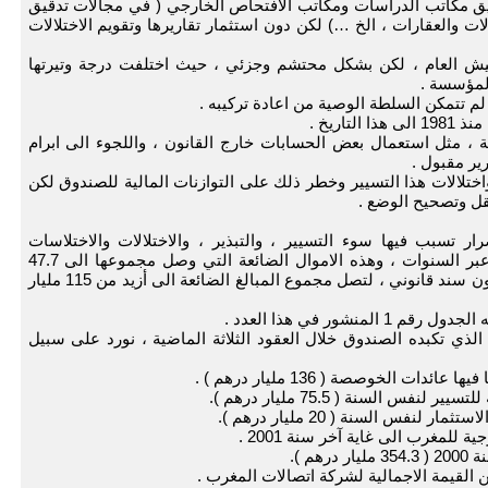
يق مكاتب الدراسات ومكاتب الافتحاص الخارجي ( في مجالات تدقيق
ت والعقارات ، الخ …) لكن دون استثمار تقاريرها وتقويم الاختلالات
تفتيش العام ، لكن بشكل محتشم وجزئي ، حيث اختلفت درجة وتيرتها
لمؤسسة .
اريخ .
، مثل استعمال بعض الحسابات خارج القانون ، واللجوء الى ابرام
ر مقبول .
اختلالات هذا التسيير وخطر ذلك على التوازنات المالية للصندوق لكن
قل وتصحيح الوضع .
 تسبب فيها سوء التسيير ، والتبذير ، والاختلالات والاختلاسات
المباشرة وغير المباشرة المتعددة ، والمتكررة عبر السنوات ، وهذه الاموال الضائعة التي وصل مجموعها الى 47.7
مليار درهم صرفت او ضاعت كلها بدون حق او بدون سند قانوني ، لتصل مجموع المبالغ الضائعة الى أزيد من 115 مليار
شور في هذا العدد .
ذي تكبده الصندوق خلال العقود الثلاثة الماضية ، نورد على سبيل