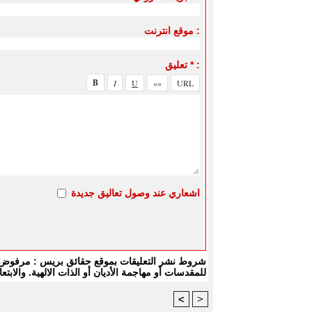
موقع انترنت :
تعليق * :
اشعاري عند وصول تعاليق جديدة
شروط نشر التعليقات بموقع حقائق بريس : مرفوض كل
للمقدسات أو مهاجمة الأديان أو الذات الالهية. والا
<
>