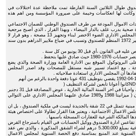
ندوق طوال الثلاثين السنة الفارطة تمت ملاحظة عدة اختلالات في
ه وكانت لها انعكاسات وخيمة على صيرورة المؤسسة ومن اهم هذه
 القاضي بتخصيص عائدات الاموال المودعة من طرف الصندوق الوطني للضمان الاجتماعي
ة صحية بدرب غلف بالدار البيضاء ، وبهذا القرار ، الذي أصبح مرجعية
لانجاز المصاريف المخصصة لهذا المجال اعطى المجلس الاداري الضوء الاخضر لبناء وتجهيز 13 مصحة ، وهو قرار لا
يستند على مقتضيات قانونية ، بل يعد انتهاكا لظهير 1972 المنظم للصندوق وتسبب في ضياع ملايير الدراهم بدون سند
ى البروتوكول الموقع بين الادارة العامة ووزارة الصحة والذي يضع
 وزارة الصحة ، مع اعتماد تسيير شبه مستقل للمصحات وقد اصدر المجلس
5- المصادقة على مشاريع الميزانيات بتاخير كبير ، واحيانا في اخر السنة المالية الجارية ، عوض المصادقة قبل 31 دجنبر
من السنة المنصرمة ، كما ينص على ذلك القانون ( ميزانيتا 1988 و1989 صادق عليهما المجلس الاداري على التوالي
6- اتخاذ قرار عدد 9/2000 يقضي بتفويت عقارات مبنية تتمثل في 22 شقة بالجديدة ليست في ملكية الصندوق ، بل ان
الاعمال الاجتماعية ، ويعتبر هذا القرار تطاولا على اختصاص هيئة
ها المالكة الشرعية للعقارات المسجلة باسمها .
لى تقاعس ادارة الصندوق ووكيل الحسابات في القيام باسترجاع القرض
الممنوح في سنة 1990 لمجلس الاعمال الاجتماعية بمبلغ 5.300.000 درهم لشراء الشقق المذكورة ، والذي نص عقد
السنوية عند المنبع بمناسبة دفع الحصة السنوية لمجلس الاعمال