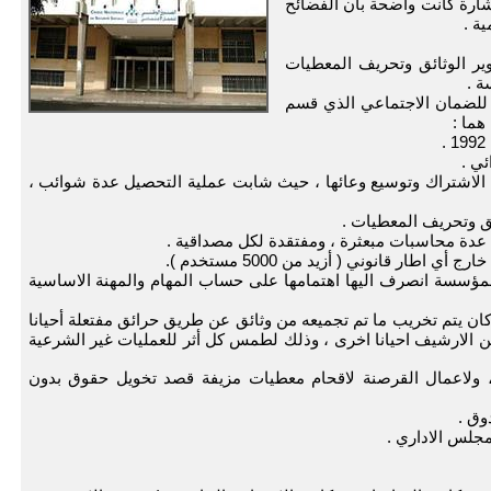
شارة كانت واضحة بان الفضائح
ة .
ير الوثائق وتحريف المعطيات
ة .
للضمان الاجتماعي الذي قسم
هما :
ي .
ت الاشتراك وتوسيع وعائها ، حيث شابت عملية التحصيل عدة شوائب ،
ئق وتحريف المعطيات .
دة محاسبات مبعثرة ، ومفتقدة لكل مصداقية .
ار قانوني ( أزيد من 5000 مستخدم ).
لمؤسسة انصرف اليها اهتمامها على حساب المهام والمهنة الاساسية
ل كان يتم تخريب ما تم تجميعه من وثائق عن طريق حرائق مفتعلة أحيانا
ئن الارشيف احيانا اخرى ، وذلك لطمس كل أثر للعمليات غير الشرعية
 ، ولاعمال القرصنة لاقحام معطيات مزيفة قصد تخويل حقوق بدون
وق .