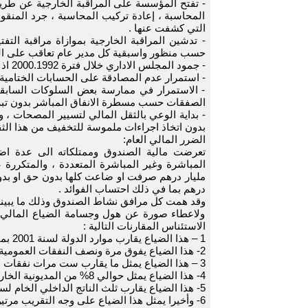
- تفتح المؤسسة على المراقبة الخارجية عن طر
المحاسبة ، إعادة تركيب المحاسبة ، جرد المنقولا
التي كشفت عنها .
- تدشين المراقبة الخارجية بموازاة مراقبة ال
حسب منظور واسبقية كل مدير عام تعاقب على ا
- جمود المجلس الاداري خلال فترة 2000.1992 اذ لم تتمكن السلطة الوصية من اعادة تركيبه .
- استمرار عدم المصادقة على الحسابات الختامية منذ 1981 الى هذا الت
- الاستمرار في ممارسة بعض السلوكات السابقة 
الصفقات حسب مسطرة الانفاق المباشر بدون تبري
- بداية الوعي بالثقل المالي لتسيير المصحات ، و
بدون اتخاذ اجراءات ملموسة للتخفيف من هذا الث
الضرر المالي العام:
تعرضت مالية الصندوق وممتلكاته الى عدة اضرار
درهم بما في ذلك احتساب الفوائد .
وقد همت كل مرافق نشاط الصندوق وذلك ما يبينه الجدول رقم 1 المن
ولاعطاء صورة عن هول وجسامة الضياع المالي ال
الاستئناس المقارنات التالية :
1 – هذا الضياع يقارب موارد الدولة لسنة 2001 بما فيها عائدات الخوصصة ( 136 مليار درهم ) .
2- هذا الضياع يفوق مرة ونصف النفقات العمومية للتسيير لنفس السنة ( 75.5 مليار درهم ).
3 – هذا الضياع يمثل ما يقارب ست مرات نفقات الاستثمار لنفس السنة ( 20 مليار درهم ).
4- هذا الضياع يمثل حوالي 8% من المديونية الخارجية للمغرب الى غاية آخر سنة 2001 .
5- هذا الضياع يقارب ثلث الناتج الداخلي الخام لسنة 2000 ( 354.3 مليار درهم ).
6- وأخيرا يمثل هذا الضياع على وجه التقريب مرتين القيمة الاجمالية لشركة اتصالات المغرب .