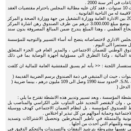
ت في آخر سنة 2000 .
وإذ انتبه الصندوق الى عدم القيام بواجبه بعد فوات 10 سنوات ، فقد كان عليه مطالبة المجلس باحترام مقتضيات العقد
يمة له من الناحية القانونية .
7 – عدم تعرضه على البروتوكول الموقع سنة 2000 بين الادارة العامة ووزارة التشغيل من جهة ووزارة الصحة و المركز
الاستشفائي لابن رشد من جهة ثانية ، و المتعلق بوضع مبلغ 3.000.000 درهم من طرف الصندوق رهن اشارة المركز
اع العظمي ، وهذا المبلغ يندرج ضمن المبالغ المصروفة بدون سند
لس الاداري لاختصاصاته يتضح أنه أساء التسيير والتوجيه للمؤسسة
 مستمرا الى اليوم .
دوق الوطني للضمان الاجتماعي ، والمدير العام في الجزء المتعلق
بة المالية ، وكذا التطرق الى مسؤولية أجهزة الوصاية بما في ذلك
ستفسار اللجنة : << بأنه لم يسبق للمفتشية العامة للمالية ان كلفت
طة المؤسسة ، وبعد تسيير وتدبير هذه الانشطة تقترح ما يلي :
ي ، وان لايقتصر التجديد على التناوب على الكراسي والمناصب بل
قط للصندوق كمؤسسة ، بل لنظام الضمان الاجتماعي كهدف ووسيلة
تماعية وحماية أموالهم من كل تبذير او اختلاس .
نونية والمتمثلة في تأطير المنخرطين وتحصيل الاشتراكات وتسديد
نته وللمهام التي أحدث من أجلها .
 هي نفسها مشروطة بترشيد النفقات والتسديدات والتحكم الدقيق في