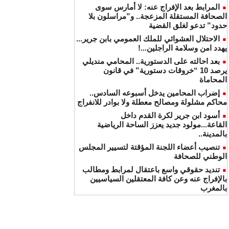
المرابط بعد الإفراج عنه: لا أمارس سوى
الصحافة المستقلة المزعجة.. و”مراسلون بلا
حدود” تدعو لغلق القضية
الاحتلال العشوائي للملك العمومي بابن جرير...
يهدد امن وسلامة الراجلين...!
بعد احالته على الدستورية.. المحامي منديلي
يرصد 10 “خروقات دستورية” في قانون
المحاماة
إضراب المحامين يدخل أسبوعه السادس..
محاكم مشلولة ومصالح معطلة ولا بوادر للانفراج
أسود ابن جرير لكرة القدم داخل
القاعة...مولود جديد يعزز الساحة الرياضية
بالمدينة..
تنصيب أعضاء اللجنة المؤقتة لتسيير المجلس
الوطني للصحافة
تنديد حقوقي واسع باعتقال لمرابط ومطالب
بالإفراج عنه وعن كافة المعتقلين السياسيين
بالمغرب