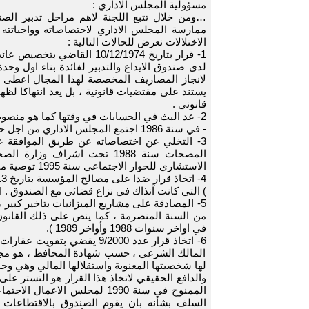
مسؤولية المجلس الاداري :
…ومن خلال تتبع اللجنة لاهم مراحل تدبير الص
ممارسة المجلس الاداري لاختصاصاته وواجباتت
الاختلالات نعرض للحالات التالية :
1- قرار بتاريخ 10/12/1974
لدى صندوق الايداع والتدبير لفائدة بناء اول وحد
قانوني .
2- عد البث في الحسابات في وقتها كما هو منصوص عليه في القانون ،أي قبل 30 يونيو من كل سنة .
- في سنة 1986 اجتمع المجلس الاداري من اجل حصر حسابات 1976-1980 حيث صادق عليها بتحفظ .
3- التخلي عن اختصاصاته عن طريق الموافقة عل
المصحات سنة 1988 تحت اشراف
الاستشاري للحوار الاجتماعي سنة 1995 توصية مفادها أن المجلس الاداري استعادة صلاحياته .
4- اتخاذ قرار ضدا على مصالح المؤسسة بتاريخ 13-04-1992 يقضي بتوظيف 431 عونا دفعة واحدة بالرغم من أنهم
) التي كانت آنذاك في نزاع قضائي مع الصندوق . NDIكانوا أعوانا تابعين لشركة التنظيف (
في اواخر سنوات 1988 وأواخر 1989 ).
المالك الشرعي ، حسب شهادة المحافظ ، هو مجلس 
لها شخصيتها المعنوية واستقلالها المالي وهي وحد
والدافع الحقيقي لاتخاذ هذا القرار هو التستر ع
السلف بشأنه بان يقوم الصندوق بالاقتطاعات 