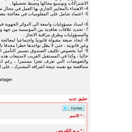
الاشتراكات وتوسيع مجالها وضبط تحصيلها .
4- الاهتداء بالمعايير الجاري بها العمل في مجال تسيير مؤسسات التأمين المماثلة في القطاع الخاص .
5- اعتماد شامل على المعلوميات في معالجة معطي
.
6- اسناد مسؤوليات واسعة الى الدوائر الجهوية في اطار تعاقدي .
7- تحديد علاقات تعاقدية بين المؤسسة من جهة وا
والمسؤوليات وطرق مراقبة الانجاز .
8- ايجاد صيغة مقبولة قانونيا واجتماعيا لمعا
وغير قانونية ، حتى لا يظل تواجدها خطرا محدقا با
9- أما بخصوص تكليف الصندوق بتسيير التأمين ا
حاليا ، وكذا في المستقبل القريب لاستيعاب هذه ال
والتعويضات التي تعرف تعثرا مستمرا ، رغم ا
متناقضة مع نفسه نتيجة اشرافه المشترك ، على ال
rtager
تعليق جديد
الاسم * :
بريد الكتروني * :