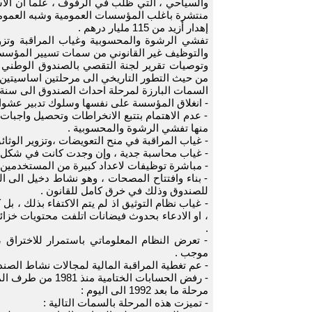
والسياحي ، التي ظلب في الرفوف ، علما ان الا
منتشرة باغلب المؤسسات العمومية وشبه العمومي
إهدار أزيد من 115 مليار درهم .
تفشي الرشوة والمحسوبية وغياب المراقبة وتزو
والتوظيف غير القانوني من سمات تسيير المؤسس
وتوصيات تقرير لجنة التقصي بالصندوق الوطني 
من حيث التطور التاريخي الى مرحلتين اساسيتين 
السمات البارزة لمرحلة احداث الصندوق الى سنة 1992 .
- انغلاق المؤسسة على نفسها وسلوك تدبير عشوائ
- عدم الاهتمام بتتبع الانخراطات وتحصيل واجبا
منها تفشي الرشوة والمحسوبية .
- غياب المراقبة في منح التعويضات ،وتزوير الوثا
- غياب محاسبة جدية ، وإن وجدت كانت في شكل ع
- مباشرة توظيفات لاعداد كبيرة من المستخدمين خارج أي اط
- بناء وافتتاح المصحات ، وهو نشاط دخيل الى ا
للصندوق وذلك في خرق كامل للقانون .
- غياب نظام التوثيق اذ لم يتم الاكتفاء بذلك ، ب
، او الادعاء بحدوث فيضانات اتلفت محتويات خزا
.
- تعرض النظام المعلوماتي باستمرار للاختراق
موجب .
- عم تغطية المراقبة المالية لمجالات نشاط الصند
- رفض الحسابات الختامية منذ 1981 من طرف المجلس الاداري .
مرحلة ما بعد 1992 الى اليوم :
- تميزت هذه المرحلة بالسمات التالية :