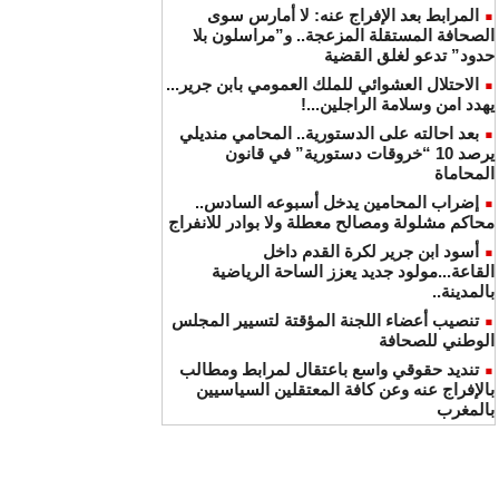
المرابط بعد الإفراج عنه: لا أمارس سوى
الصحافة المستقلة المزعجة.. و”مراسلون بلا
حدود” تدعو لغلق القضية
الاحتلال العشوائي للملك العمومي بابن جرير...
يهدد امن وسلامة الراجلين...!
بعد احالته على الدستورية.. المحامي منديلي
يرصد 10 “خروقات دستورية” في قانون
المحاماة
إضراب المحامين يدخل أسبوعه السادس..
محاكم مشلولة ومصالح معطلة ولا بوادر للانفراج
أسود ابن جرير لكرة القدم داخل
القاعة...مولود جديد يعزز الساحة الرياضية
بالمدينة..
تنصيب أعضاء اللجنة المؤقتة لتسيير المجلس
الوطني للصحافة
تنديد حقوقي واسع باعتقال لمرابط ومطالب
بالإفراج عنه وعن كافة المعتقلين السياسيين
بالمغرب