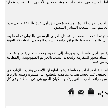
ودعت الهيئة في بلاغ لها المواطنين إلى الانخراط الواسع في احتجاجات جمعة طوفان الأقصى الـ51 تحت شعار”
 للتنديد بحرب الإبادة المستمرة في حق أهل غزة والضفة وباقي مدن
الغاشم على الشعب اللبناني الشقيق.
جديدة لشجب الصمت والتخاذل العربي الرسمي والدولي تجاه ما يقع
 واليمن وسوريا والعراق، داعية الشعب المغربي للمشاركة القوية
ة من أجل فلسطين، بدورها، إلى تنظيم وقفة احتجاجية جديدة أمام
سناد محور المقاومة ولتجديد التنديد بالجرائم الصهويونية، والمطالبة
د من فيه.
ذ 7 أكتوبر من السنة الماضية احتجاجات متواصلة دعما لطوفان الأقصى وتنيديا بالإبادة في
الجمعة، كما تحشد هيئات مناهضة للتطبيع إلى مسيرة وطنية بالرباط
تمال سنة من جرائم الحرب التي يرتكبها الكيان الصهيوني في القطاع وفي كل
Pa