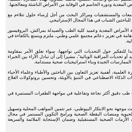
 المعدية ودوره الحاسم في الوقاية من الأمراض الناشئة ومعالجتها.
امعات والمستشفيات ومراكز البحث من أجل إرساء حلول تتلاءم مع
للباحثين الشباب في هذا المجال الإستراتيجي.
الأمراض المعدية وعميد كلية الطب والصيدلة بمراكش، البروفيسور
 هامة في تعزيز دعائم مجتمع علمي وطني، ملتزم ويتمتع بالكفاءة في
ية.
 للتفكير حول التحديات التي نواجهها، سواء تعلق الأمر بمقاومة
و تحديات المراقبة الوبائية"، مشيرا إلى أن تبادل الآراء بين الخبراء
 الممارسات الجيدة وبناء استراتيجيات صحية مستدامة.
علمية، أهمية تعزيز التعاون بين الباحثين والأطباء وعلماء الأحياء
 الذكاء الاصطناعي في التنبؤ بالأوبئة، وتحسين بروتوكولات العلاج
ء طب دقيق أكثر نجاعة وتفاعلية في مواجهة الطفرات المستمرة في
وجهة نحو الابتكار البيوطبي، عبر تثمين المواهب المحلية وتسهيل
الحيوية ومنصات اليقظة الصحية وبرامج التكوين المستمر في مجال
الأزمات الصحية المستقبلية وضمان الإستجابة الملائمة والسريعة