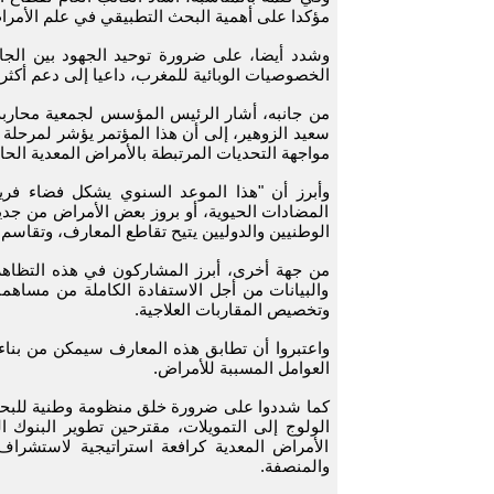
مؤكدا على أهمية البحث التطبيقي في علم الأمراض
وشدد أيضا، على ضرورة توحيد الجهود بين الج
الخصوصيات الوبائية للمغرب، داعيا إلى دعم أكثر 
من جانبه، أشار الرئيس المؤسس لجمعية محاربة 
سعيد الزوهير، إلى أن هذا المؤتمر يؤشر لمرحلة
مواجهة التحديات المرتبطة بالأمراض المعدية الحال
وأبرز أن "هذا الموعد السنوي يشكل فضاء فريدا
المضادات الحيوية، أو بروز بعض الأمراض من جديد أ
الوطنيين والدوليين يتيح تقاطع المعارف، وتقاسم
من جهة أخرى، أبرز المشاركون في هذه التظاهرة ال
والبيانات من أجل الاستفادة الكاملة من مساهمات
وتخصيص المقاربات العلاجية.
واعتبروا أن تطابق هذه المعارف سيمكن من بنا
العوامل المسببة للأمراض.
كما شددوا على ضرورة خلق منظومة وطنية للبحث م
الولوج إلى التمويلات، مقترحين تطوير البنوك 
الأمراض المعدية كرافعة استراتيجية لاستشراف 
والمنصفة.