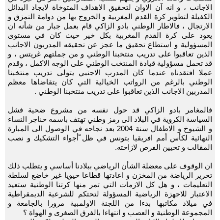
الاجانب ، و انه آن الاوان لتحقيق الاهداف المتوخاة لايجاد البدائل
الكفيلة لتطوير كرة القدم المغربية و الخروج بها من دوامة التمزق و
الارتجال ، فالاطار الوطني بادو الزاكي قام بعمل جبار من شأنه ان
يعود على كرة القدم المغربية بكل خير حيث كان في مستوى
المسؤولية و استطاع تحقيق ما عجز عن تحقيقه المدربون الاجانب
الذين تعاقبوا على تدريب منتخبنا الوطني و من جملتهم غريتس ، و
قد تحمل مسؤولية قيادة المنتخب الوطني على الوجه الاكمل ، وقدم
عملا افتقدناه عندما كان المدرب الاجنبي يتولى تدريب منتخبنا
الوطني بالرغم من الرواتب الخيالية التي كان يتقاضاها معظم
المدربين الاجانب الذين تعاقبوا على تدريب منتخبنا الوطني .
فالمغامر بادو الزاكي قد حول نفسه من مشروع ضحية فشل
السياسة الكروية في البلاد الى رمز وطني تهتف باسمه حناجر النساء
و الشيوخ و الاطفال سنة 2004 بعد نجاحه في الوصول الى المبارة
النهائية لكأس أمم افريقيا بتونس في ظل ّأجواء التشكيك و نصب
المقالب و تحيين الفرص لازاحته.
ان الوقوف على معضلة الشأن الرياضي ببلادنا أساسي و يتطلب ذلك
تحرير الرياضة من المخزن و اعادتها قطاعا حيويا غير خاضع لسلطة
التعليمات ، و هل كل الازمات التي تمر منها كرتنا الوطنية ستعيد
الاعتبار للاجهزة الرياضية المسؤولة لتحتكم للشرعية الديمقراطية
في ميلاد مكاتبها بدءا من اللجنة الاولمبية مرورا بالجامعة و
المجموعة الوطنية و العصب و انتهاءا بالفرق الصغرى و الهواة ؟