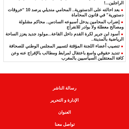
الراجلين...!
بعد احالته على الدستورية.. المحامي منديلي يرصد 10 “خروقات
دستورية” في قانون المحاماة
إضراب المحامين يدخل أسبوعه السادس.. محاكم مشلولة
ومصالح معطلة ولا بوادر للانفراج
أسود ابن جرير لكرة القدم داخل القاعة...مولود جديد يعزز الساحة
الرياضية بالمدينة..
تنصيب أعضاء اللجنة المؤقتة لتسيير المجلس الوطني للصحافة
تنديد حقوقي واسع باعتقال لمرابط ومطالب بالإفراج عنه وعن
كافة المعتقلين السياسيين بالمغرب
رسالة الناشر
الإدارة و التحرير
العنوان
تواصل معنا