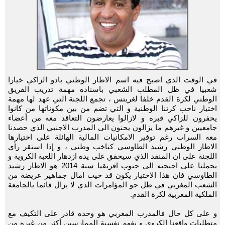
في الوقت الذي اصبح فيه اسم الاطار الوطني بادو الزاكي خيارا
شعبيا في ظل المطلب الشعبي باسناده مهمة تدريب الفريق
الوطني لكرة القدم خلفا لغريتس ، تجمع اللجنة التي عهد لها مهمة
اختيار ناخب كرتنا الوطنية و التي تضم من بين مكوناتها من كانوا
يحفرون للزاكي قبره و لازالوا يعارضون التعاقد معه من أعضاء
جامعيين و غيرهم ما يزالون يحنون الى المدرب الاجنبي الذي حصدنا
معه السراب رغم توفير الامكانيات المالية الهائلة على اختيارها
الاطار الوطني رشيد الطاوسي كناخب وطني ، و إذا استقر رأي
اللجنة على ان المنقد الذي سيحقق على يده ازدهار اللعبة الكروية و
يحملنا على اجنحته الى جنوب افريقيا سنة 2014 هو الاطار رشيد
الطاوسي فان هذا الاختيار يكون قد خيب امال جماهير عريضة من
الشعب المغربي في ظل جو المؤامرات الذي لا يزال قائما بالجامعة
الملكية المغربية لكرة القدم.
و على كل حال فالمدرب المغربي هو وحده قادر على التكيف مع
متطلبات واقعنا الكروي و يفهم نفسية الممارسين أكثر من غيره من