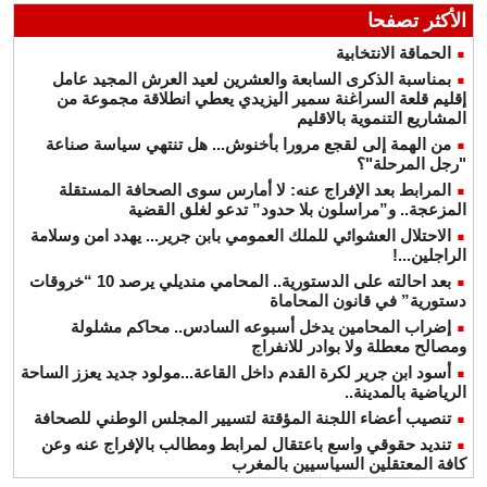
الأكثر تصفحا
الحماقة الانتخابية
بمناسبة الذكرى السابعة والعشرين لعيد العرش المجيد عامل
إقليم قلعة السراغنة سمير اليزيدي يعطي انطلاقة مجموعة من
المشاريع التنموية بالاقليم
من الهمة إلى لقجع مرورا بأخنوش... هل تنتهي سياسة صناعة
"رجل المرحلة"؟
المرابط بعد الإفراج عنه: لا أمارس سوى الصحافة المستقلة
المزعجة.. و”مراسلون بلا حدود” تدعو لغلق القضية
الاحتلال العشوائي للملك العمومي بابن جرير... يهدد امن وسلامة
الراجلين...!
بعد احالته على الدستورية.. المحامي منديلي يرصد 10 “خروقات
دستورية” في قانون المحاماة
إضراب المحامين يدخل أسبوعه السادس.. محاكم مشلولة
ومصالح معطلة ولا بوادر للانفراج
أسود ابن جرير لكرة القدم داخل القاعة...مولود جديد يعزز الساحة
الرياضية بالمدينة..
تنصيب أعضاء اللجنة المؤقتة لتسيير المجلس الوطني للصحافة
تنديد حقوقي واسع باعتقال لمرابط ومطالب بالإفراج عنه وعن
كافة المعتقلين السياسيين بالمغرب