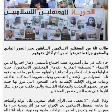
طالب ثلة من المعتقلين الإسلاميين السابقين بجبر الضرر المادي
والمعنوي جراء ما تعرضوا له من انتهاكاتل حقوقهم .
جاء ذلك في بيان أصدروه عقب اجتماع تأسيسي لإطار اختاروا له من
الأسماء “التنسيقية المغربية لقدماء المعتقلين الإسلامين”، حيث
تداولوا فيه غياب إدماجهم اجتماعيا وتأهيلهم صحيا من ما تسببت فيه
تلك السنوات من الإعتقال التعسفي وغياب شروط المحاكمة العادلة،
وغياب ظروف الإقامة الإنسانية داخل السجون التي مروا بها حيث
تعرض بعضهم للتعذيب وللمعاملة القاسية والتي خلفت من دون شك
آثارها على هذه الشريحة من المعتقلين.
وقال البيان، “لا يخفى على الرأي العام المغربي بكل ألوانه وأطيافه
ما يعانيه المعتقل الإسلامي بعد الإفراج عنه من آثار ومحنة جراء ما
مورس عليه وتعرض له من انتهاكات مادية ومعنوية طيلة اعتقاله