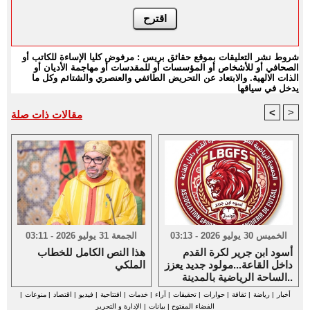
شروط نشر التعليقات بموقع حقائق بريس : مرفوض كليا الإساءة للكاتب أو
الصحافي أو للأشخاص أو المؤسسات أو للمقدسات أو مهاجمة الأديان أو
الذات الالهية. والابتعاد عن التحريض الطائفي والعنصري والشتائم وكل ما
يدخل في سياقها
<
>
مقالات ذات صلة
الخميس 30 يوليو 2026 - 03:13
الجمعة 31 يوليو 2026 - 03:11
أسود ابن جرير لكرة القدم
هذا النص الكامل للخطاب
داخل القاعة...مولود جديد يعزز
الملكي
الساحة الرياضية بالمدينة..
أخبار
|
رياضة
|
ثقافة
|
حوارات
|
تحقيقات
|
آراء
|
خدمات
|
افتتاحية
|
فيديو
|
اقتصاد
|
منوعات
|
الفضاء المفتوح
|
بيانات
|
الإدارة و التحرير