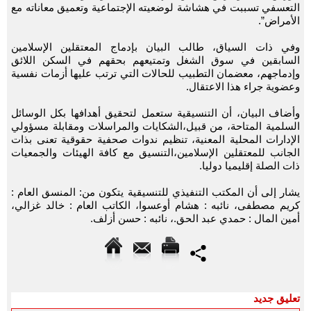
التعسفي تسببت في هشاشة لوضعيته الإجتماعية وتعميق معاناته مع
الأمراض”.
وفي ذات السياق، طالب البيان بإدماج المعتقلين الإسلامين
السابقين في سوق الشغل وتمتيعهم بحقهم في السكن اللائق
وإدماجهم، معضمان التطبيب للحالات التي ترتب عليها أزمات نفسية
وعضوية جراء هذا الاعتقال.
وأضاف البيان، أن التنسيقية ستعمل لتحقيق أهدافها بكل الوسائل
السلمية المتاحة، من قبيل،الشكايات والمراسلات ومقابلة مسؤولي
الإدارات المحلية المعنية، تنظيم ندوات صحفية حقوقية تعنى بذات
الجانب للمعتقلين الإسلامين،التنسيق مع كافة الهيئات والجمعيات
ذات الصلة إقليميا دوليا.
يشار إلى أن المكتب التنفيذي للتنسيقية يتكون من: المنسق العام :
كريم مصطفى، نائبه : هشام أوعسوا، الكاتب العام : خالد غزالي،
أمين المال : حمدي عبد الحق.، نائبه : حسن أزلف.
تعليق جديد