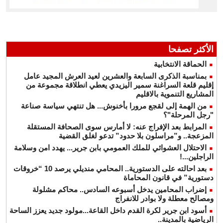
الأكثر تصفحا
الحماقة الانتخابية
بمناسبة الذكرى السابعة والعشرين لعيد العرش المجيد عامل
إقليم قلعة السراغنة سمير اليزيدي يعطي انطلاقة مجموعة من
المشاريع التنموية بالاقليم
من الهمة إلى لقجع مرورا بأخنوش... هل تنتهي سياسة صناعة
"رجل المرحلة"؟
المرابط بعد الإفراج عنه: لا أمارس سوى الصحافة المستقلة
المزعجة.. و”مراسلون بلا حدود” تدعو لغلق القضية
الاحتلال العشوائي للملك العمومي بابن جرير... يهدد امن وسلامة
الراجلين...!
بعد احالته على الدستورية.. المحامي منديلي يرصد 10 “خروقات
دستورية” في قانون المحاماة
إضراب المحامين يدخل أسبوعه السادس.. محاكم مشلولة
ومصالح معطلة ولا بوادر للانفراج
أسود ابن جرير لكرة القدم داخل القاعة...مولود جديد يعزز الساحة
الرياضية بالمدينة..