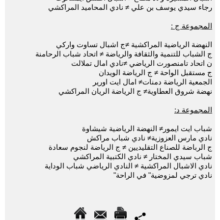
رجاء سيدي يوسف بن علي ≠ نادي المحاميد المراكشي
المجموعة ج :
النهضة الرياضية المراكشية ≠ج اشبال تساوت واركي
ج الشباب للتنمية والثقافة والرياضة ≠ اتحاد شباب الرحامنة
ن اتحاد تامنصورت الرياضي ≠نادي امال تملالت
ج مستقبل الواحة ≠ ج الرياضة الويدان
الجمعية الرياضة دمنات≠ امال ايت اورير
نهضة شروق العطاوية≠ ج الرياضة الريان المراكشي
المجموعة د:
شباب ايت ايمور≠ النهضة الرياضية شيشاوة
نادي مارس العزوزية≠ نادي شباب مراكش
ج الرباضة للصناع التقليديين ≠ ج الرياضة لنجوم سعادة
شباب سيدي المختار ≠ نادي الكتبية المراكشي
نادي الاشبال المراكشية ≠ النادي الرياضي شباب الوداية
نادي ترجي لمزوضية" في الراحة"