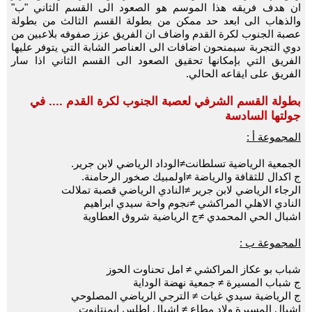
ان هدف فريقه هذا الموسم هو الصعود الى القسم الثاني "ب"
والذهاب الى ابعد حد ممكن من بطولة القسم الثالث من بطولة
عصبة الجنوب لكرة القدم واضاف ان الفريق عزز صفوفه بلاعبين من
دوي التجربة سيمنحون اضافات الى العناصر الشابة التي يتوفر عليها
الفريق التي بإمكانها تحقيق الصعود الى القسم الثاني اذا سار
الفريق على ايقاعه الحالي.
بطولة القسم الشرفي لعصبة الجنوب لكرة القدم .... في
جولتها السادسة
المجموعة أ :
الجمعية الرياضية تسلطانت≠الوداد الرياضي لابن جرير.
ج اكدال للثقافة والرياضة ≠اولمبيك صخور الرحامنة.
الرجاء الرياضي لابن جرير ≠النادي الرياضي قصبة تملالت
النادي الاهلي المراكشي ≠نجوم واحة سيدي ابراهيم
اشبال الحي المحمدي ≠ج الرياضية شروق العطاوية
المجموعة ب :
شباب بو عكاز المراكشي ≠ امل تحناوت الحوز
ج شباب المسيرة ≠ جمعية نهضة الوداية
ج الرياضية سيدي غيات ≠ الترجي الرياضي المصلوحي
اشبال المسيرة ولاد مطاع ≠ اشبال اطلس ايمنتانوت