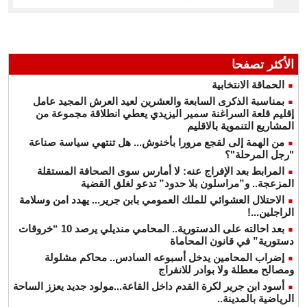
الأكثر تصفحا
الحماقة الانتخابية
بمناسبة الذكرى السابعة والعشرين لعيد العرش المجيد عامل
إقليم قلعة السراغنة سمير اليزيدي يعطي انطلاقة مجموعة من
المشاريع التنموية بالاقليم
من الهمة إلى لقجع مرورا بأخنوش... هل تنتهي سياسة صناعة
"رجل المرحلة"؟
المرابط بعد الإفراج عنه: لا أمارس سوى الصحافة المستقلة
المزعجة.. و”مراسلون بلا حدود” تدعو لغلق القضية
الاحتلال العشوائي للملك العمومي بابن جرير... يهدد امن وسلامة
الراجلين...!
بعد احالته على الدستورية.. المحامي منديلي يرصد 10 “خروقات
دستورية” في قانون المحاماة
إضراب المحامين يدخل أسبوعه السادس.. محاكم مشلولة
ومصالح معطلة ولا بوادر للانفراج
أسود ابن جرير لكرة القدم داخل القاعة...مولود جديد يعزز الساحة
الرياضية بالمدينة..