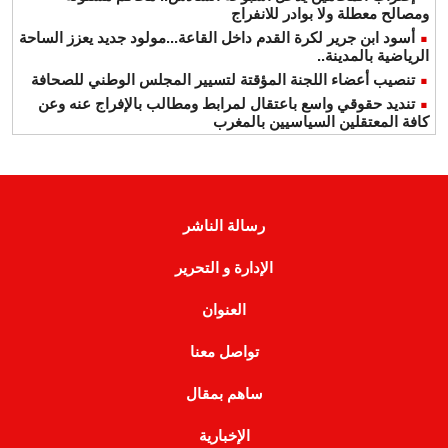
ومصالح معطلة ولا بوادر للانفراج
أسود ابن جرير لكرة القدم داخل القاعة...مولود جديد يعزز الساحة
الرياضية بالمدينة..
تنصيب أعضاء اللجنة المؤقتة لتسيير المجلس الوطني للصحافة
تنديد حقوقي واسع باعتقال لمرابط ومطالب بالإفراج عنه وعن
كافة المعتقلين السياسيين بالمغرب
رسالة الناشر
الإدارة و التحرير
العنوان
تواصل معنا
ساهم بمقال
الإخبارية