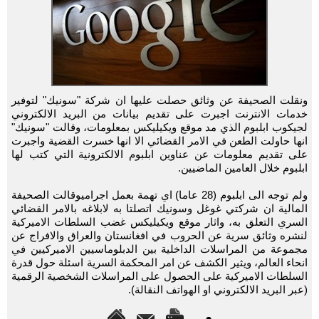
ونقلت الصحيفة عن وثائق حصلت عليها ان شركة "سونيك" لتوفير
خدمات الانترنت اجبرت على تقديم بيانات من البريد الالكتروني
لجيكوب ابلبوم الذي مد موقع ويكيليكس بمعلومات، وقالت "سونيك"
انها حاولت الطعن في الامر القضائي الا انها خسرت القضية واجبرت
على تقديم معلومات عن عناوين ابلبوم الالكترونية التي كتب لها
ابلبوم خلال العامين الماضيين.
ولم توجه الى ابلبوم (28 عاما) اي تهمة بعمل اجراميوقالت الصحيفة
المالية ان شركتي غوغل وسونيك اتصلتا به لابلاغه بالامر القضائي
السري التعلق به، واثار موقع ويكيليكس غضب السلطات الاميركية
لنشره وثائق سرية عن الحروب في افغانستان والعراق والافراج عن
مجموعة من المراسلات الداخلية بين الدبلوماسيين الاميركيين في
انحاء العالم، ويثير الكشف عن امر المحكمة السرية اسئلة حول قدرة
السلطات الاميركية على الحصول على المراسلات الشخصية الرقمية
(عبر البريد الالكتروني او الهواتف النقالة).