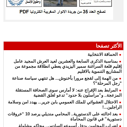
الأكثر تصفحا
الحماقة الانتخابية
بمناسبة الذكرى السابعة والعشرين لعيد العرش المجيد عامل
إقليم قلعة السراغنة سمير اليزيدي يعطي انطلاقة مجموعة من
المشاريع التنموية بالاقليم
من الهمة إلى لقجع مرورا بأخنوش... هل تنتهي سياسة صناعة
"رجل المرحلة"؟
المرابط بعد الإفراج عنه: لا أمارس سوى الصحافة المستقلة
المزعجة.. و”مراسلون بلا حدود” تدعو لغلق القضية
الاحتلال العشوائي للملك العمومي بابن جرير... يهدد امن وسلامة
الراجلين...!
بعد احالته على الدستورية.. المحامي منديلي يرصد 10 “خروقات
دستورية” في قانون المحاماة
إضراب المحامين يدخل أسبوعه السادس.. محاكم مشلولة