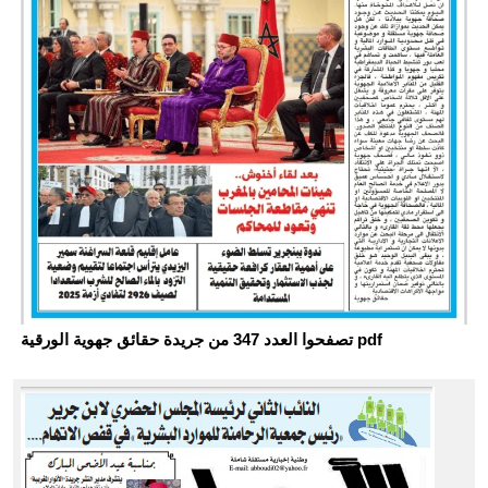
تصفحوا العدد 347 من جريدة حقائق جهوية الورقية pdf