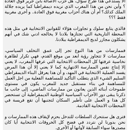
ألا يستدعي هذا طرح سؤال، هل حزب الأصالة بابن جرير فوق العادة
؟ وأين نحن من هذا المغرب الذي نريده ديمقراطيا كما يريده جلالة
الملك كذلك؟ أم أن هناك أحزاب مغربية فوق العادة.. و أخرى مغربية
فقط ؟؟؟
فالذي يتابع سلوك و تجاوزات هؤلاء للقوانين الانتخابية في مثل هذه
المحطة التاريخية التي تجتازها بلادنا لا يخالجه ادني شك في أنهم
يشكلون مجازر لدبج الديمقراطية ببلادنا.
فممارسات من هذا النوع تجر إلى عمق التخلف السياسي،
ممارسات لا تتجاوز رؤية ابعد من موقع القدم، فهي تكرار لظاهرة
نخاسية عرفتها كل المحطات الانتخابية التي عرفها المغرب، لا يعني
إلا إنتاج نفس الممارسة الانتهازية كما لا يعني إلا أن هذا المرض
يفسد العملية الانتخابية في المهد، و أن هذا يعرقل البناء الديمقراطي
السليم الشيء الذي يتطلب التأكيد للمساهمة الفعلية من اجل العمل
للمساهمة في بناء مستقبل جديد للمغرب يكون في مستوى
طموحات أبنائه الذين يعانون من ممارسات الماضي، إلى جانب ما
ذكرنا يبقى دور الأحزاب السياسية الوطنية الديمقراطية أن تستحضر
كل هذا و العمل على تأطير السكان لتجنبها أن تقع فريسة في
المحطات الانتخابية القادمة.
فترى هل ستتحرك السلطات للتدخل بحزم لإيقاف هذه الممارسات و
نحن بدورنا لن نتردد في فضح كل الخروقات الانتخابية أيا كان
مصدرها سواء السابقة لأوانها أو الأخرى.