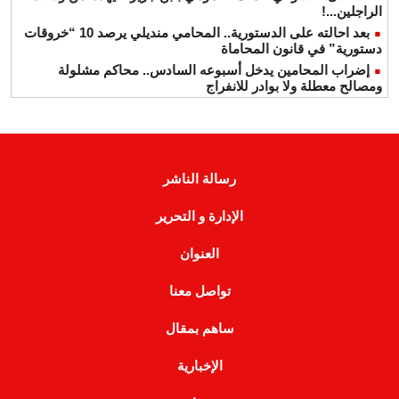
الراجلين...!
بعد احالته على الدستورية.. المحامي منديلي يرصد 10 “خروقات
دستورية” في قانون المحاماة
إضراب المحامين يدخل أسبوعه السادس.. محاكم مشلولة
ومصالح معطلة ولا بوادر للانفراج
رسالة الناشر
الإدارة و التحرير
العنوان
تواصل معنا
ساهم بمقال
الإخبارية