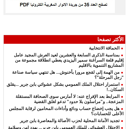
الأكثر تصفحا
الحماقة الانتخابية
بمناسبة الذكرى السابعة والعشرين لعيد العرش المجيد عامل
إقليم قلعة السراغنة سمير اليزيدي يعطي انطلاقة مجموعة من
المشاريع التنموية بالاقليم
من الهمة إلى لقجع مرورا بأخنوش... هل تنتهي سياسة صناعة
"رجل المرحلة"؟
استمرار احتلال الملك العمومي بشكل عشوائي بابن جرير ...يقلق
السكان..!
المرابط بعد الإفراج عنه: لا أمارس سوى الصحافة المستقلة
المزعجة.. و”مراسلون بلا حدود” تدعو لغلق القضية
هل يجب إخضاع حساب ودائع وأداءات المحامين لرقابة المجلس
الأعلى للحسابات؟
تجديد الأمانة المحلية لحزب الأصالة والمعاصرة بابن جرير
الاحتلال العشوائي للملك العمومي بابن جرير... يهدد امن وسلامة