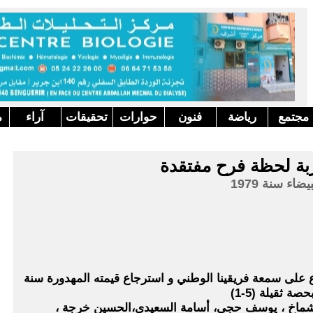
مجتمع
رياضة
فنون
حوارات
تحقيقات
آراء
م
ربة لحظة فرح مفتقدة
اء سنة 1979
ع على سمعة فريقينا الوطني و استرجاع قيمته المهدورة سنة
 الشماخ ، يوسف حجي، أسامة السعيدي،الحسين خرجة ،