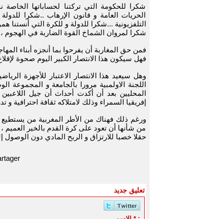
شكرا للحكومة التي تركتنا لحساباتها الخاصة
الحريات العامة و قانون الإرهاب ..شكرا للدولة
التلفزيونية ...شكرا للدولة و للكرة التي أنستنا 
شكرا لمروان الشماخ القوة الضاربة في الهجوم ، يج
فمن حق المغاربة أن يفرحوا بما أنجزه أبناء المه
فهل سيكون هذا الانتصار الكبير اليوم صحوة لإقل
وهل سيعيد هذا الانتصار الاعتبار للأجهزة الرياض
اللجنة الاولمبية مرورا بالجامعة و المجموعة الو
المحليين بعد أن أكدت أحداث أن جيل اللاعبين 
إفريقيا السمراء وذلك لامتلاكه ثقافة احترافية و تد
ورغم ذلك فهناك من الأطر المغربية من يستطيع 
من شأنها أن تعود على كرة القدم بالخير العميم ،
حقلا خصبا للارتزاق و الربح المادي دون الوصول إ
rtager
تعليق جديد
الاسم * :