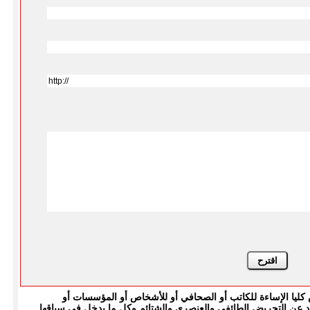
يا الإساءة للكاتب أو الصحافي أو للأشخاص أو المؤسسات أو
بتعاد عن التحريض الطائفي والعنصري والشتائم وكل ما يدخل في سياقها