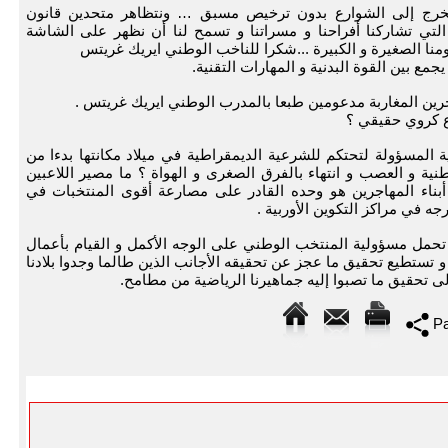
 نخرج إلى الشوارع بدون ترخيص مسبق … ونتظاهر متحدين قانون
 التي تشاركنا أفراحنا و مسراتنا و تسمح لنا أن نظهر على الشاشة
همومنا الصغيرة و الكبيرة ...شكرا للناخب الوطني ايريك غريتس
مع بين القوة البدنية و المهارات التقنية.
اجرين المغاربة مدعومين طبعا بالمدرب الوطني ايريك غريتس .
اع كروي حقيقي ؟
ية المسؤولة لتحتكم للشرعية الديمقراطية في ميلاد مكانتها بدءا من
طنية و العصب و انتهاء بالفرق الصغرى و الهواة ؟ ما مصير اللاعبين
أبناء المهاجرين هو وحده القادر على مصارعة أقوى المنتخبات في
رجه في مراكز التكوين الأوربية .
تحمل مسؤولية المنتخب الوطني على الوجه الأكمل و القيام بأعمال
 و تستطيع تحقيق ما عجز عن تحقيقه الأجانب الذين طالما وجدوا بلادنا
لى تحقيق ما تصبوا إليه جماهيرنا الرياضية من مطامح.
Pa