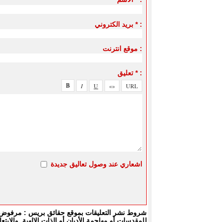
بريد الكتروني * :
موقع انترنت :
تعليق * :
اشعاري عند وصول تعاليق جديدة
شروط نشر التعليقات بموقع حقائق بريس : مرفوض كل
للمقدسات أو مهاجمة الأديان أو الذات الالهية. والا