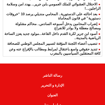
الاحتلال العشوائي للملك العمومي بابن جرير... يهدد امن وسلامة
الراجلين...!
بعد احالته على الدستورية.. المحامي منديلي يرصد 10 “خروقات
دستورية” في قانون المحاماة
إضراب المحامين يدخل أسبوعه السادس.. محاكم مشلولة
ومصالح معطلة ولا بوادر للانفراج
أسود ابن جرير لكرة القدم داخل القاعة...مولود جديد يعزز الساحة
الرياضية بالمدينة..
تنصيب أعضاء اللجنة المؤقتة لتسيير المجلس الوطني للصحافة
تنديد حقوقي واسع باعتقال لمرابط ومطالب بالإفراج عنه وعن
كافة المعتقلين السياسيين بالمغرب
رسالة الناشر
الإدارة و التحرير
العنوان
تواصل معنا