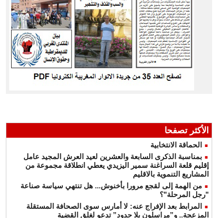
الأكثر تصفحا
الحماقة الانتخابية
بمناسبة الذكرى السابعة والعشرين لعيد العرش المجيد عامل
إقليم قلعة السراغنة سمير اليزيدي يعطي انطلاقة مجموعة من
المشاريع التنموية بالاقليم
من الهمة إلى لقجع مرورا بأخنوش... هل تنتهي سياسة صناعة
"رجل المرحلة"؟
المرابط بعد الإفراج عنه: لا أمارس سوى الصحافة المستقلة
المزعجة.. و”مراسلون بلا حدود” تدعو لغلق القضية