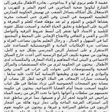
عقيمة لا طعم تربوي لها و لا بيداغوجي ، يغادره الاطفال مكرهين إلى
الشارع ليكونوا ضحية المتاجرين في لحوم البشر و للتهريب و
الاستغلال بكل أشكاله.يتساءل الشعب عن تهميش الحكومة للمدارس
التعليمية العمومية في المدن وفي القرى حتى أصبحت مخربة
يغشاها البؤس و الشؤم و لم تعد مؤهلة فضاء للعلم و المعرفة و
التربية على المواطنة و تخليق الحياة العامة. و أصبحت تشكل عقوبة
للتلميذ و الاستاذ لأنها تفتقر إلى أبسط شروط الترفيه والتواصل
الأدبي و الفني و الثقافي والانفتاح الإيجابي على المحيط و المجتمع.
كما في السهول و الجبال ، و رجال التعليم يعانون مصاعب العزلة و
مصاعب ندرة الإمكانيات المادية و اللوجيستيكية المساعدة على
الاستقرار و على استثمار الزمن المدرسي بشكل جيد و كامل،
ويعانون من صعوبة تكييف البرامج الرسمية التي أعدت خارج السياق
الاجتماعي و البيئي لبناء المفاهيم و إغناء المعارف والمكتسبات لدى
الأطفال . يبحثون عن الحكومة لترى من حالة المستشفيات والمراكز
الصحية والمستوصفات التي تحولت إلى خراب في المدن وفي
والبوادي و لم تعد تؤدي وظيفتها الإنسانية كما كانت عليه سابقا ،
وأصبحت سيارات الإسعاف هي الملاذ الوحيد لنقل كل مصاب أو
مصابة نحو المصحات الخصوصية التي تزداد نشاطا في ظل غياب
حكومة أصبحت شبحا أمام القضايا الاجتماعية، يبحثون عن حكومة
تحميمهم من سلطات و أعوانها باعوا ما تحت الأرض من رصيد المياه
بتراخيص غير قانونية لحفر آبار أو و تعميقها، مما عرض مناطق عدة
إلى استنزاف الفرشة الماءية وإلى دمار ثروة هائلة من أشجار
الزيتون في مناطق السراغنة و غيرها، و يبحثون عن حكومة تقوم
بتحرير الملك العمومي من قبضة التجار وأرباب المقاهي والباعة