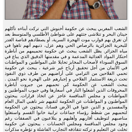
الشعب المغربي يبحث عن حكومة أخنوش التي تركت أبناءه تأكلهم
حيتان البحر و تتلاشى جثثهم على شواطئ الأطلسي والمتوسط بعد
أن تغرق بهم قوارب موت الهجرة السرية، أو يصطادهم قناصة الغدر
للبحرية الجزائرية بالرصاص الحي وهم عزل، ذنبهم أنهم تاهوا في
مياه الجزائر. يظل الشعب يبحث عن حكومة تحميمهم من أباطرة
احتكار المواد الغذائية المدعمة و في مقدمتها الدقيق الذي يباع في
السوق السوداء لأصحاب المخابز تحايلا على المواطنين و المواطنات
في الأثمان من أجل تحقيق أرباح غير شرعية ، يبحث عن حكومة
تحمي الفلاحين من الترامي على أراضيهم من طرف ذوي النفوذ
تحت ذريعة الاستثمار الفلاحي و إجبارهم على الهجرة نحو المدن .
يبحث الشعب عن الحكومة كي تحميهم من جبروت أباطرة
المحروقات الذين أشعلوا النار في أسعارها وفي جيوب المواطنين و
المواطنات و مجلس المنافسة عاجز عن اتخاذ قرارات. يبحثون
المواطنون و المواطنات عن الحكومة لتقيهم شر ناهبي المال العام
والمفسدين و الذين عتوا في الأرض فسادا، يبحثون عن الحكومة
لتحميهم من شطط رؤساء جماعات ترابية خانوا القسم واستغلوا
مناصبهم لتوظيف أقاربهم وأهليهم و يتلاعبون في الصفقات رغم
وجود مجلس المنافسة ومجلس الحسابات ، يبحثون عن حكومة
تخلت عن التعليم و تركته تتقاذفه التجارب الفاشلة و تؤطره مذكرات