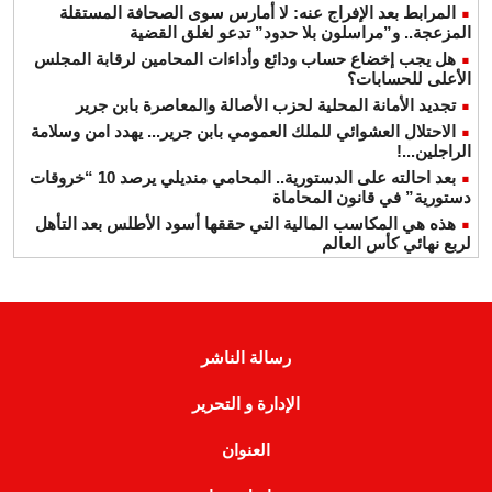
المرابط بعد الإفراج عنه: لا أمارس سوى الصحافة المستقلة
المزعجة.. و”مراسلون بلا حدود” تدعو لغلق القضية
هل يجب إخضاع حساب ودائع وأداءات المحامين لرقابة المجلس
الأعلى للحسابات؟
تجديد الأمانة المحلية لحزب الأصالة والمعاصرة بابن جرير
الاحتلال العشوائي للملك العمومي بابن جرير... يهدد امن وسلامة
الراجلين...!
بعد احالته على الدستورية.. المحامي منديلي يرصد 10 “خروقات
دستورية” في قانون المحاماة
هذه هي المكاسب المالية التي حققها أسود الأطلس بعد التأهل
لربع نهائي كأس العالم
رسالة الناشر
الإدارة و التحرير
العنوان