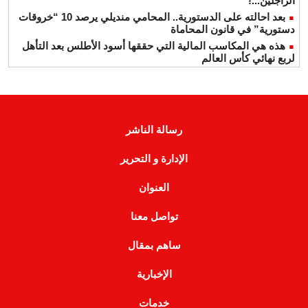
الراجلين...!
بعد احالته على الدستورية.. المحامي منديلي يرصد 10 “خروقات
دستورية” في قانون المحاماة
هذه هي المكاسب المالية التي حققها أسود الأطلس بعد التأهل
لربع نهائي كأس العالم
رسالة الناشر
الإدارة و التحرير
العنوان
تواصل معنا
ساهم بمقال
الإخبارية
خدمات