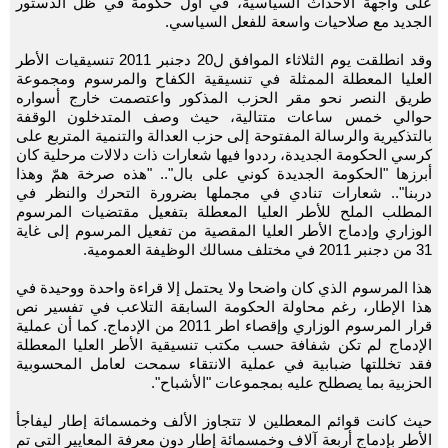
على واجهة الأحداث السياسية، في أول حكومة في ظل الدستور
الجديد مع صلاحيات واسعة للفعل السياسي.
وقد انطلقت يوم الثلاثاء الموافق ل20 دجنبر 2011 تنسيقيات الأطر
العليا المعطلة الممثلة في تنسيقية الكفاح والمرسوم ومجموعة
طريق النصر نحو مقر الحزب المذكور واعتصمت خارج أسواره
حوالي خمس ساعات متتالية، حيث وصف المتدخلون الوقفة
بالتذكيرية والرسالة المفتوحة إلى حزب العدالة والتنمية المتربع على
كرسي الحكومة الجديدة، رددوا فيها شعارات ذات دلالات مرحلية كان
أبرزها "الحكومة الجديدة كوني على بال".. "هذه صرخة همّ وهذا
دربنا".. شعارات تنادي في مجملها بضرورة التحرك والنظر في
المطلب الملح للأطر العليا المعطلة بتفعيل مقتضيات المرسوم
الوزاري وإدماج الأطر العليا المقصية من تفعيل المرسوم إلى غاية
31 من دجنبر 2011 في مختلف مسالك الوظيفة العمومية.
هذا المرسوم الذي كان واضحا ولا يحتمل إلا قراءة واحدة ووحيدة في
هذا الإطار، رغم محاولة الحكومة السابقة التلاعب في تفسير نص
قرار المرسوم الوزاري وإقصاء اطر 2011 من الإدماج. كما أن عملية
الإدماج لم تكن شفافة حسب مكتب تنسيقية الأطر العليا المعطلة
فقد تخللتها ضبابية في عملية الانتقاء سمحت لعامل المحسوبية
الحزبية بما يصطلح عليه بمجموعات "الأشباح".
حيث كانت قوائم المعطلين لا تتجاوز الألف وخمسمائة إطار ليفاجأ
الأطر بإدماج أربعة آلاف وخمسمائة إطار دون معرفة المعايير التي تم