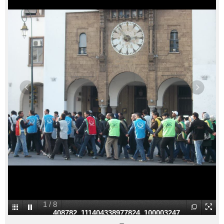
1
/
8
408782_111404338977824_100003247
742271_50168_757854658_n