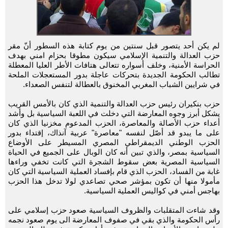
لم يكن أحد يتصور قبل سنتين من يوم كتابة هذه السطور أنّ مقر
حزب العدالة والتنمية الإسلامي سيكون مطوقا بحزام امني بهدف
الحراسة الأمنية، وخلف أسواره تتعالى هتافات الأطر العليا المعطلة
تطالب الحكومة الجديدة بتحركات عاجلة بدور المستعجلات الملحة
في شرايين الشباب المغربي المخنوق بالعطالة لتنفس الصعداء.
حزب بنكيران رئيس حزب العدالة والتنمية الذي كان بالأمس القريب
يشكل أبرز وجوه المعارضة التي دخلت في اللعبة السياسية بل وأشد
أعداء حزب الأصالة والمعاصرة، الحزب المدعوم مخزنيا الذي كان
على ما يبدو قد أصّل لنفسه "معاصرة" عربية آنذاك، إقتداء بدور
الحزب الوطني الديمقراطي المصري المسيطر على الأوضاع
السياسية بمصر، والذي تبين أنه كان الوبال على الجميع في الحياة
السياسية المصرية بعض سقوط الشجرة التي كانت تخفي وراءها
غابة من الفساد، الحزب الذي قام بإفساد العملية السياسية التي كان
مأمولا منها أن تكون بمؤشر صحي تصاعدي لولا تدخل هذا الحزب
بهاجس أمني في كواليس العملية السياسية.
وقد شاءت المتقلبات والظروف السياسية صعود حزب إسلامي على
رأس الحكومة والذي بقي في صفوف المعارضة الى يوم صعود نجمه