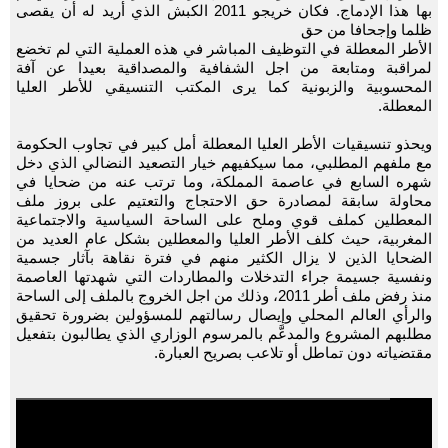
بها هذا الإدماج. فكان خريجو 2011 الكبش الذي أريد له أن يقصى
ظلما وإجحافا من حق
الأطر المعطلة في التوظيف المباشر في هذه العملية التي لم تخضع
لمراقبة ومتابعة من اجل الشفافية والمصداقية بعيدا عن آفة
المحسوبية والزبونية كما يرى المكتب التنسيقي للأطر العليا
المعطلة.
ويحذو تنسيقيات الأطر العليا المعطلة أمل كبير في تجاوب الحكومة
مع ملفهم المطلبي، مما سيكفيهم خيار التصعيد النضالي الذي دخل
شهره السابع في عاصمة المملكة، وما ترتب عنه من ضحايا في
محاولة سابقة لمصادرة حق الاحتجاج والتعتيم على بروز ملف
المعطلين كملف قوي وملح على الساحة السياسية والاجتماعية
المغربية، حيث كلف الأطر العليا والمعطلين بشكل عام العديد من
الضحايا الذين لا يزال الكثير منهم في فترة نقاهة بآثار جسمية
ونفسية جسيمة جراء التدخلات والمطاردات التي شهدتها العاصمة
منذ رفض ملف أطر 2011، وذلك من اجل الخروج بالملف إلى الساحة
والرأي العالم المحلي وإيصال رسالتهم للمسؤولين بضرورة تحقيق
مطلبهم المشروع والمدعَّم بالمرسوم الوزاري الذي يطالبون بتفعيل
مقتضياته دون تماطل أو تلاعب بصريح العبارة.