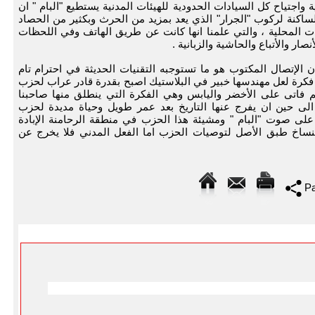
 واجتياح كل السيادات الحدودية للهيئات المدنية يستطيع "البام " ان
كنة لركوب "الجرار" الذي يعد بمزيد من الحرث وبكثير من الحصاد
يات المحلية ، والتي علمنا انها كانت عن طريق الهاتف وفي اللحظات
صار والأتباع والحاشية والزبانية .
الإتصال المكتوب هو ما تستوجبه التقنيات الحديثة في احترام تام
ن فكرة لعل مهندسها خبير في البلاستيك اصبح بقدرة قادر عراب لحزب
 فاتى على الأخضر واليابس وهي الفكرة التي ينطلق منها صاحبنا
الى حين ان يفرج عنها التاريخ بعد عمر طويل وحياة مديدة لحزب
على صوت "البام " ومشيئة هذا الحزب في منطقة الرحامنة الإبادة
تنساخ طبق الأصل لتوصيات الحزب اما الفعل المدني فلا يخرج عن
Pa