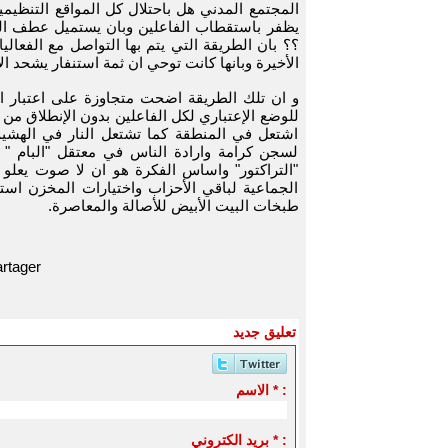
المجتمع المدني هل باحتلال كل المواقع التنظيمية
يظفر باستقطاب الفاعلين وبان يستميل عطف السا
؟؟ بان الطريقة التي يتم بها التواصل مع الفعال
الأخيرة وبانها كانت توحي ان ثمة استنفار يشحد الأن
و ان تلك الطريقة اضحت متجاوزة على اعتبار ان 
للوضع الإعتباري لكل الفاعلين بدون الإنطلاق م
اشتعل في المنطقة كما تشتعل النار في الهشيم
لسجن كرامة وارادة الناس في معتقل "البام " 
"التراكتور" واساس الفكرة هو ان لا صوت يعلو 
الجماعية لباقي الأحزاب واختيارات المخزن اس
طبخات البيت الأبيض للأصالة والمعاصرة.
rtager
تعليق جديد
الاسم * :
بريد الكتروني * :