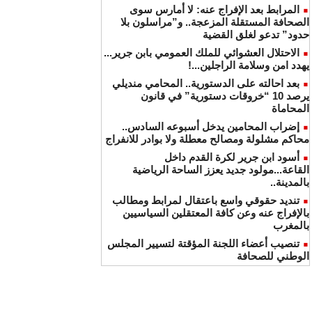
المرابط بعد الإفراج عنه: لا أمارس سوى
الصحافة المستقلة المزعجة.. و”مراسلون بلا
حدود” تدعو لغلق القضية
الاحتلال العشوائي للملك العمومي بابن جرير...
يهدد امن وسلامة الراجلين...!
بعد احالته على الدستورية.. المحامي منديلي
يرصد 10 “خروقات دستورية” في قانون
المحاماة
إضراب المحامين يدخل أسبوعه السادس..
محاكم مشلولة ومصالح معطلة ولا بوادر للانفراج
أسود ابن جرير لكرة القدم داخل
القاعة...مولود جديد يعزز الساحة الرياضية
بالمدينة..
تنديد حقوقي واسع باعتقال لمرابط ومطالب
بالإفراج عنه وعن كافة المعتقلين السياسيين
بالمغرب
تنصيب أعضاء اللجنة المؤقتة لتسيير المجلس
الوطني للصحافة