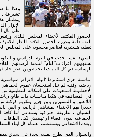
وهذا ما حص
تشيرعلى ان
ينظمان هذ
الإنزال ال
على بال اذ
الحضور المكثف لأعضاء المجلس البلدي ورئيس 
المستدامة وعززه الحضور اللافت للنظر لتلاميذ م
تغطية هستيرية لعناصر محسوبة على المجلس الح
الشيء نفسه حدث في اليوم الدراسي و التكوين
تستهويهم اغراءات"البام" لتنمية ارصدتهم الفل
الهشاشة في كل البنيات التحتية ومن نقص حاد في 
مناسبة اخرى استثمرها "البام" لاغراض سياسوية
رياضية وفنية لم تنل استحسان عموم الجماهير عل
الاخطبوط استحوذت على اشكاله التنظيمية من ال
في المساهمة في هكذا مناسبات ذات طابع رياضي
اللاعبين و المسيرين بابن جرير وتكريم كوكبة م
جديرا بهم الاختفاء بمشاهير الرياضة و الفن با
النسيان ، بطريقة احترافية يستدعى لها كافة ال
الجماعية بدون اقصاء او تهميش لكل الطاقات ال
وبعده الاشعاعي ويستقطب اهتمام كل ابناء المنط
والسؤال الذي يطرح نفسه بحدة في سياق هذه الزو