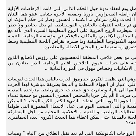
ل يوم انعقاد ندوة حول الحكم الذاتي التي كانت الإرهاصات الأولية
 رابطة الصحراويين باوربا وجمعية الأخوة بشايب عينو هما اللتان
ا الحدث ولكن سرعان ما انكشف المستور وصار في حكم المؤكد ان
ذي تم بقاعة الندوات بالحاضرة الفوسفاطية لم يجل بخاطر ولا خطر
 سيطرت الروح الحزبية على الروح التنظيمية الشيء الذي تأكد مع
المجلس الإقليمي والمكلف بالإعلام في مؤسسة الرحامنة للتنمية
عهد التكنولوجيا التطبيقية وما فسره انقراض اللجنة التنظيمية وسط
ضري ومنسقية الفرع المحلي للأصالة والمعاصرة.
ي مع بعض فلاحي المنطقة المحسوبين على رؤوس الاصابع اللذين
احية على حساب عموم الفلاحين باقليم الرحامنة الذين يعانون من
الامكانيات وخصاص مهول في الموارد المائية ...
 وهي التي نظمت لتكريم احد رموز الحزب بالباس هذا الحدث لبوسات
ى اعتبار ان الجهاة المنظمة و التابعة بطريقة مباشرة لهذا الحزب
فها الى يائها، وصادرت حق جمعيات اخرى رياضية متواجدة بالمدينة
 صرف !! الم يكن حريا بالمجلس الحضري التنسيق مع جمعية قدماء
ن النجوم الكروية التي اعطت الشيء الكثير للكرة المحلية؟ الم يكن
لمدينة و التي اصبحت اليوم في عداد الاسماء المغمورة التي طواها
فعاليات الرياضية و الفنية و الاعلامية المحلية من اجل المشاركة
حية بالمدينة حتى يمكن اعطاء هذا الحدث الكروي بعده الجماهيري
قة؟؟
اجات الكاتوليكية التي لم تعد تقبل الطلاق بين "البام " وهيئات