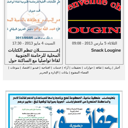
الثلاثاء 5 مارس 2013 - 09:08
السبت 4 مايو 2013 - 17:30
Snack Lougine
إعـــــــــــــــلان تنظم الكتابات
المحلية للرحامنة الجنوبية
لقاءا تواصليا مع الساكنة حول
موضوع :الوعي السياسي و
أخبار
|
رياضة
|
ثقافة
|
حوارات
|
تحقيقات
|
آراء
|
خدمات
|
افتتاحية
|
فيديو
|
اقتصاد
|
منوعات
|
علاقته بالتنمية المحلية
الفضاء المفتوح
|
بيانات
|
الإدارة و التحرير