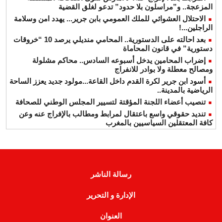
المزعجة.. و”مراسلون بلا حدود” تدعو لغلق القضية
الاحتلال العشوائي للملك العمومي بابن جرير... يهدد امن وسلامة
الراجلين...!
بعد احالته على الدستورية.. المحامي منديلي يرصد 10 “خروقات
دستورية” في قانون المحاماة
إضراب المحامين يدخل أسبوعه السادس.. محاكم مشلولة
ومصالح معطلة ولا بوادر للانفراج
أسود ابن جرير لكرة القدم داخل القاعة...مولود جديد يعزز الساحة
الرياضية بالمدينة..
تنصيب أعضاء اللجنة المؤقتة لتسيير المجلس الوطني للصحافة
تنديد حقوقي واسع باعتقال لمرابط ومطالب بالإفراج عنه وعن
كافة المعتقلين السياسيين بالمغرب
رسالة الناشر
الإدارة و التحرير
العنوان