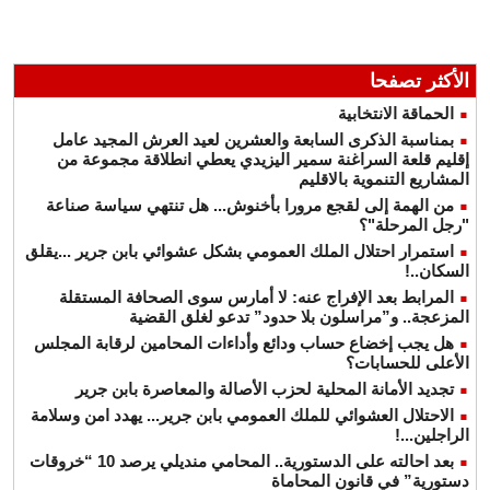
الأكثر تصفحا
الحماقة الانتخابية
بمناسبة الذكرى السابعة والعشرين لعيد العرش المجيد عامل
إقليم قلعة السراغنة سمير اليزيدي يعطي انطلاقة مجموعة من
المشاريع التنموية بالاقليم
من الهمة إلى لقجع مرورا بأخنوش... هل تنتهي سياسة صناعة
"رجل المرحلة"؟
استمرار احتلال الملك العمومي بشكل عشوائي بابن جرير ...يقلق
السكان..!
المرابط بعد الإفراج عنه: لا أمارس سوى الصحافة المستقلة
المزعجة.. و”مراسلون بلا حدود” تدعو لغلق القضية
هل يجب إخضاع حساب ودائع وأداءات المحامين لرقابة المجلس
الأعلى للحسابات؟
تجديد الأمانة المحلية لحزب الأصالة والمعاصرة بابن جرير
الاحتلال العشوائي للملك العمومي بابن جرير... يهدد امن وسلامة
الراجلين...!
بعد احالته على الدستورية.. المحامي منديلي يرصد 10 “خروقات
دستورية” في قانون المحاماة