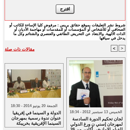
شروط نشر التعليقات بموقع حقائق بريس : مرفوض كليا الإساءة للكاتب أو
الصحافي أو للأشخاص أو المؤسسات أو للمقدسات أو مهاجمة الأديان أو
الذات الالهية. والابتعاد عن التحريض الطائفي والعنصري والشتائم وكل ما
يدخل في سياقها
<
>
مقالات ذات صلة
الجمعة 20 يونيو 2014 - 18:30
الخميس 13 سبتمبر 2012 - 18:34
الدولة و السينما في إفريقيا
عنوان ندوة رسمية بمهرجان
لجان تحكيم الدورة السادسة
السينما الإفريقية بخريبكة
لمهرجان إسني ن ورغ الدولي
للفيلم الامازيغي أكادير من 26