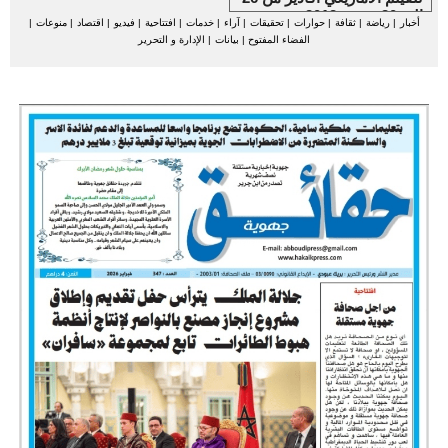
إلى 30 شتنبر 2012
أخبار
|
رياضة
|
ثقافة
|
حوارات
|
تحقيقات
|
آراء
|
خدمات
|
افتتاحية
|
فيديو
|
اقتصاد
|
منوعات
|
الفضاء المفتوح
|
بيانات
|
الإدارة و التحرير