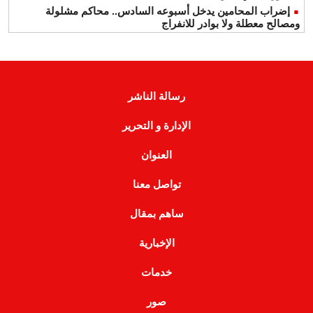
إضراب المحامين يدخل أسبوعه السادس.. محاكم مشلولة
ومصالح معطلة ولا بوادر للانفراج
رسالة الناشر
الإدارة و التحرير
العنوان
تواصل معنا
ساهم بمقال
الإخبارية
خدمات
صور