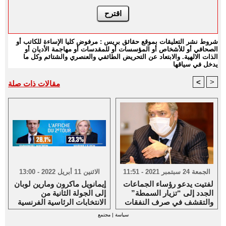
شروط نشر التعليقات بموقع حقائق بريس : مرفوض كليا الإساءة للكاتب أو
الصحافي أو للأشخاص أو المؤسسات أو للمقدسات أو مهاجمة الأديان أو
الذات الالهية. والابتعاد عن التحريض الطائفي والعنصري والشتائم وكل ما
يدخل في سياقها
<
>
مقالات ذات صلة
الجمعة 24 سبتمبر 2021 - 11:51
الاثنين 11 أبريل 2022 - 13:00
لفتيت يدعو رؤساء الجماعات
إيمانويل ماكرون ومارين لوبان
الجدد إلى “تزيار السمطة”
إلى الجولة الثانية من
والتقشف في صرف النفقات
الانتخابات الرئاسية الفرنسية
سياسة
|
مجتمع