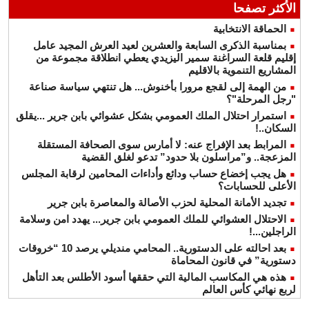
الأكثر تصفحا
الحماقة الانتخابية
بمناسبة الذكرى السابعة والعشرين لعيد العرش المجيد عامل
إقليم قلعة السراغنة سمير اليزيدي يعطي انطلاقة مجموعة من
المشاريع التنموية بالاقليم
من الهمة إلى لقجع مرورا بأخنوش... هل تنتهي سياسة صناعة
"رجل المرحلة"؟
استمرار احتلال الملك العمومي بشكل عشوائي بابن جرير ...يقلق
السكان..!
المرابط بعد الإفراج عنه: لا أمارس سوى الصحافة المستقلة
المزعجة.. و”مراسلون بلا حدود” تدعو لغلق القضية
هل يجب إخضاع حساب ودائع وأداءات المحامين لرقابة المجلس
الأعلى للحسابات؟
تجديد الأمانة المحلية لحزب الأصالة والمعاصرة بابن جرير
الاحتلال العشوائي للملك العمومي بابن جرير... يهدد امن وسلامة
الراجلين...!
بعد احالته على الدستورية.. المحامي منديلي يرصد 10 “خروقات
دستورية” في قانون المحاماة
هذه هي المكاسب المالية التي حققها أسود الأطلس بعد التأهل
لربع نهائي كأس العالم