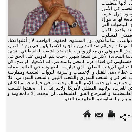
، لأنها منظمات
لحسم في الأمور
وجود دول عربية
عة لها ما هو إلا
و التوصيات التي
ة واحدة الكيان
سطيني المسلوب
والتي دائما ما تكون دون المستوى الحقوقي الواجب، لأن أغلبها تكيل
الاتهامات للمقاومة الفلسطينية المسلحة بارتكابها انتهاكات وجرائم ضد المدنيين والجنود الإسرائيليين في يوم 7 أكتوبر،
 الجيش الصهيوني من مجازر وحرب إبادة ضد الشعب الفلسطيني ، تشهد
انية المحايدة لأكثر من تسعة شهور ، حيث يتم الدوس على الحق في
سبة للشعب بكامله أي حق 2.3 مليون فلسطيني في قطاع غزة المحتل والمحاصر، إنه الانحياز الواضح، لأن
ابي الإرهاب الفعلي الذي تمارسه الصهيونية في العالم بحماية
غطاء ديني للقتل و الإغتصاب و سرقة الثروات الشعبية وممارسة
العراقي و الشعب السوري والشعب الليبي والشعب السوداني . فلا
جميعهم في خدمة الإمبريالية المتوحشة و في حماية جرائم الكيان
ن للعرب، بولائهم المطلق لأمريكا ولإسرائيل ، أن يحققوا للشعب
لفلسطينية و استرجاع الحق الفلسطيني لن يتحققا إلا بالمقاومة و
وليس بالمساومة و بالتطبيع مع العدو .
Pa