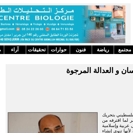
مجتمع
رياضة
فنون
حوارات
تحقيقات
آراء
م
ان و العدالة المرجوة
فلسطيني بتحريك
ر لما اقترفه من
عربية وإسلامية
لأنها تنوي إنشاء