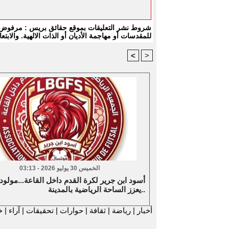
شروط نشر التعليقات بموقع حقائق بريس : مرفوض كل
للمقدسات أو مهاجمة الأديان أو الذات الالهية. والا
<
>
الخميس 30 يوليو 2026 - 03:13
أسود ابن جرير لكرة القدم داخل القاعة...مولود
يعزز الساحة الرياضية بالمدينة..
أخبار
|
رياضة
|
ثقافة
|
حوارات
|
تحقيقات
|
آراء
|
خ