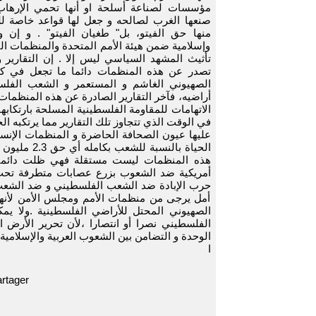
مؤسسات لصناعة أسلحة او أنها تحمي الإرهاب
صنعها الغرب لصالحه و جعل لها قواعد خاصة ل
منها حق الفيتو، بل" طغيان الفيتو" . و إن 
وإسلامية ضمن هيئة الأمم المتحدة والمنظمات التاب
تأثيث المشهد السياسي ليس إلا . إن التقارير 
تصدر عن هذه المنظمات دائما ما تجعل في كف
الصهيوني الغاشم و المستعمر و الشعب الفل
أراضيه، فآخر التقارير الصادرة عن هذه المنظمات 
في الوقت الذي تتجاوز تلك التقارير مما يرتكبه
عليها عيون الصحافة الحاضرة و المنظمات الإنس
الحياة بالن
هذه المنظمات ليست مستقلة فهي ظلت دائما تح
أمريكية ضد الشعوب بزرع عصابات متطرفة تحت 
حرب الإبادة ضد الشعب الفلسطيني و ضد الشعب 
أمل يرجى من منظمات الأمم ومجلس الأمن لأنهم 
الصهيوني المحتل للأراضي الفلسطينية .ولا يمك
الفلسطيني نصرا أو انتصارا ،لأن تحرير الأرض ا
الوحدة و التضامن بين الشعوب العربية والإسلامية 
ا
rtager