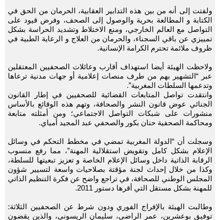
ولفتت إلى أنه من بين هذه التدابير العقابية، الحرمان من الحق في
الكتابة و المطالعة بحرية والوصول إلى الصحف، وفرض قيود على
التواصل مع العالم الخارجي، ومنع الاختلاط وتشديد الحراسة بشكل
تمييزي عن باقي السجناء، والحرمان من العلاج و الرعاية الطبية في
ظروف ملائمة تحترم الكرامة الإنسانية.
ولاحظت الهيئة أيضا استهداف أقارب وعائلات الصحفيين المعتقلين
عبر “التشهير بهم من طرف منصات إعلامية أو جهات مدنية ترعاها
وتدعمها السلطات المغربية”.
وانتقدت تواصل المتابعات القضائية للصحفيين في إطار القانون
الجنائي عوض قانون النشر والصحافة، وتهم هذه الوقائع بالأساس
منشورات على شبكات التواصل الاجتماعي؛ ومن أمثلته متابعة
ومحاكمة الصحفية حنان بكور والصحفي عبد المجيد أمياي.
وسجلت أن “الدولة المغربية تمضي في مخطط التحكم في وسائل
الإعلام بشكل كامل وتقويض استقلالية المهنة”، مما رفع منسوب
الرقابة الذاتية داخل وسائل الإعلام الخاصة و تعزيز تبعيتها للسلطة،
وكذا من خلال إحداث لجنة مؤقتة بصلاحيات واسعة لتسيير شؤون
المجلس الوطني للصحافة، في تراجع واضح عن فكرة التنظيم الذاتي
للمهنة بشكل مستقل التي أقرها دستور 2011.
وطالبت الهيئة بالإفراج الفوري ودون شرط عن الصحفيين الثلاثة:
توفيق بوعشرين، عمر الراضي، سليمان الريسوني، والذين يقضون