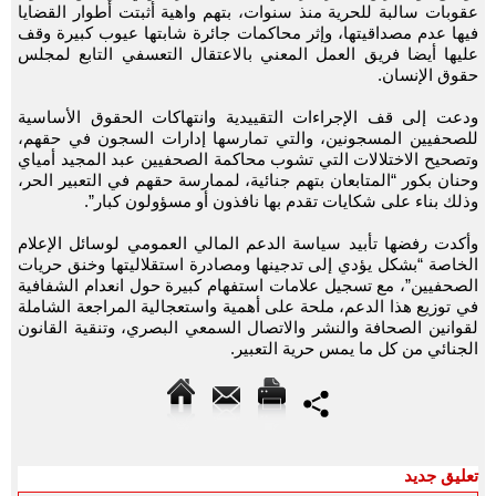
عقوبات سالبة للحرية منذ سنوات، بتهم واهية أثبتت أطوار القضايا
فيها عدم مصداقيتها، وإثر محاكمات جائرة شابتها عيوب كبيرة وقف
عليها أيضا فريق العمل المعني بالاعتقال التعسفي التابع لمجلس
حقوق الإنسان.
ودعت إلى قف الإجراءات التقييدية وانتهاكات الحقوق الأساسية
للصحفيين المسجونين، والتي تمارسها إدارات السجون في حقهم،
وتصحيح الاختلالات التي تشوب محاكمة الصحفيين عبد المجيد أمياي
وحنان بكور “المتابعان بتهم جنائية، لممارسة حقهم في التعبير الحر،
وذلك بناء على شكايات تقدم بها نافذون أو مسؤولون كبار”.
وأكدت رفضها تأبيد سياسة الدعم المالي العمومي لوسائل الإعلام
الخاصة “بشكل يؤدي إلى تدجينها ومصادرة استقلاليتها وخنق حريات
الصحفيين”، مع تسجيل علامات استفهام كبيرة حول انعدام الشفافية
في توزيع هذا الدعم، ملحة على أهمية واستعجالية المراجعة الشاملة
لقوانين الصحافة والنشر والاتصال السمعي البصري، وتنقية القانون
الجنائي من كل ما يمس حرية التعبير.
تعليق جديد