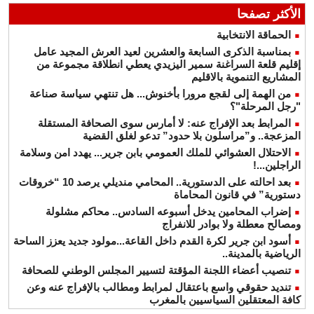
الأكثر تصفحا
الحماقة الانتخابية
بمناسبة الذكرى السابعة والعشرين لعيد العرش المجيد عامل
إقليم قلعة السراغنة سمير اليزيدي يعطي انطلاقة مجموعة من
المشاريع التنموية بالاقليم
من الهمة إلى لقجع مرورا بأخنوش... هل تنتهي سياسة صناعة
"رجل المرحلة"؟
المرابط بعد الإفراج عنه: لا أمارس سوى الصحافة المستقلة
المزعجة.. و”مراسلون بلا حدود” تدعو لغلق القضية
الاحتلال العشوائي للملك العمومي بابن جرير... يهدد امن وسلامة
الراجلين...!
بعد احالته على الدستورية.. المحامي منديلي يرصد 10 “خروقات
دستورية” في قانون المحاماة
إضراب المحامين يدخل أسبوعه السادس.. محاكم مشلولة
ومصالح معطلة ولا بوادر للانفراج
أسود ابن جرير لكرة القدم داخل القاعة...مولود جديد يعزز الساحة
الرياضية بالمدينة..
تنصيب أعضاء اللجنة المؤقتة لتسيير المجلس الوطني للصحافة
تنديد حقوقي واسع باعتقال لمرابط ومطالب بالإفراج عنه وعن
كافة المعتقلين السياسيين بالمغرب