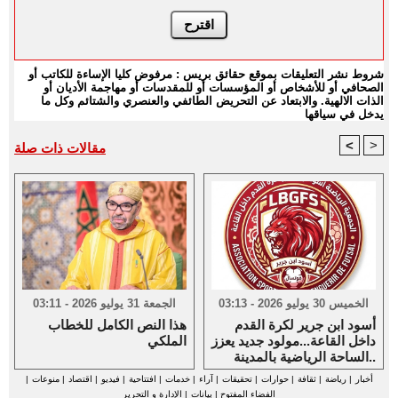
شروط نشر التعليقات بموقع حقائق بريس : مرفوض كليا الإساءة للكاتب أو
الصحافي أو للأشخاص أو المؤسسات أو للمقدسات أو مهاجمة الأديان أو
الذات الالهية. والابتعاد عن التحريض الطائفي والعنصري والشتائم وكل ما
يدخل في سياقها
<
>
مقالات ذات صلة
الخميس 30 يوليو 2026 - 03:13
الجمعة 31 يوليو 2026 - 03:11
أسود ابن جرير لكرة القدم
هذا النص الكامل للخطاب
داخل القاعة...مولود جديد يعزز
الملكي
الساحة الرياضية بالمدينة..
أخبار
|
رياضة
|
ثقافة
|
حوارات
|
تحقيقات
|
آراء
|
خدمات
|
افتتاحية
|
فيديو
|
اقتصاد
|
منوعات
|
الفضاء المفتوح
|
بيانات
|
الإدارة و التحرير