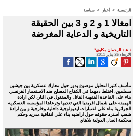
الرئيسية
>
أخبار
>
سياسة
امغالا 1 و 2 و 3 بين الحقيقة
التاريخية و الدعاية المغرضة
*ذ.عبد الرحمان مكاوي
الاربعاء 26 يناير 2011
نتأسف كثيرا لتحليل موضوع يدور حول معارك عسكرية بين جيشين
مسلمين، اختلط دمهما في الكفاح المسلح ضد الاستعمار الفرنسي
بناء على القاعدة الفقهية القاتل والمقتول في النار، لكن ارادة
الهيمنة على شمال افريقيا التي تغديها وترعاها المؤسسة العسكرية
الجزائرية بناء على اعتبارات ايديولوجية داخلية وخارجية و بين ارادة
شعب استرد حقوقه حول اراضيه بناء على اتفاقية مدريد وحكم
محكمة العدل الدولية بلاهاي