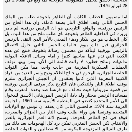
28 فبراير 1976.
اما مضمون الخطاب الكاذب أن الطاهر بلخوجة طلب من الملك
الحسن الثاني وقف اطلاق النار بصفة كاملة، وان هذا الحاح من
الرئيس بورقيبة، والواقع التاريخي هو ان الرئيس بورقيبة لم يأمر
وزيره في الداخلية الطاهر بلخوجة باي طلب ملح من هذا النوع، بل
كان الخطاب هو من ابتكار ودهاء المعني بالأمر الذي التقى بالرئيس
الجزائري قبل ذلك بيوم. فالملك الحسن الثاني حاول الاتصال
بالرئيس بورقيبة ليتأكد من مضمون رسالة بلخوجة، فنتج عن هذه
الكذبة التي ندم عنها صاحبها كثيرا و امام وسائل الاعلام الدولية
تداعيات ونتائج خطيرة لا زالت قائمة الى الآن، ومن بينها توقف
العمليات العسكرية المغربية من جانب واحد، مما مكن القوات
الخاصة الجزائرية الهجوم في جناح الظلام وذبح واسر العديد من افراد
الكتيبة المغربية الذين كانوا يعتقدون ان الجيش الجزائري ملتزم
بوقف اطلاق النار. وللتذكير، فان التاريخ يذكر موقف الرئيس بورقيبة
من قضية موريتانيا حيث تحالف مع فرنسا ضد وحدة المغرب وقام
بمساندة الرئيس مختار ولد بادا، الرئيس الموريتاني الأسبق للدخول
الى الأمم المتحدة كعضو في المنظمة الأممية سنة 1960 والجامعة
العربية سنة 1974، فالحسن الثاني كان يعتقد ان تونس مع الولايات
المتحدة وفرنسا هي وراء طلب وقف النار بين الجزائر والمغرب،
فوقع في فخ الطاهر بلخوجة، وسمح لالة الغدر الجزائرية بالغدر
والانتقام. لكن الجيش المغربي تمكن برد كل الهجومات بعد ذلك من
طرف الفيالق المزدوجة المكونة من الانفصاليين و القوات الخاصة