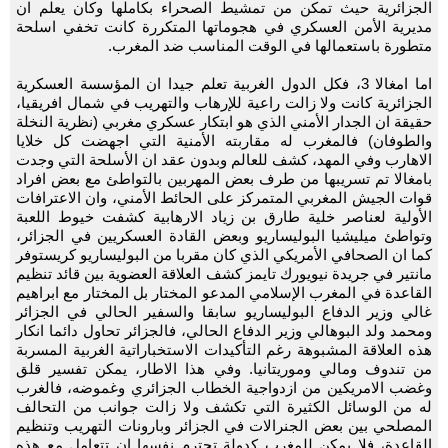
الجزائرية حيث تمكن من تمشيط الصحراء بكاملها وكان يعلم ان
مديرية الأمن العسكري في هجوماتها المتكررة كانت تخفي اسلحة
متطورة باستعمالها في الوقت المناسب ضد المغرب.
اما امغالا 3، فكل الدول الغربية تعلم جيدا ان المؤسسة العسكرية
الجزائرية كانت ولا زالت راعية للإرهاب والتهريب في شمال افريقيا،
حقيقة ان الجدار الأمني الذي هو ابتكار عسكري مغربي (نظرية النخلة
والطوفان) فالمغرب له مقاربته الأمنية التي اجهضت كل خلايا
الاهارب وفي المهد، كشف للعالم وبدون عقد ان الأسلحة التي وجدت
بامغالا تم تسريبها من طرف بعض المهربين بالتواطئ مع بعض افراد
قوات الجيش المغربي المتمركز على الحائط الأمني، وان الاعترافات
الأولية لعناصر خلية طارق بن زياد الارهابية كشفت خيوط اللعبة
وتواطئ ميليشيا البوليساريو وبعض القادة العسكريين في الجزائر،
كما ان الصحافي الأمريكي الذي كان مقربا من البوليساريو كريستوفر
مانتير في جريدة نيويورك تايمز كشف العلاقة العضوية بين قائد تنظيم
القاعدة في المغرب الإسلامي المدعو المختار بل المختار مع ابراهيم
غالي وزير الدفاع البوليساريو سابقا والسفير الحالي في الجزائر
ومحمد ولد البوهالي وزير الدفاع الحالي، فالجزائر تحاول دائما انكار
هذه العلاقة المشبوهة رغم التأكيدات الاستخباراتية الغربية المسربة
من تندوف ومالي وموريتانيا. وفي هذا الاطار، يمكن تفسير قلق
وغضب الامريكين من ازدواجية الخطاب الجزائري وغموضه، فالغرب
له من الوسائل الكثيرة التي تكشف ولا زالت جوانب من التحالف
المصلحي بين بعض الجنرالات في الجزائر وبارونات التهريب وتنظيم
القاعدة، فلا يمكن للمغرب كدولة تحترم نفسها ان تتعامل مع هذه