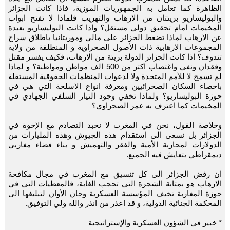
الظاهرة كما تعامل به الجمهوريات الموزية، فاذا كانت الجزائر
والبوليساريو بريئتان من الارهاب والتهريب فلماذا لا تفتح ابواب
المخيمات امام تحقيق دولي مستقل؟ واذا كانت البوليساريو بعيدة
عن الارهاب لماذا تضغط الجزائر على مالي وموريتانيا باطلاق سراح
المجموعات الارهابية ذات الأصول الصحراوية و المنطلقة من ولاية
تندوف؟ اذا كانت الجزائر الدولة بريئة من الارهاب، فكيف يفسر مقتل
وفقدان ونفي واغتصاب اكثر من 500 الف مواطن ومواطنة؟ و لماذا
لم تسمح لا للأمم المتحدة ولا لدعوات المنظمات الحقوقية المستقلة
باحصاء السكان الصحرائيين ومعرفة انواع الاسلحة التي هي في
حوزة البوليساريو؟ ولماذا تخفي وجود التيار السلفي الجهادي في
المخيمات كما اعترف به عمر الصحراوي؟
وخلاصة القول، نحن في المغرب لا نحبد التصادم مع الإخوة في
الجزائر بل نسعى الى استقدام هذه الجيوش وهذه المليارات من
الدولارات لمحاربة الأمية والفقر والتهميش و بناء فضاء مغاربي
ديمقراطي يتعايش فيه الجميع.
ان رفض الجزائر الى كل تنسيق مع المغرب في مجال مكافحة
الارهاب هو بمثابة الشجرة التي تحجب الغابة، فالمعطيات التي في
حوزة المغاربة تخيف المؤسسة العسكرية وحان الأوان لتبليغها الى
المحكمة الجنائية الدولية، و قد اعذر من انذر والله ولي التوفيق.
* خبير في الشؤون العسكرية والإستراتيجية