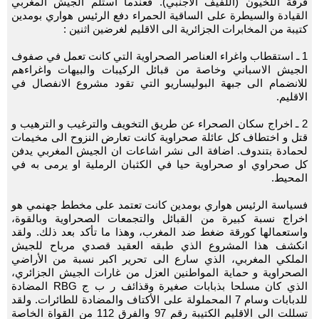
فرقة اللخيون (اللفيف الاجنبي). فعندما استلم الجيش المغربي
القيادة والسيطرة على الساقية الحمراء دفع الرئيس هواري بومدين
كتيبة من المخابرات الجزائرية الى الاقليم لغرضين اثنين :
1 ـ استقطاب واغراء العناصر الصحراوية التي كانت تعمل في صفوف
الجيش الاسباني وخاصة من قبائل الركيبات والبيهات واغراءهم
للانضمام الى جبهة البوليساريو التي تقود مشروع الانفصال في
الاقليم.
2 ـ اخراج سكان الصحراء عن طريق التخويف والترغيب و الترهيب و
قتل و اختطاف كل عائلة صحراوية كانت تعارض النزوح الى مخيمات
لحمادة بتندوف. اضافة الى نشر اشاعات ان الجيش المغربي يدفن
كل صحراوي او صحراوية حيا في الكثبان الرملية او يرمى به في
المحيط.
فسياسة الرئيس هواري بومدين كانت تعتمد على مخطط جهنمي هو
اخراج نسبة كبيرة من القبائل والتجمعات الصحراوية وبالقوة،
واستعمالها كورقة ضغط ضد المغرب، وهذا ما تأكد بعد ذلك. ولقد
انكشف هذا المشروع الذي طبقه العقيد قصدي مرباح للجيش
الملكي المغربي، الذي سارع الى تحرير اكبر نسبة من الأراضي
الصحراوية و حماية المواطنين العزل من غارات الجيش الجزائري،
الذي كان مسلحا بذبابات صغيرة وقذائف ر ب ج RBG المضادة
للدبابات وسام 7 المحملولة على الأكتاف والمضادة للطائرات. ولقد
تسللت الى الاقليم الكتيبة رقم 97 والفرق 112 من القواة الخاصة