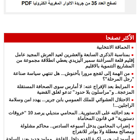
الأكثر تصفحا
الحماقة الانتخابية
بمناسبة الذكرى السابعة والعشرين لعيد العرش المجيد عامل
إقليم قلعة السراغنة سمير اليزيدي يعطي انطلاقة مجموعة من
المشاريع التنموية بالاقليم
من الهمة إلى لقجع مرورا بأخنوش... هل تنتهي سياسة صناعة
"رجل المرحلة"؟
المرابط بعد الإفراج عنه: لا أمارس سوى الصحافة المستقلة
المزعجة.. و”مراسلون بلا حدود” تدعو لغلق القضية
الاحتلال العشوائي للملك العمومي بابن جرير... يهدد امن وسلامة
الراجلين...!
بعد احالته على الدستورية.. المحامي منديلي يرصد 10 “خروقات
دستورية” في قانون المحاماة
إضراب المحامين يدخل أسبوعه السادس.. محاكم مشلولة
ومصالح معطلة ولا بوادر للانفراج
أسود ابن جرير لكرة القدم داخل القاعة...مولود جديد يعزز الساحة