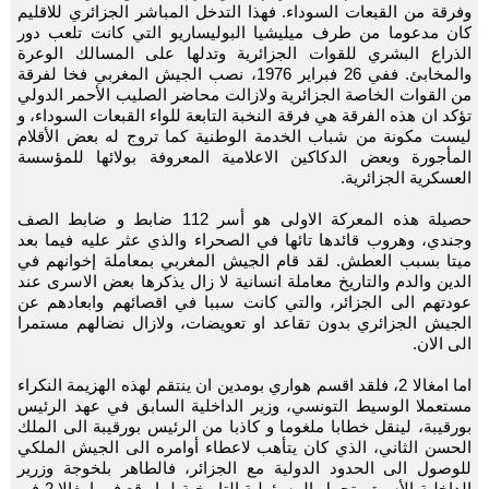
وفرقة من القبعات السوداء. فهذا التدخل المباشر الجزائري للاقليم
كان مدعوما من طرف ميليشيا البوليساريو التي كانت تلعب دور
الذراع البشري للقوات الجزائرية وتدلها على المسالك الوعرة
والمخابئ. ففي 26 فبراير 1976، نصب الجيش المغربي فخا لفرقة
من القوات الخاصة الجزائرية ولازالت محاضر الصليب الأحمر الدولي
تؤكد ان هذه الفرقة هي فرقة النخبة التابعة للواء القبعات السوداء، و
ليست مكونة من شباب الخدمة الوطنية كما تروج له بعض الأقلام
المأجورة وبعض الدكاكين الاعلامية المعروفة بولائها للمؤسسة
العسكرية الجزائرية.
حصيلة هذه المعركة الاولى هو أسر 112 ضابط و ضابط الصف
وجندي، وهروب قائدها تائها في الصحراء والذي عثر عليه فيما بعد
ميتا بسبب العطش. لقد قام الجيش المغربي بمعاملة إخوانهم في
الدين والدم والتاريخ معاملة انسانية لا زال يذكرها بعض الاسرى عند
عودتهم الى الجزائر، والتي كانت سببا في اقصائهم وابعادهم عن
الجيش الجزائري بدون تقاعد او تعويضات، ولازال نضالهم مستمرا
الى الان.
اما امغالا 2، فلقد اقسم هواري بومدين ان ينتقم لهذه الهزيمة النكراء
مستعملا الوسيط التونسي، وزير الداخلية السابق في عهد الرئيس
بورقيبة، لينقل خطابا ملغوما و كاذبا من الرئيس بورقيبة الى الملك
الحسن الثاني، الذي كان يتأهب لاعطاء أوامره الى الجيش الملكي
للوصول الى الحدود الدولية مع الجزائر، فالطاهر بلخوجة وزرير
الداخلية الأسبق يتحمل المسؤولية التاريخية لما وقع في امغالا 2 في