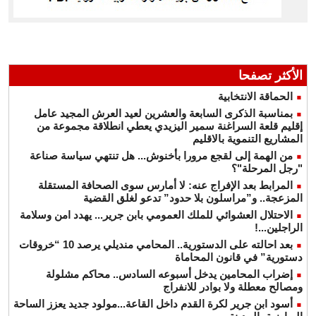
الأكثر تصفحا
الحماقة الانتخابية
بمناسبة الذكرى السابعة والعشرين لعيد العرش المجيد عامل
إقليم قلعة السراغنة سمير اليزيدي يعطي انطلاقة مجموعة من
المشاريع التنموية بالاقليم
من الهمة إلى لقجع مرورا بأخنوش... هل تنتهي سياسة صناعة
"رجل المرحلة"؟
المرابط بعد الإفراج عنه: لا أمارس سوى الصحافة المستقلة
المزعجة.. و”مراسلون بلا حدود” تدعو لغلق القضية
الاحتلال العشوائي للملك العمومي بابن جرير... يهدد امن وسلامة
الراجلين...!
بعد احالته على الدستورية.. المحامي منديلي يرصد 10 “خروقات
دستورية” في قانون المحاماة
إضراب المحامين يدخل أسبوعه السادس.. محاكم مشلولة
ومصالح معطلة ولا بوادر للانفراج
أسود ابن جرير لكرة القدم داخل القاعة...مولود جديد يعزز الساحة