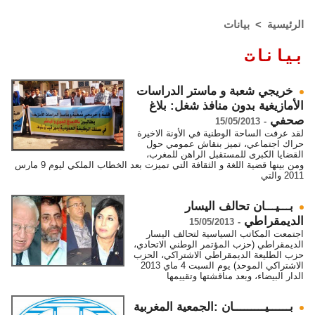
الرئيسية
>
بيانات
بيانات
خريجي شعبة و ماستر الدراسات
الأمازيغية بدون منافذ شغل: بلاغ
صحفي
15/05/2013
-
لقد عرفت الساحة الوطنية في الأونة الاخيرة
حراك اجتماعي، تميز بنقاش عمومي حول
القضايا الكبرى للمستقبل الراهن للمغرب،
ومن بينها قضية اللغة و الثقافة التي تميزت بعد الخطاب الملكي ليوم 9 مارس
2011 والتي
بـــيـــان تحالف اليسار
الديمقراطي
15/05/2013
-
اجتمعت المكاتب السياسية لتحالف اليسار
الديمقراطي (حزب المؤتمر الوطني الاتحادي،
حزب الطليعة الديمقراطي الاشتراكي، الحزب
الاشتراكي الموحد) يوم السبت 4 ماي 2013
الدار البيضاء، وبعد مناقشتها وتقييمها
بــــــيـــــــــان :الجمعية المغربية