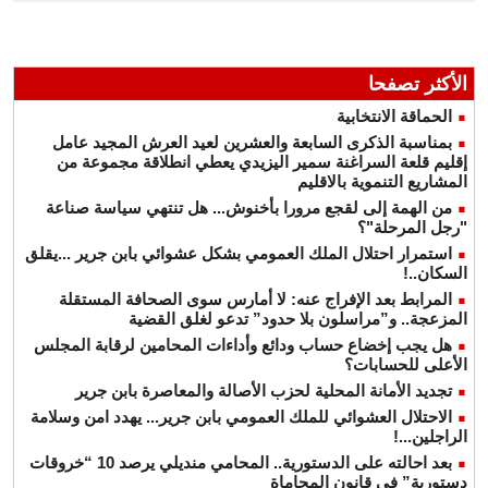
الأكثر تصفحا
الحماقة الانتخابية
بمناسبة الذكرى السابعة والعشرين لعيد العرش المجيد عامل
إقليم قلعة السراغنة سمير اليزيدي يعطي انطلاقة مجموعة من
المشاريع التنموية بالاقليم
من الهمة إلى لقجع مرورا بأخنوش... هل تنتهي سياسة صناعة
"رجل المرحلة"؟
استمرار احتلال الملك العمومي بشكل عشوائي بابن جرير ...يقلق
السكان..!
المرابط بعد الإفراج عنه: لا أمارس سوى الصحافة المستقلة
المزعجة.. و”مراسلون بلا حدود” تدعو لغلق القضية
هل يجب إخضاع حساب ودائع وأداءات المحامين لرقابة المجلس
الأعلى للحسابات؟
تجديد الأمانة المحلية لحزب الأصالة والمعاصرة بابن جرير
الاحتلال العشوائي للملك العمومي بابن جرير... يهدد امن وسلامة
الراجلين...!
بعد احالته على الدستورية.. المحامي منديلي يرصد 10 “خروقات
دستورية” في قانون المحاماة