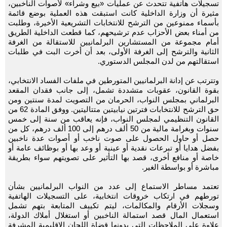
تسجيلات هاتفية تتحدث عن عمليات «بيع وشراء» لأصوات الناخبين،
مثيرة أن وزارة الداخلية كانت استبقت هذه العملية بوضع قائمة
بأسماء ممنوعين من الترشح للانتخابات التشريعية الأخيرة، وطلبت
من أمناء بعض الأحزاب عدم ترشيحهم، كما قطعت الداخلية الطريق
أمام مجموعة من المستشارين البرلمانيين للاستقالة من الغرفة
الثانية والترشح إلى الغرفة الأولى، بعد أن أخرت البت في طلبات
استقالتهم من لدن المجلس الدستوري.
وتترتب عن إدانة البرلمانيين المتورطين في ملفات الفساد الانتخابي،
بقوة القانون، عقوبات متشددة تشمل، إلى جانب فقدان المقعد
البرلماني بمجلس النواب، الحرمان من التصويت لمدة سنتين ومن
حق الترشح للانتخابات فترتين نيابيتين متتاليتين. ووفق المادة 62 من
القانون التنظيمي لمجلس النواب، فإنه يعاقب من سنة إلى خمس
سنوات وبغرامة مالية من 50 ألف درهم إلى 100 ألف درهم، كل من
حصل أو حاول الحصول على صوت ناخب أو أصوات عدة ناخبين
بفضل هدايا أو تبرعات نقدية أو عينية أو وعد بها أو بوظائف عامة أو
خاصة أو منافع أخرى، قصد بها التأثير على تصويتهم سواء بطريقة
مباشرة أو بواسطة الغير.
تعتمد مساطر الاستماع إلى عدد من النواب البرلمانيين بشأن
تورطهم في ارتكاب خروقات انتخابية، على التسجيلات الهاتفية
وسجلات الأرقام والمكالمات، ليتم تكييف المتابعة بتهم تشمل
استعمال المال قصد استمالة الناخبين أو استغلال أملاك الدولة،
علاوة على الملاحظات التي يدونها قضاة اللجان الإقليمية المشرفة