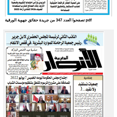
تصفحوا العدد 347 من جريدة حقائق جهوية الورقية pdf