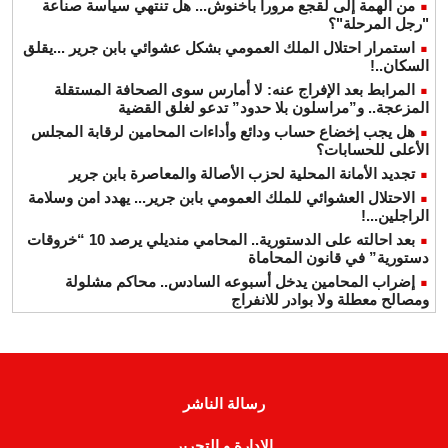
من الهمة إلى لقجع مرورا بأخنوش... هل تنتهي سياسة صناعة
"رجل المرحلة"؟
استمرار احتلال الملك العمومي بشكل عشوائي بابن جرير ...يقلق
السكان..!
المرابط بعد الإفراج عنه: لا أمارس سوى الصحافة المستقلة
المزعجة.. و”مراسلون بلا حدود” تدعو لغلق القضية
هل يجب إخضاع حساب ودائع وأداءات المحامين لرقابة المجلس
الأعلى للحسابات؟
تجديد الأمانة المحلية لحزب الأصالة والمعاصرة بابن جرير
الاحتلال العشوائي للملك العمومي بابن جرير... يهدد امن وسلامة
الراجلين...!
بعد احالته على الدستورية.. المحامي منديلي يرصد 10 “خروقات
دستورية” في قانون المحاماة
إضراب المحامين يدخل أسبوعه السادس.. محاكم مشلولة
ومصالح معطلة ولا بوادر للانفراج
رسالة الناشر
الإدارة و التحرير