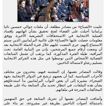
علمت «الصباح» من مصادر مطلعة، أن ملفات حوالي خمسين نائبا
برلمانيا أحيلت على القضاء لفتح تحقيق بشأن اتهامهم بإفساد
العملية الانتخابية في الاستحقاقات التشريعية الأخيرة. ووفق
معلومات حصلت عليها «الصباح» فإن غالبية البرلمانيين الذين سيتم
الاستماع إليهم، جرى التنصت عليهم خلال فترة الحملة الانتخابية بعد
أن وضعت أرقام جميع المرشحين، بإذن من النيابية العامة، تحت
المراقبة، طيلة الفترة المذكورة، كما يرتقب أن تشمل المتابعات
القضائية الأشخاص الذين توسطوا في مثل هذه الجرائم الانتخابية
بتسليم رشاو لاستمالة الناخبين.
وقالت المصادر نفسها، إن المشتبه فيهم، يتحدرون من مختلف
الأحزاب السياسية، كما أن بعضهم ترشح في الدوائر الانتخابية بجهة
الصحراء، مشيرة إلى أن بعض النواب البرلمانيين بدأ استدعاؤهم
بشأن هذه الملفات، في انتظار تحديد مآل المتابعة بناء على طبيعة
المخالفات المدرجة في ملفاتهم.
وأضافت المصادر نفسها أن تحريك المتابعة في حق المتهمين
باستمالة أصوات الناخبين بطريقة غير مشروعة، تم بناء على