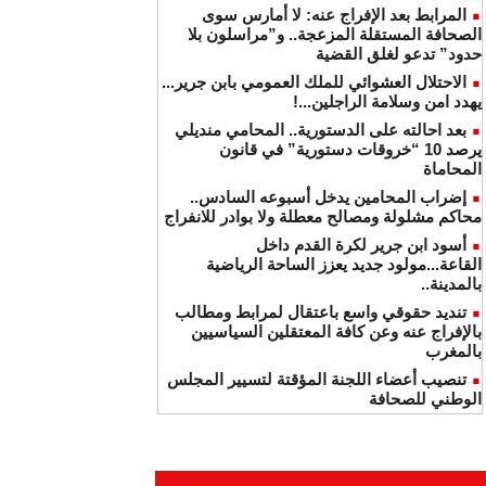
المرابط بعد الإفراج عنه: لا أمارس سوى
الصحافة المستقلة المزعجة.. و”مراسلون بلا
حدود” تدعو لغلق القضية
الاحتلال العشوائي للملك العمومي بابن جرير...
يهدد امن وسلامة الراجلين...!
بعد احالته على الدستورية.. المحامي منديلي
يرصد 10 “خروقات دستورية” في قانون
المحاماة
إضراب المحامين يدخل أسبوعه السادس..
محاكم مشلولة ومصالح معطلة ولا بوادر للانفراج
أسود ابن جرير لكرة القدم داخل
القاعة...مولود جديد يعزز الساحة الرياضية
بالمدينة..
تنديد حقوقي واسع باعتقال لمرابط ومطالب
بالإفراج عنه وعن كافة المعتقلين السياسيين
بالمغرب
تنصيب أعضاء اللجنة المؤقتة لتسيير المجلس
الوطني للصحافة