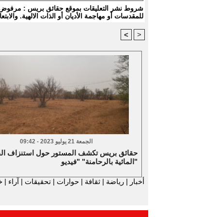
شروط نشر التعليقات بموقع حقائق بريس : مرفوض كل
للمقدسات أو مهاجمة الأديان أو الذات الالهية. والا
<
>
الجمعة 21 يوليو 2023 - 09:42
حقائق بريس تكشف المستور حول استنزاف ال
المائية بالرحامنة" "فيديو"
أخبار
|
رياضة
|
ثقافة
|
حوارات
|
تحقيقات
|
آراء
|
خ