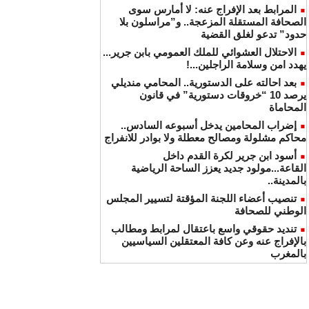
المرابط بعد الإفراج عنه: لا أمارس سوى
الصحافة المستقلة المزعجة.. و”مراسلون بلا
حدود” تدعو لغلق القضية
الاحتلال العشوائي للملك العمومي بابن جرير...
يهدد امن وسلامة الراجلين...!
بعد احالته على الدستورية.. المحامي منديلي
يرصد 10 “خروقات دستورية” في قانون
المحاماة
إضراب المحامين يدخل أسبوعه السادس..
محاكم مشلولة ومصالح معطلة ولا بوادر للانفراج
أسود ابن جرير لكرة القدم داخل
القاعة...مولود جديد يعزز الساحة الرياضية
بالمدينة..
تنصيب أعضاء اللجنة المؤقتة لتسيير المجلس
الوطني للصحافة
تنديد حقوقي واسع باعتقال لمرابط ومطالب
بالإفراج عنه وعن كافة المعتقلين السياسيين
بالمغرب