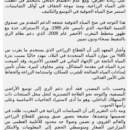
على زيادة العرض، ومع عدم الاهتمام الكافي بالتحكم في الطلب
على المياه الزراعية، ومنذ موجة الجفاف في أوائل الثمانينيات،
استمر ضخ المياه الجوفية في التوسع والتكثيف.
هذا التوجه في ضخ المياه الجوفية شجعه الدعم المقدم من صندوق
التنمية الفلاحية، الذي تأسس عام 1985، وزاد الاستنزاف حدة مع
ظهور مخطط المغرب الأخضر عام 2008، الذي دعم نظام الري
بالتنقيط بسخاء ودون تمييز.
وأشار المعهد إلى أن القطاع الزراعي الذي يستخدم ما يقرب من
85% من موارد المياه المتجددة في البلاد، مهدد حاليًا بسبب ندرة
المياه الناتجة عن الإجهاد المائي في العقدين الأخيرية، وقد أصبحت
ندرة المياه في مقدمة المشاكل، وتثير مخاوف كبيرة، بشأن تأمين
إمدادات المياه الصالحة للشرب للسكان، واستدامة الزراعة والحفاظ
على الأمن الغذائي.
وحسب ذات المصدر، فقد أدى دعم الري إلى توسع الأراضي
المسقية، والتوجه نحو الفلاحة التصديرية لتحل محل المنتجات ذات
الاستهلاك الداخلي، وهو ما أدى لاستيراد الحاجيات الاساسية وعلى
رأسها الحبوب.
ونبه ذات التقرير إلى أن السياسات الزراعية في المغرب، ظلت في
تصميمها وتنفيذها، مشبعة بتصور ضيق ومبتور للقطاع الزراعي
والعالم القروي، و تضمن وصولا جد محدود للأغلبية العظمى من
المزارعين الصغار ومتوسطي الحجم إلى المعلومات والابتكار