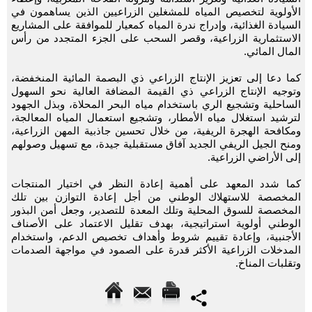
الأولوية لتخصيص المياه للمشغلين الزراعيين الذين يساهمون في
السيادة الغذائية، وإدراج ندرة المياه كمعيار للموافقة على المشاريع
الاستثمارية الزراعية، وقصر السحب على الجزء المتجدد من رأس
المال المائي.
كما دعا إلى تعزيز الإنتاج الزراعي ذي البصمة المائية المنخفضة،
وتوجيه الإنتاج الزراعي ذي القيمة المضافة العالية نحو السهول
الساحلية وتشجيع الري باستخدام مياه البحر المحلاة، وبذل الجهود
لترشيد استغلال مياه الأمطار، وتشجيع استعمال المياه المعالجة،
ومكافحة الهجرة الريفية، من خلال تحسين جاذبية المهن الزراعية،
ومنح الجيل الريفي الجديد آفاق مستقبلية جيدة، مع تسهيل وصولهم
إلى الأراضي الزراعية.
كما شدد المعهد على أهمية إعادة النظر في اختيار المنتجات
المخصصة للاستهلاك الوطني من أجل إعادة التوازن بين تلك
المخصصة للسوق المحلية وتلك المعدة للتصدير، وجعل أمن البذور
الوطني أولوية استراتيجية، بهدف تقليل الاعتماد على الأصناف
الأجنبية، وإعادة تقييم شروط وأهداف تخصيص الدعم، واستخدام
المدخلات الزراعية الأكثر قدرة على الصمود في مواجهة الصدمات
وتقلبات المناخ.