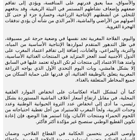
والأسواق، مما يعيق قدرتهم على المنافسة، ويؤدي إلى تفاقم
ضعفهم وإضعاف نشاطهم المستمر في البيئة الريفية، وقد يدفعهم
للتخلي عن أنشطتهم الإنتاجية الزراعية، وخسارة جزء أو حتى كل
أصولهم من الأراضي والماشية، الأمر الذي من شأنه أن يؤدي تدفقات
الهجرة القروية.
واليوم، الفلاحة المغربية تجد نفسها في وضعية حرجة غير مسبوقة،
في ظل التدهور المتقدم لمواردها الإنتاجية الأساسية من المياه،
والتربة، والمراعي، والغابات، إضافة إلى تفاقم اعتماد المغرب على
الدول الأجنبية لسد العجز المتزايد في المنتجات الغذائية الأساسية،
وامتد هذا الاعتماد إلى منتجات لم تكن الدولة تعتمد عليها في السابق
إلا بشكل هامشي، وبات اليوم التحدي الأول الذي يواجه الزراعة
المغربية يتعلق بالوظيفة الغذائية، أي قدرتها على حماية السكان من
جميع المخاطر المتعلقة بالغذاء.
كما أن لمشكل الماء انعكاسات على انخفاض الموارد العلفية
المحلية، في مقابل ارتفاع أسعار أعلاف الماشية المستوردة بشكل
رئيسي، ما أدى إلى انخفاض عدد الثروة الحيوانية الوطنية وعدد
وحدات التربية، ولجأ المغرب للاستيراد من أجل تغطية احتياجاته من
اللحوم الحمراء ومنتجات الألبان، وإذا استمر هذا الوضع، فإن إعادة
تكوين القطيع الوطني ستصبح غير مؤكدة أكثر فأكثر.
وأوصى التقرير بتحسين الحكامة في القطاع الفلاحي، وضمان
السيادة الغذائية وتعزيز استدامة ومرونة الفلاحة المغربية، وإعطاء