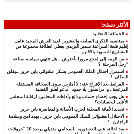
الأكثر تصفحا
الحماقة الانتخابية
بمناسبة الذكرى السابعة والعشرين لعيد العرش المجيد عامل
إقليم قلعة السراغنة سمير اليزيدي يعطي انطلاقة مجموعة من
المشاريع التنموية بالاقليم
من الهمة إلى لقجع مرورا بأخنوش... هل تنتهي سياسة صناعة
"رجل المرحلة"؟
استمرار احتلال الملك العمومي بشكل عشوائي بابن جرير ...يقلق
السكان..!
المرابط بعد الإفراج عنه: لا أمارس سوى الصحافة المستقلة
المزعجة.. و”مراسلون بلا حدود” تدعو لغلق القضية
هل يجب إخضاع حساب ودائع وأداءات المحامين لرقابة المجلس
الأعلى للحسابات؟
تجديد الأمانة المحلية لحزب الأصالة والمعاصرة بابن جرير
الاحتلال العشوائي للملك العمومي بابن جرير... يهدد امن وسلامة
الراجلين...!
بعد احالته على الدستورية.. المحامي منديلي يرصد 10 “خروقات