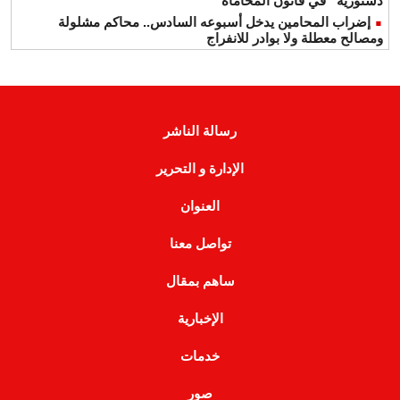
دستورية” في قانون المحاماة
إضراب المحامين يدخل أسبوعه السادس.. محاكم مشلولة
ومصالح معطلة ولا بوادر للانفراج
رسالة الناشر
الإدارة و التحرير
العنوان
تواصل معنا
ساهم بمقال
الإخبارية
خدمات
صور