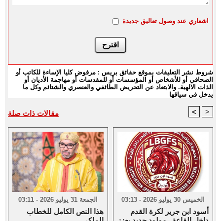
اشعاري عند وصول تعاليق جديدة
شروط نشر التعليقات بموقع حقائق بريس : مرفوض كليا الإساءة للكاتب أو
الصحافي أو للأشخاص أو المؤسسات أو للمقدسات أو مهاجمة الأديان أو
الذات الالهية. والابتعاد عن التحريض الطائفي والعنصري والشتائم وكل ما
يدخل في سياقها
<
>
مقالات ذات صلة
الخميس 30 يوليو 2026 - 03:13
الجمعة 31 يوليو 2026 - 03:11
أسود ابن جرير لكرة القدم
هذا النص الكامل للخطاب
داخل القاعة...مولود جديد يعزز
الملكي