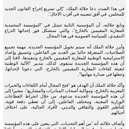
في هذا الصدد، دعا جلالة الملك، "إلى تسريع إخراج القانون الجديد
للمجلس، في أفق تنصيبه في أقرب الآجال".
وتابع جلالته، أن المؤسسة الثانية تتمثل في "المؤسسة المحمدية
للمغاربة المقيمين بالخارج"، والتي ستشكل فور إحداثها الذراع
التنفيذي، للسياسة العمومية في هذا المجال.
وأبرز جلالة الملك أنه سيتم تخويل المؤسسة الجديدة، مهمة تجميع
الصلاحيات، المتفرقة حاليا بين العديد من الفاعلين، وتنسيق وإعداد
الاستراتيجية الوطنية للمغاربة المقيمين بالخارج وتنفيذها، لافتا إلى
أن هذه المؤسسة الجديدة ستقوم، كذلك، بتدبير "الآلية الوطنية
لتعبئة كفاءات المغاربة المقيمين بالخارج، التي دعونا لإحداثها،
وجعلها في صدارة مهامها".
وأكد جلالة الملك أن الهدف هو "فتح المجال أمام الكفاءات والخبرات
المغربية بالخارج، ومواكبة أصحاب المبادرات والمشاريع"، مشيرا إلى
أن هذه المؤسسة الجديدة مدعوة، من خلال انخراط القطاعات
الوزارية المعنية، ومختلف الفاعلين، إلى أن تعطي دفعة قوية،
للتأطير اللغوي والثقافي والديني، لأفراد الجالية، على اختلاف
أجيالهم.
وأضاف جلالته أنه "من أهم التحديات، التي يتعين على هذه المؤسسة
رفعها، تبسيط ورقمنة المساطر الإدارية والقضائية، التي تهم أبناءنا