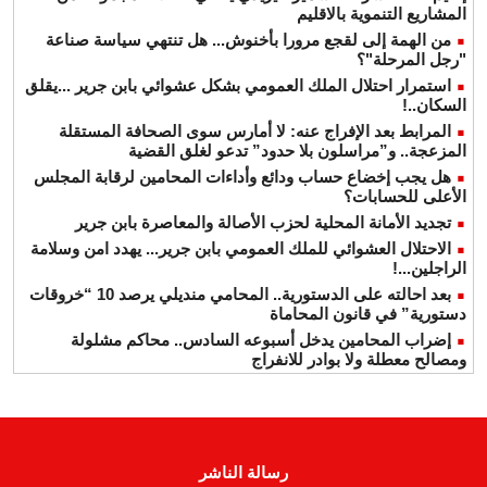
المشاريع التنموية بالاقليم
من الهمة إلى لقجع مرورا بأخنوش... هل تنتهي سياسة صناعة
"رجل المرحلة"؟
استمرار احتلال الملك العمومي بشكل عشوائي بابن جرير ...يقلق
السكان..!
المرابط بعد الإفراج عنه: لا أمارس سوى الصحافة المستقلة
المزعجة.. و”مراسلون بلا حدود” تدعو لغلق القضية
هل يجب إخضاع حساب ودائع وأداءات المحامين لرقابة المجلس
الأعلى للحسابات؟
تجديد الأمانة المحلية لحزب الأصالة والمعاصرة بابن جرير
الاحتلال العشوائي للملك العمومي بابن جرير... يهدد امن وسلامة
الراجلين...!
بعد احالته على الدستورية.. المحامي منديلي يرصد 10 “خروقات
دستورية” في قانون المحاماة
إضراب المحامين يدخل أسبوعه السادس.. محاكم مشلولة
ومصالح معطلة ولا بوادر للانفراج
رسالة الناشر