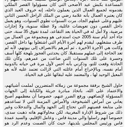
المساعدة بكبش عيد الأضحى التي كان مسؤولوا القصر الملكي
يقدمونه لجميع العمال الذين يعملون داخله، إنه خروف العيد الذي
كان يعتبره العمال بأنه علامة رضي من الملك الراحل الحسن الثاني
عليهم وعلى عملهم الجاد، مرت السنوات تطوي السنوات، وهو يعمل
داخل القصر، دون تعويضات عائلية، ولا عطلة سنوية، ولا إجازات
مرضية، ولا أمل له في الحياة بعد التقاعد، لمدة تفوق 35 سنة، حتى
جاء أحد أيام سنة 2005 حيث استدعى هو ومجموعة من العمال من
طرف مشغلهم، ليقدم لهم أجرة الأيام التي اشتغلوا بها داخل القصر،
وكانت هي الأجرة الأخيرة ، ثم أمرهم بالانصراف إلى بيوتهم، لأنه لم
تعد الحاجة إلى عملهم مستقبلا. كان يحدثني العجوز بلهجة كلها أسف
وحسرة على تلك السنوات التي ضاعت من عمرهم، وكأن تلك
الحادثة وقعت للتو، وذكرني بأنه أحس لأول مرة في حياته بالدونية
أمام نفسه، وبالإحراج أمام عائلته التي لازالت تعتمد عليه لأنه هو
المعيل الوحيد لها ، والمعتمد عليه لبقائها على قيد الحياة.
حاول الشيخ برفقة مجموعة من زملائه المتضررين لملمت أشيائهم،
والاعتماد على الله، باتخاذ مبادرة جريئة والكتابة إلى الجهات
المسؤولة لإنصافهم، ورفع الضرر عنهم، خصوصا أن معظمهم أصبح
يعاني من أمراض الشيخوخة، والأمراض المزمنة التي لا تساعدهم
على متابعة قضيتهم التي تحتاج إلى الجهد والمال والتدخلات وغير
ذلك من شروط الإدارة المغربية، لكن محاولاتهم هاته ذهبت سدى،
خصوصا أنهم راسلوا والي مدينة فاس ، وعامل الإقليم، والسيد عمدة
فاس ورئيس المجلس بلديتها، حيث كان الصمت وعدم الرد هو