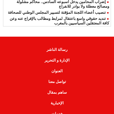
إضراب المحامين يدخل أسبوعه السادس.. محاكم مشلولة
ومصالح معطلة ولا بوادر للانفراج
تنصيب أعضاء اللجنة المؤقتة لتسيير المجلس الوطني للصحافة
تنديد حقوقي واسع باعتقال لمرابط ومطالب بالإفراج عنه وعن
كافة المعتقلين السياسيين بالمغرب
رسالة الناشر
الإدارة و التحرير
العنوان
تواصل معنا
ساهم بمقال
الإخبارية
خدمات