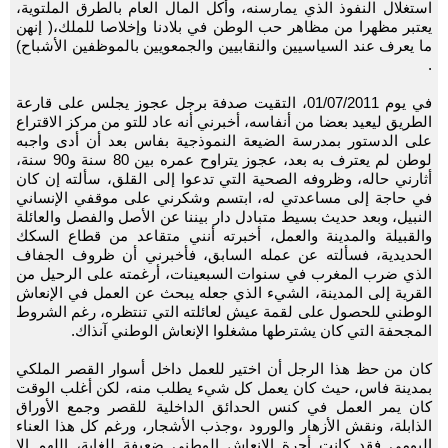
استغلال النفوذ الذي يمارسنه، وأكل المال العام بالطرق الملتوية،
يعتبر مظهرا من مظاهر حب الوطن في بلادنا وإخلاصا للملك،( إنهن
ما يعرف عند السياسيين والنقابيين والجمعويين بالموظفين الأشباح)
.
في يوم 01/07/2011، التقيت صدفة برجل عجوز يجلس على قارعة
الطريق ليعيد بعضا من أنفاسه، أخبرني أنه عاد للتو من مركز الاقتراع
على الدستور بمدرسة الضيعة النموذجية بفاس بعد أن أدى واجبه
لوطن لم يعترف به بعد، عجوز يتراوح عمره بين 80 سنة و90 سنة،
أثارني حاله، وظروفه الصحية التي تدعوا إلى القلق، سألته إن كان
في حاجة إلى مساعدتي له، ابتسم وشكرني على موقفي الإنساني
النبيل، وبعد حديث بسيط متبادل دار بيننا عن الأصل والفصل والعائلة
والقبيلة والمدينة والعمل، أخبرته أنني متقاعد من قطاع السكك
الحديدية، فسألته عن عمله السابق، فأخبرني أن ظروف الجفاف
الذي ضرب المغرب في سنوات السبعينات، أرغمته على الرحيل من
القرية إلى المدينة، الشيء الذي جعله يبحث عن العمل في الإنعاش
الوطني للحصول على لقمة عيش لعائلته التي تنتظره، رغم الشروط
المجحفة التي كان يشترطها مشغلوا الإنعاش الوطني آنذاك.
كان من حظ هذا الرجل أن اختير للعمل داخل أسوار القصر الملكي
بمدينة فاس، حيث كان يعمل كل شيء يطلب منه، لكن أغلب الوقت
كان يمر العمل في كنس الحدائق الداخلية للقصر وجمع الأوراق
الذابلة، ونقش الأزهار والورود ،وجذب الأشجار، ورغم كل هذا العناء
اليومي فقد كانت أجرة الإنعاش الوطني ضعيفة للغاية، اللهم إلا