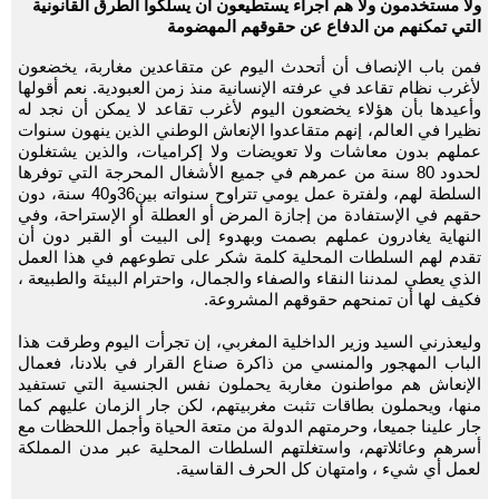
ولا مستخدمون ولا هم أجراء يستطيعون أن يسلكوا الطرق القانونية
التي تمكنهم من الدفاع عن حقوقهم المهضومة
فمن باب الإنصاف أن أتحدث اليوم عن متقاعدين مغاربة، يخضعون
لأغرب نظام تقاعد في عرفته الإنسانية منذ زمن العبودية. نعم أقولها
وأعيدها بأن هؤلاء يخضعون اليوم لأغرب تقاعد لا يمكن أن نجد له
نظيرا في العالم، إنهم متقاعدوا الإنعاش الوطني الذين ينهون سنوات
عملهم بدون معاشات ولا تعويضات ولا إكراميات، والذين يشتغلون
لحدود 80 سنة من عمرهم في جميع الأشغال المحرجة التي توفرها
السلطة لهم، ولفترة عمل يومي تتراوح سنواته بين36و40 سنة، دون
حقهم في الإستفادة من إجازة المرض أو العطلة أو الإستراحة، وفي
النهاية يغادرون عملهم بصمت وبهدوء إلى البيت أو القبر دون أن
تقدم لهم السلطات المحلية كلمة شكر على تطوعهم في هذا العمل
الذي يعطي لمدننا النقاء والصفاء والجمال، واحترام البيئة والطبيعة ،
فكيف لها أن تمنحهم حقوقهم المشروعة.
وليعذرني السيد وزير الداخلية المغربي، إن تجرأت اليوم وطرقت هذا
الباب المهجور والمنسي من ذاكرة صناع القرار في بلادنا، فعمال
الإنعاش هم مواطنون مغاربة يحملون نفس الجنسية التي تستفيد
منها، ويحملون بطاقات تثبت مغربيتهم، لكن جار الزمان عليهم كما
جار علينا جميعا، وحرمتهم الدولة من متعة الحياة وأجمل اللحظات مع
أسرهم وعائلاتهم، واستغلتهم السلطات المحلية عبر مدن المملكة
لعمل أي شيء ، وامتهان كل الحرف القاسية.