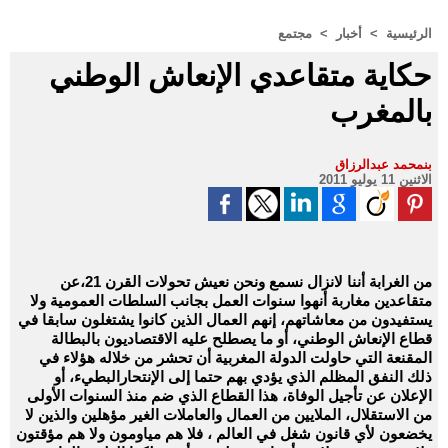
الرئيسية
>
أخبار
>
مجتمع
حكاية متقاعدي الإنعاش الوطني
بالمغرب
بنمحمد عبدالرزاق
الاثنين 11 يوليو 2011
من الغرابة أننا لانزال نسمع ونحن نعيش تحولات القرن 21،عن
متقاعدين مغاربة أنهوا سنوات العمل بجانب السلطات العمومية ولا
يستفيدون من معاشاتهم، إنهم العمال الذين كانوا يشتغلون سابقا في
قطاع الإنعاش الوطني، أو ما يصطلح عليه الاقتصاديون بالبطالة
المقنعة التي حاولت الدولة المغربية أن تحشر من خلاله هؤلاء في
ذلك النفق المظلم الذي يؤدي بهم حتما إلى الإنتحارالبطيء، أو
الإعلان عن تأجيل الوفاة، هذا القطاع الذي ضم منذ السنوات الأولى
من الاستقلال، الملايين من العمال والعاملات الغير مؤهلين والذين لا
يخضعون لأي قانون شغل في العالم ، فلا هم مياومون ولا هم مؤقتون