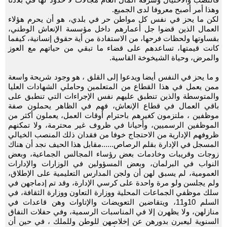
وهذا أمر أصبح معروفا لدى الجميع.
لكن ما يحز في نفس كل مواطن حر في بلدي، هو أن يحرم هؤلاء
العمال الذين قضوا جل أعمارهم داخل مؤسسة الإنعاش الوطني،
بقساوتها ولحظات فرحها، من الاستفادة من أية حقوق إنسانية، كيفما
كانت قيمتها، تساعدهم على قضاء ما تبقي من حياتهم مع العوز
والمرض، وحياة الشيخوخة القاسية.
و ما يحز في النفس أيضا ويدعوا إلى القلق ، هو وجود شريحة واسعة
ممن يعمل في هذا القطاع من المتعلمين وحاملي الشهادات العليا
والمتوسطة والذين تنطبق عليهم نفس الإجراءات التي تنطبق على
باقي العمال في قطاع الإنعاش، فهم في الظاهر يحملون صفة
موظفين ، ملتزمون كغيرهم باحترام أوقات العمل، يعملون أكثر من
الموظفين الرسميين، وأحيانا في ظروف غير محترمة، ولا تمكنهم
ظروفهم الإدارية من الاحتجاج خوفا من فقدان ذلك المنصب الخيالي
المسجل في الإدارة بقلم الرصاص......مقابل هذا الحيف نجد أن هناك
زوجات وقريبات وخادمات بعض رؤساء المجالس الجماعية، وبعض
النواب في البرلمان، وبعض المسؤولين في الوزارات والإدارات
العمومية، لم يسبق لهن أن ولجن المدارس التعليمية على الإطلاق،
ولم يجلسن ولو مرة واحدة على كرسي الإدارة، وقد تم إدماجهن في
سلك موظفي الجماعات المحلية ووزارة التعاون ووزارة الثقافة، في
السلم 10و11، ويتقاضين التعويضات والإتاوات وهن قاعدات في
منازلهن، ولا يظهرن إلا في المناسبات الرسمية، وفي حفلات النفاق
السنوية ليعبرن بدورهن عن إخلاصهن للوطن وللملك ، في حين أن