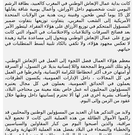
كانت بداية عمال الإنعاش الوطني في المغرب كالعبيد، بطاقة الرشم
اليومي تثبت شخصيتهم داخل الأوراش، وأعمال يومية شاقة يقابلها
كل 15 يوما كيس طحين، وقنينة زيت هدية من الولايات المتحدة
الأمريكية إلى الشعب المغربي، يتفاوت توزيعها بتفاوت ضمير
المسؤول المتحكم في توزيع الأرزاق على هؤلاء الفقراء. ليتطور الأمر
بعد فضائح السرقات والتلاعبات والاختلاسات في المواد التي كانت
توزع على عمال الإنعاش الوطني ويتحول إلى مساعدة مالية زهيدة
لا تعكس مجهود هؤلاء، ولا تكفي بالكاد تلبية أبسط المتطلبات في
حياتهم.
معظم هؤلاء العمال فضل اللجوء إلى العمل في الإنعاش الوطني،
ولو بتلك الشروط المجحفة واللا إنسانية بديلا عن التسول، أو السرقة
أو امتهان حرف أكثر انحطاطا للكرامة الإنسانية، وانخرطوا في العمل
في كل المجالات ، داخل الإدارات العمومية، يكنسون الطرقات،
يعملون في الحدائق العمومية، يعملون في كل مجال يعتبره
المسؤولون المحليون أنه عمل خاص بفئة معينة من محتاجي البلاد،
وأصناف بشرية أخرى قدر لها ألا تحترم إنسانيتها داخل وطنها خلال
عقود من الزمن وإلى اليوم.
ولابد من التذكير هنا أن العديد من المسؤولين الوطنين والمحليين قد
راكموا الأموال الطائلة من هذه العملية التي كانت لا تخضع لأية
مراقبة، والذين أصبحوا اليوم من كبار المقاولين والسياسيين
والخطباء والنصحاء في البلاد بفضل هذه العملية الانتهازية وغيرها،
فالنصب والاحتيال وسرقة المال العام مجالات لا حدود لها في بلادنا