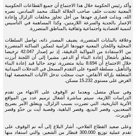
وأكد رئيس الحكومة خلال هذا الاجتماع أن جميع القطاعات الحكومية
المعنية تجندت خلف صاحب الجلالة الملك محمد السادس، نصره
الله، وبذلت قصارى جهدها من أجل تجاوز مخلفات الزلزال وإعادة
الإعمار بالجدية والسرعة اللازمتين، وكذا المساهمة في التأسيس
لتنمية اقتصادية واجتماعية وثقافية بالمناطق المتضررة.
وعلاقة بالبنايات المتضررة، يضيف المصدر ذاته، تواصل السلطات
المحلية واللجان المعنية جهودها الرامية لتمكين الساكنة المتضررة
من الاستفادة من المواكبة الدقيقة، إذ تم إصدار 42.047 ترخيصا
يتعلق بأشغال إعادة البناء أو الدعم، مشيرا إلى أن اللجنة أبرزت
خلال الاجتماع أن 8.694 بناية متضررة، توجد حاليا قيد إعادة البناء
والتأهيل، مسلطة الضوء على التقدم المسجل في التدخلات الميدانية
المتعلقة بإزالة الأنقاض، حيث سجلت تدخل الآليات المخصصة لهذا
الغرض على مستوى 15.232 مسكن.
وفي سياق متصل، وبعدما تم الوقوف على الانتهاء من تقدم
الدراسات اللازمة، سيتم مباشرة أشغال ترميم عدد من المواقع
الأثرية التاريخية، التي تضررت بسبب الزلزال، ويتعلق الأمر بضريح
السعديين، وقصر البديع، وقصر الباهية، وقصبة آيت بن حدّو وقصر
تاوريرت.
وعلى صعيد القطاع الفلاحي، أشار البلاغ إلى أنه تم الوقوف على
تقدم عملية توزيع 300.000 قنطار من الشعير، والتي استفاد منها