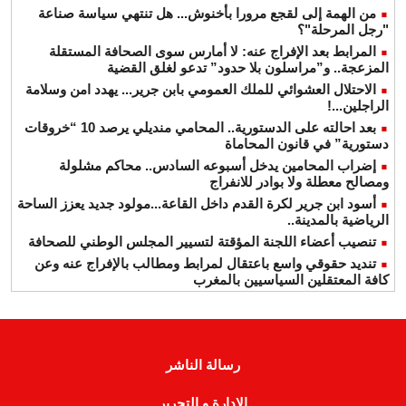
من الهمة إلى لقجع مرورا بأخنوش... هل تنتهي سياسة صناعة
"رجل المرحلة"؟
المرابط بعد الإفراج عنه: لا أمارس سوى الصحافة المستقلة
المزعجة.. و”مراسلون بلا حدود” تدعو لغلق القضية
الاحتلال العشوائي للملك العمومي بابن جرير... يهدد امن وسلامة
الراجلين...!
بعد احالته على الدستورية.. المحامي منديلي يرصد 10 “خروقات
دستورية” في قانون المحاماة
إضراب المحامين يدخل أسبوعه السادس.. محاكم مشلولة
ومصالح معطلة ولا بوادر للانفراج
أسود ابن جرير لكرة القدم داخل القاعة...مولود جديد يعزز الساحة
الرياضية بالمدينة..
تنصيب أعضاء اللجنة المؤقتة لتسيير المجلس الوطني للصحافة
تنديد حقوقي واسع باعتقال لمرابط ومطالب بالإفراج عنه وعن
كافة المعتقلين السياسيين بالمغرب
رسالة الناشر
الإدارة و التحرير