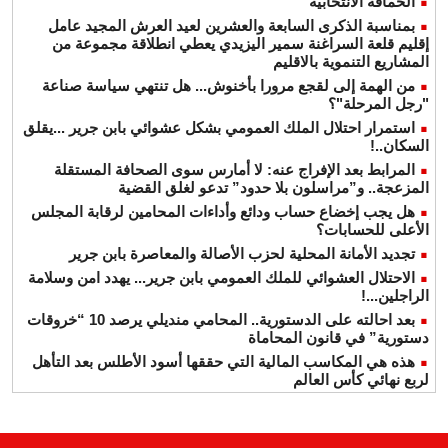
الحماقة الانتخابية
بمناسبة الذكرى السابعة والعشرين لعيد العرش المجيد عامل
إقليم قلعة السراغنة سمير اليزيدي يعطي انطلاقة مجموعة من
المشاريع التنموية بالاقليم
من الهمة إلى لقجع مرورا بأخنوش... هل تنتهي سياسة صناعة
"رجل المرحلة"؟
استمرار احتلال الملك العمومي بشكل عشوائي بابن جرير ...يقلق
السكان..!
المرابط بعد الإفراج عنه: لا أمارس سوى الصحافة المستقلة
المزعجة.. و”مراسلون بلا حدود” تدعو لغلق القضية
هل يجب إخضاع حساب ودائع وأداءات المحامين لرقابة المجلس
الأعلى للحسابات؟
تجديد الأمانة المحلية لحزب الأصالة والمعاصرة بابن جرير
الاحتلال العشوائي للملك العمومي بابن جرير... يهدد امن وسلامة
الراجلين...!
بعد احالته على الدستورية.. المحامي منديلي يرصد 10 “خروقات
دستورية” في قانون المحاماة
هذه هي المكاسب المالية التي حققها أسود الأطلس بعد التأهل
لربع نهائي كأس العالم