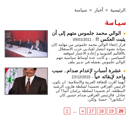
الرئيسية
>
أخبار
>
سياسة
سياسة
الوالي محمد جلموس متهم إلى أن
يثبت العكس !!
09/01/2011
-
قرار إعفاء الوالي محمد جلموس من مهامه كان
بمثابة نشوة انتصار لقياديي حزب الاستقلال
بالأقاليم الجنوبية و إعادة الاعتبار لموقعه
السياسي ، و كانت عدة أوساط سياسية تتهم
الوالي جلموس بفشله في تدبير ملف
عشرة أسباب لإعدام صدام.. سبب
واحد لإبقائه حياً
23/12/2010
-
أيهما أقرب للثقافة العربية والاسلامية: ان يكون
الرئيس العراقي تجسيدا لسلطة هارون الرشيد
المطلقة، أم تجسيدا لسلطة برلمان أثينا؟ لن
نجادل. فالرئيس العراقي صدام حسين كان
"ديكتاتورا". حسنا. ولكن،
1
...
«
17
18
19
20