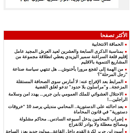
الأكثر تصفحا
الحماقة الانتخابية
بمناسبة الذكرى السابعة والعشرين لعيد العرش المجيد عامل
إقليم قلعة السراغنة سمير اليزيدي يعطي انطلاقة مجموعة من
المشاريع التنموية بالاقليم
من الهمة إلى لقجع مرورا بأخنوش... هل تنتهي سياسة صناعة
"رجل المرحلة"؟
المرابط بعد الإفراج عنه: لا أمارس سوى الصحافة المستقلة
المزعجة.. و”مراسلون بلا حدود” تدعو لغلق القضية
الاحتلال العشوائي للملك العمومي بابن جرير... يهدد امن وسلامة
الراجلين...!
بعد احالته على الدستورية.. المحامي منديلي يرصد 10 “خروقات
دستورية” في قانون المحاماة
إضراب المحامين يدخل أسبوعه السادس.. محاكم مشلولة
ومصالح معطلة ولا بوادر للانفراج
أسود ابن جرير لكرة القدم داخل القاعة...مولود جديد يعزز الساحة