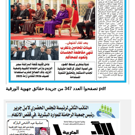
تصفحوا العدد 347 من جريدة حقائق جهوية الورقية pdf