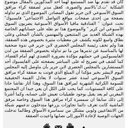
كان قد تقدم بها ضد المستمع لهما أحد المذكورين بالمقال موضوع
الشكاية "ت.ك"بالاسم والصورة، كعقل مدبر لصفقة كراء مرافق
السوق الأسبوعي لابن جرير تقول المصادر، الموضوع الذي تم تداوله
بصفحة من إحدى صفحات مواقع التواصل الاجتماعي" فايسبوك"
تحت عنوان: " الفنادقية مافيا الأسواق الأسبوعية يضربون السوق
الأسبوعي ابن كرير " والموضوع هذا تم نقله على حساباتهم الخاصة
بهذه الشبكة العديد من المتتبعين والمهتمين بالشأن المحلي وعلى
نطاق واسع لكونه يكشف عن معطيات مثيرة بخصوص هذه الصفقة،
هذا ولم تخف رئيسة المجلس الحضري لابن جرير في ندوة صحفية
لها بالمناسبة عن تذمرها من ما تم تداوله بخصوص الصفقة من لدن
الفايسبوكيين في حملتهم مؤكدة بضرورة التصدي لهم أمام القضاء،
كما كشف في تصريح له على المباشر بصفحته على الفايسبوك أحد
المستشارين بالمجلس الحضري لابن جرير بأن ماوصل إليه المجلس
اليوم لايبشر بخير مؤكدا أن المبلغ الذي فوتت به صفقة كراء مرافق
السوق الأسبوعي لمدة عشر سنوات لا يعادل القيمة الحقيقية
للسومة الكرائية الشهرية لمرافق هذا السوق، وهذا أثار نقاشا حادا
على كافة المستويات، كما يجب على الكل أن يعي جيدا ان المجتمع
المغربي لم يعد يقبل بوجود طفيليات تعيش على حسابه، وكما أشرنا
إلى ذلك سابقا ان سمسرة كراء مرافق هذا السوق وخاصة مرفق
الماشية كانت تعرف دائما تجاوزات يزرعها متدخلون تدعمهم شبكة
من الانتفاعيين ولوبي مشكل من سماسرة الأسواق وطالما تدخلت
الجهات الوصية لإعادة الأمور إلى نصابها واعيدت الصفقة