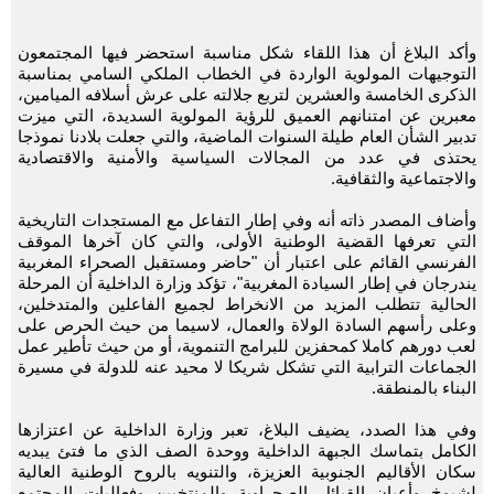
وأكد البلاغ أن هذا اللقاء شكل مناسبة استحضر فيها المجتمعون
التوجيهات المولوية الواردة في الخطاب الملكي السامي بمناسبة
الذكرى الخامسة والعشرين لتربع جلالته على عرش أسلافه الميامين،
معبرين عن امتنانهم العميق للرؤية المولوية السديدة، التي ميزت
تدبير الشأن العام طيلة السنوات الماضية، والتي جعلت بلادنا نموذجا
يحتذى في عدد من المجالات السياسية والأمنية والاقتصادية
والاجتماعية والثقافية.
وأضاف المصدر ذاته أنه وفي إطار التفاعل مع المستجدات التاريخية
التي تعرفها القضية الوطنية الأولى، والتي كان آخرها الموقف
الفرنسي القائم على اعتبار أن "حاضر ومستقبل الصحراء المغربية
يندرجان في إطار السيادة المغربية"، تؤكد وزارة الداخلية أن المرحلة
الحالية تتطلب المزيد من الانخراط لجميع الفاعلين والمتدخلين،
وعلى رأسهم السادة الولاة والعمال، لاسيما من حيث الحرص على
لعب دورهم كاملا كمحفزين للبرامج التنموية، أو من حيث تأطير عمل
الجماعات الترابية التي تشكل شريكا لا محيد عنه للدولة في مسيرة
البناء بالمنطقة.
وفي هذا الصدد، يضيف البلاغ، تعبر وزارة الداخلية عن اعتزازها
الكامل بتماسك الجبهة الداخلية ووحدة الصف الذي ما فتئ يبديه
سكان الأقاليم الجنوبية العزيزة، والتنويه بالروح الوطنية العالية
لشيوخ وأعيان القبائل الصحراوية والمنتخبين وفعاليات المجتمع