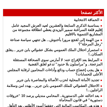
الأكثر تصفحا
الحماقة الانتخابية
بمناسبة الذكرى السابعة والعشرين لعيد العرش المجيد عامل
إقليم قلعة السراغنة سمير اليزيدي يعطي انطلاقة مجموعة من
المشاريع التنموية بالاقليم
من الهمة إلى لقجع مرورا بأخنوش... هل تنتهي سياسة صناعة
"رجل المرحلة"؟
استمرار احتلال الملك العمومي بشكل عشوائي بابن جرير ...يقلق
السكان..!
المرابط بعد الإفراج عنه: لا أمارس سوى الصحافة المستقلة
المزعجة.. و”مراسلون بلا حدود” تدعو لغلق القضية
هل يجب إخضاع حساب ودائع وأداءات المحامين لرقابة المجلس
الأعلى للحسابات؟
تجديد الأمانة المحلية لحزب الأصالة والمعاصرة بابن جرير
الاحتلال العشوائي للملك العمومي بابن جرير... يهدد امن وسلامة
الراجلين...!
بعد احالته على الدستورية.. المحامي منديلي يرصد 10 “خروقات
دستورية” في قانون المحاماة
هذه هي المكاسب المالية التي حققها أسود الأطلس بعد التأهل