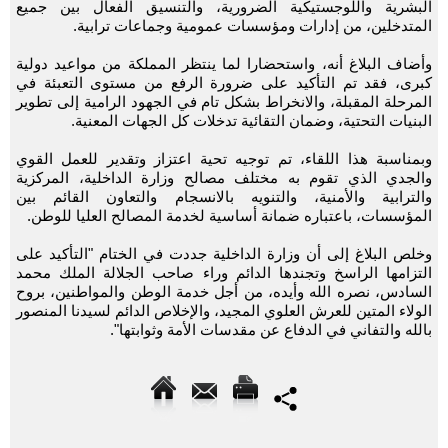
البشرية واللوجستيكية الضرورية، والتنسيق الفعال بين جميع
المتدخلين، من إدارات ومؤسسات عمومية وجماعات ترابية.
وأضاف البلاغ أنه، واستحضارا لما ينتظر المملكة من مواعيد دولية
كبرى، فقد تم التأكيد على ضرورة الرفع من مستوى التعبئة في
المرحلة المقبلة، والانخراط بشكل تام في الجهود الرامية إلى تطوير
البنيات التحتية، وضمان التقائية تدخلات كل الجهات المعنية.
وبمناسبة هذا اللقاء، تم توجيه تحية اعتزاز وتقدير للعمل القوي
والجدي الذي تقوم به مختلف مصالح وزارة الداخلية، المركزية
والترابية والأمنية، والتنويه بالانسجام والتعاون القائم بين
المؤسسات، باعتباره ضمانة أساسية لخدمة المصالح العليا للوطن.
وخلص البلاغ إلى أن وزارة الداخلية جددت في الختام "التأكيد على
التزامها الراسخ وتجندها الدائم وراء صاحب الجلالة الملك محمد
السادس، نصره الله وأيده، من أجل خدمة الوطن والمواطنين، بروح
الولاء المتين للعرش العلوي المجيد، والإخلاص الدائم لسيدنا المنصور
بالله والتفاني في الدفاع عن مقدسات الأمة وثوابتها".