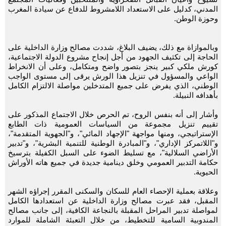
المدني، كدليل على الاستعداد اللامشروط للدفاع عن سيادة المغرب
وحوزة الوطن.
وبالموازاة مع ذلك، يضيف البلاغ، شددت مصالح وزارة الداخلية على
الحاجة إلى تكثيف الجهود من أجل إنجاح مشروع الدولة الاجتماعية،
كورش ملكي كبير ينجز بتصور واضح ومتكامل، وعلى أن الانخراط
الواعي والمسؤول في تنزيل هذا الورش يرقى إلى مستوى الواجب
الوطني، الذي يفرض على جميع المتدخلين مواصلة الالتزام الكامل
بأهدافه النبيلة.
وأشار إلى أنه بنفس الروح، تم الحرص خلال الاجتماع المذكور على
تقييم تنزيل مجموعة من السياسات العمومية ذات الطابع
الإستراتيجي، ومنها مواجهة "الإجهاد المائي"، و"الجهوية المتقدمة"،
و"اللاتمركز الإداري"، و"المبادرة الوطنية للتنمية البشرية"، و"تدبير
الأراضي السلالية"، مع تسليط الضوء على السبل الكفيلة بترسيخ
حكامة التدبير العمومي وخلق دينامية جديدة في جميع هاته الأوراش
الحيوية.
وعلاقة بعملية الإحصاء العام للسكان والسكنى المقرر إجراؤه الشهر
المقبل، فقد عبرت مصالح وزارة الداخلية عن استعدادها الكامل
لمواصلة تدبير المراحل المقبلة بالنجاعة الكافية، إلى جانب مصالح
المندوبية السامية للتخطيط، من خلال التعبئة الشاملة للموارد