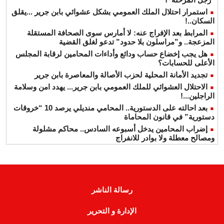
استمرار احتلال الملك العمومي بشكل عشوائي بابن جرير ...يقلق
السكان..!
المرابط بعد الإفراج عنه: لا أمارس سوى الصحافة المستقلة
المزعجة.. و”مراسلون بلا حدود” تدعو لغلق القضية
هل يجب إخضاع حساب ودائع وأداءات المحامين لرقابة المجلس
الأعلى للحسابات؟
تجديد الأمانة المحلية لحزب الأصالة والمعاصرة بابن جرير
الاحتلال العشوائي للملك العمومي بابن جرير... يهدد امن وسلامة
الراجلين...!
بعد احالته على الدستورية.. المحامي منديلي يرصد 10 “خروقات
دستورية” في قانون المحاماة
إضراب المحامين يدخل أسبوعه السادس.. محاكم مشلولة
ومصالح معطلة ولا بوادر للانفراج
رسالة الناشر
الإدارة و التحرير