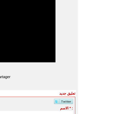
rtager
تعليق جديد
الاسم * :