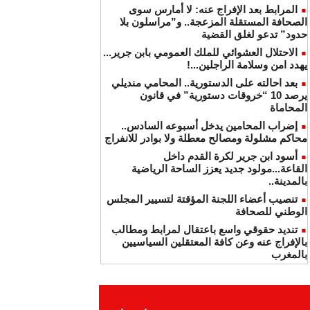
المرابط بعد الإفراج عنه: لا أمارس سوى
الصحافة المستقلة المزعجة.. و”مراسلون بلا
حدود” تدعو لغلق القضية
الاحتلال العشوائي للملك العمومي بابن جرير...
يهدد امن وسلامة الراجلين...!
بعد احالته على الدستورية.. المحامي منديلي
يرصد 10 “خروقات دستورية” في قانون
المحاماة
إضراب المحامين يدخل أسبوعه السادس..
محاكم مشلولة ومصالح معطلة ولا بوادر للانفراج
أسود ابن جرير لكرة القدم داخل
القاعة...مولود جديد يعزز الساحة الرياضية
بالمدينة..
تنصيب أعضاء اللجنة المؤقتة لتسيير المجلس
الوطني للصحافة
تنديد حقوقي واسع باعتقال لمرابط ومطالب
بالإفراج عنه وعن كافة المعتقلين السياسيين
بالمغرب