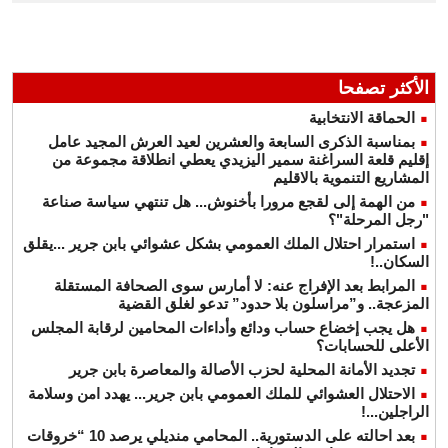
الأكثر تصفحا
الحماقة الانتخابية
بمناسبة الذكرى السابعة والعشرين لعيد العرش المجيد عامل
إقليم قلعة السراغنة سمير اليزيدي يعطي انطلاقة مجموعة من
المشاريع التنموية بالاقليم
من الهمة إلى لقجع مرورا بأخنوش... هل تنتهي سياسة صناعة
"رجل المرحلة"؟
استمرار احتلال الملك العمومي بشكل عشوائي بابن جرير ...يقلق
السكان..!
المرابط بعد الإفراج عنه: لا أمارس سوى الصحافة المستقلة
المزعجة.. و”مراسلون بلا حدود” تدعو لغلق القضية
هل يجب إخضاع حساب ودائع وأداءات المحامين لرقابة المجلس
الأعلى للحسابات؟
تجديد الأمانة المحلية لحزب الأصالة والمعاصرة بابن جرير
الاحتلال العشوائي للملك العمومي بابن جرير... يهدد امن وسلامة
الراجلين...!
بعد احالته على الدستورية.. المحامي منديلي يرصد 10 “خروقات