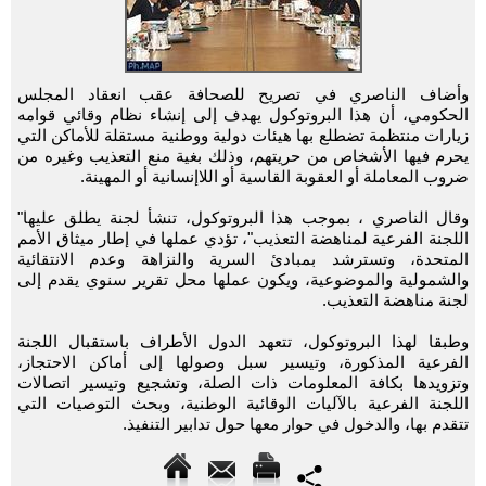
وأضاف الناصري في تصريح للصحافة عقب انعقاد المجلس
الحكومي، أن هذا البروتوكول يهدف إلى إنشاء نظام وقائي قوامه
زيارات منتظمة تضطلع بها هيئات دولية ووطنية مستقلة للأماكن التي
يحرم فيها الأشخاص من حريتهم، وذلك بغية منع التعذيب وغيره من
ضروب المعاملة أو العقوبة القاسية أو اللاإنسانية أو المهينة.
وقال الناصري ، بموجب هذا البروتوكول، تنشأ لجنة يطلق عليها"
اللجنة الفرعية لمناهضة التعذيب"، تؤدي عملها في إطار ميثاق الأمم
المتحدة، وتسترشد بمبادئ السرية والنزاهة وعدم الانتقائية
والشمولية والموضوعية، ويكون عملها محل تقرير سنوي يقدم إلى
لجنة مناهضة التعذيب.
وطبقا لهذا البروتوكول، تتعهد الدول الأطراف باستقبال اللجنة
الفرعية المذكورة، وتيسير سبل وصولها إلى أماكن الاحتجاز،
وتزويدها بكافة المعلومات ذات الصلة، وتشجيع وتيسير اتصالات
اللجنة الفرعية بالآليات الوقائية الوطنية، وبحث التوصيات التي
تتقدم بها، والدخول في حوار معها حول تدابير التنفيذ.